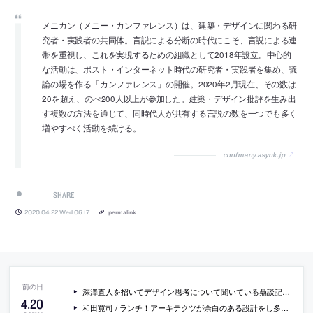
メニカン（メニー・カンファレンス）は、建築・デザインに関わる研
究者・実践者の共同体。言説による分断の時代にこそ、言説による連
帯を重視し、これを実現するための組織として2018年設立。中心的
な活動は、ポスト・インターネット時代の研究者・実践者を集め、議
論の場を作る「カンファレンス」の開催。2020年2月現在、その数は
20を超え、のべ200人以上が参加した。建築・デザイン批評を生み出
す複数の方法を通じて、同時代人が共有する言説の数を一つでも多く
増やすべく活動を続ける。
confmany.asynk.jp
SHARE
2020.04.22 Wed 06:17
permalink
深澤直人を招いてデザイン思考について聞いている鼎談記事『日本の「デザイン思考」は誤解だらけ』
4
.
20
和田寛司 / ランチ！アーキテクツが余白のある設計をし多くの施工者と現場で作り上げた、京都の築90年の既存町家の改修「DIG IN THE DOMA」