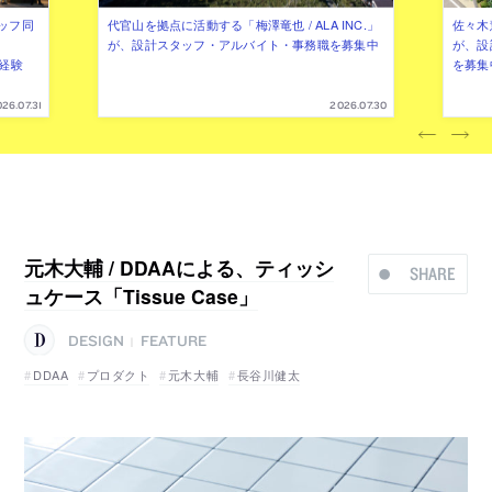
ッフ同
代官山を拠点に活動する「梅澤竜也 / ALA INC.」
佐々木慧
が、設計スタッフ・アルバイト・事務職を募集中
が、設
（経験
を募集
26.07.31
2026.07.30
元木大輔 / DDAAによる、ティッシ
SHARE
ュケース「Tissue Case」
DESIGN
FEATURE
|
DDAA
プロダクト
元木大輔
長谷川健太