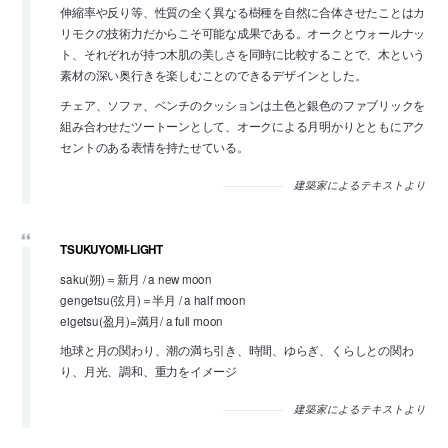
伸縮率や反り等、性質の全く異なる樹種を自然に合体させたことはカ
リモクの技術力だからこそ可能な成果である。オークとウォールナッ
ト、それぞれが持つ木肌の美しさを同時に比較することで、木という
素材の深い奥行きを楽しむことのできるデザインとした。
チェア、ソファ、ベンチのクッションは土色と銀色のファブリックを
組み合わせたツートーンとして、オークによる月明かりとともにアク
セントのある表情を持たせている。
建築家によるテキストより
TSUKUYOMI-LIGHT
saku(朔)＝新月 / a new moon
gengetsu(弦月)＝半月 / a half moon
eigetsu(盈月)=満月/ a full moon
地球と月の関わり、潮の満ち引き、時間、ゆらぎ、くらしとの関わ
り、月光、調和、重力をイメージ
建築家によるテキストより