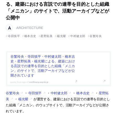
る、建築における言説での連帯を目的とした組織
「メニカン」のサイトで、活動アーカイブなどが
公開中
ARCHITECTURE
寺田慎平
橋本吉史
星野拓美
楊光耀
中村健太郎
谷繁玲央
谷繁玲央・寺田慎平・中村健太郎・橋本吉
史・星野拓美・楊光耀による、建築におけ
る言説での連帯を目的とした組織「メニカ
ン」のサイトで、活動アーカイブなどが公
開されています
confmany.asynk.jp
谷繁玲央
・
寺田慎平
・
中村健太郎
・
橋本吉史
・
星野拓
美
・
楊光耀
が運営する、建築における言説での連帯を目的とし
た組織「メニカン」のウェブサイトで、活動アーカイブなどが公開さ
れています。