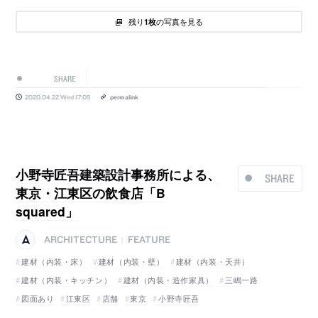
残り
の写真を見る
1枚
SHARE
2020.04.22 Wed 17:05
permalink
小野寺匠吾建築設計事務所による、
SHARE
東京・江東区の飲食店「B
squared」
ARCHITECTURE
FEATURE
|
建材（内装・床）
建材（内装・壁）
建材（内装・天井）
建材（内装・キッチン）
建材（内装・造作家具）
三嶋一路
図面あり
江東区
店舗
東京
小野寺匠吾