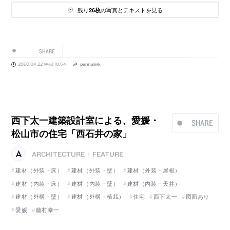
残り
の写真とテキストを見る
26枚
SHARE
2020.04.22 Wed 10:54
permalink
西下太一建築設計室による、愛媛・
SHARE
松山市の住宅「西石井の家」
ARCHITECTURE
FEATURE
|
建材（外装・床）
建材（外装・壁）
建材（外装・屋根）
建材（内装・床）
建材（内装・壁）
建材（内装・天井）
建材（外構・壁）
建材（外構・植栽）
住宅
西下太一
図面あり
愛媛
藤村泰一