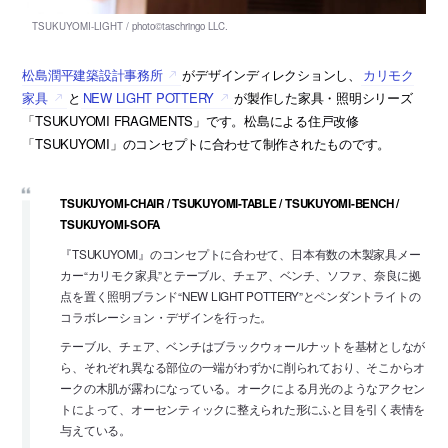
松島潤平建築設計事務所
がデザインディレクションし、
カリモク
家具
と
NEW LIGHT POTTERY
が製作した家具・照明シリーズ
「TSUKUYOMI FRAGMENTS」です。松島による住戸改修
「TSUKUYOMI」のコンセプトに合わせて制作されたものです。
TSUKUYOMI-CHAIR / TSUKUYOMI-TABLE / TSUKUYOMI-BENCH /
TSUKUYOMI-SOFA
『TSUKUYOMI』のコンセプトに合わせて、日本有数の木製家具メー
カー“カリモク家具”とテーブル、チェア、ベンチ、ソファ、奈良に拠
点を置く照明ブランド“NEW LIGHT POTTERY”とペンダントライトの
コラボレーション・デザインを行った。
テーブル、チェア、ベンチはブラックウォールナットを基材としなが
ら、それぞれ異なる部位の一端がわずかに削られており、そこからオ
ークの木肌が露わになっている。オークによる月光のようなアクセン
トによって、オーセンティックに整えられた形にふと目を引く表情を
与えている。