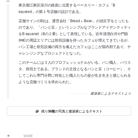
東京都江東区深川の路面に位置するベーカリー・カフェ「B
squared」の第１号店舗の設計である。
店舗サインのB2は、運営会社「Bread + Bean」の頭文字をとったも
のであり、「パンと豆」というシンプルなブランドアイデンティティ
をB squared（Bの２乗）として表現している。近年清澄白河や門前
仲町の周辺エリアには焙煎設備を持ったカフェが増えてきているが、
パン工場と焙煎設備の両方を備えたカフェはここが国内初であり、チ
ャレンジングなプロジェクトとなった。
このチームには３人のプロフェッショナルがいる。パン職人、バリス
タ、焙煎士である。ブランドの主役となるパンと豆（コーヒー）、そ
してこれら専門分野に特化した職人たちの姿が生き生きと感じられる
ような店舗づくりを求められた。
建築家によるテキストより
残り
の写真と建築家によるテキスト
35枚
SHARE