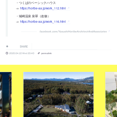
・つくばのベーシックハウス
→
https://horibe-aa.jp/work_112.html
・城崎温泉 泉翠（改修）
→
https://horibe-aa.jp/work_116.html
facebook.com/YasushiHoribeArchitectAndAssociates
SHARE
2020.04.22 Wed 20:40
permalink