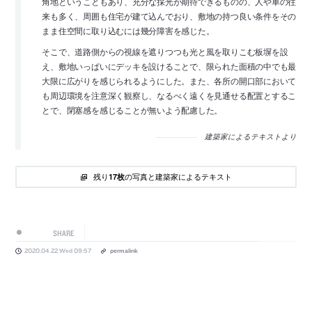
角地ということもあり、充分な採光が期待できるものの、人や車の往
来も多く、周囲も住宅が建て込んでおり、敷地の持つ良い条件をその
まま住空間に取り込むには幾分障害を感じた。
そこで、道路側からの視線を遮りつつも光と風を取りこむ板塀を設
え、敷地いっぱいにデッキを設けることで、限られた面積の中でも最
大限に広がりを感じられるようにした。また、各所の開口部において
も周辺環境を注意深く観察し、なるべく遠くを見通せる配置とするこ
とで、閉塞感を感じることが無いよう配慮した。
建築家によるテキストより
残り
の写真と建築家によるテキスト
17枚
SHARE
2020.04.22 Wed 09:57
permalink