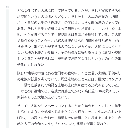
どんな住宅でも大地に接して建っている。ただ、それを実感できる生
活空間というものはほとんどない。そもそも、人工の建築の「均質
さ」と自然の大地の「複雑さ」の間には、大きな解像度のギャップが
ある。それを更地や造成によって無理やり均質化し、「大地」を「土
地」へと変換することで、建築計画は自由さを獲得している。この前
提条件を疑うことから、現代の建築がはらむ均質性を打ち破る手がか
りを見つけ出すことができるのではないだろうか。人間にはつくりえ
ない大地の不雑さや多様さ、その解像度に寄り添うように建築や空間
をつくることができれば、発見的で創造的な生活というものが生み出
せるかもしれない。
険しい地形の中腹にある世田谷の住宅街。そこに若い夫婦と子供4人
の家族が新居を考えていた。周辺宅地のほとんどは、巨大なコンクリ
ート壁で造成された均質な土地の上に家を建てる形式をとっていた。
一方この計画地では、造成のお膳立てがなく高低差3.5mの荒々しい
傾斜をもった大地が広がっていた。
そこで、大地をリノベーションすることから始めることにした。地形
を活かすように小規模の掘削をたくさん行う。そこに生み出されたま
ばらな土の高さに合わせ、擁壁をその場所ごとに考える。すると、自
然と人工の合作のような「5つの小さな擁壁」が建ち現れた。