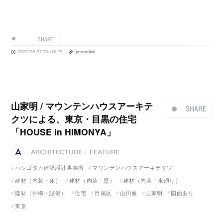
SHARE
2020.05.07 Thu 15:27
permalink
山家明 / マウンテンハウスアーキテ
SHARE
クツによる、東京・目黒の住宅
「HOUSE in HIMONYA」
ARCHITECTURE
FEATURE
|
ハシゴタカ建築設計事務所
マウンテンハウスアーキテクツ
建材（内装・床）
建材（内装・壁）
建材（内装・水廻り）
建材（外構・設備）
住宅
目黒区
山田薫
山家明
図面あり
東京