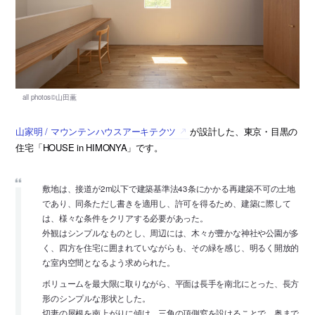
山家明 / マウンテンハウスアーキテクツ
が設計した、東京・目黒の
住宅「HOUSE in HIMONYA」です。
敷地は、接道が2m以下で建築基準法43条にかかる再建築不可の土地
であり、同条ただし書きを適用し、許可を得るため、建築に際して
は、様々な条件をクリアする必要があった。
外観はシンプルなものとし、周辺には、木々が豊かな神社や公園が多
く、四方を住宅に囲まれていながらも、その緑を感じ、明るく開放的
な室内空間となるよう求められた。
ボリュームを最大限に取りながら、平面は長手を南北にとった、長方
形のシンプルな形状とした。
切妻の屋根を南上がりに傾け、三角の頂側窓を設けることで、奥まで