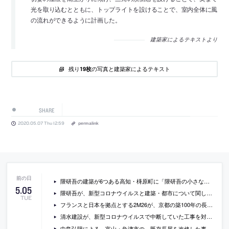
光を取り込むとともに、トップライトを設けることで、室内全体に風
の流れができるように計画した。
建築家によるテキストより
残り
の写真と建築家によるテキスト
19枚
SHARE
2020.05.07 Thu 12:59
permalink
隈研吾の建築が6つある高知・梼原町に「隈研吾の小さなミュージアム」が設立。公式サイトではインタビュー動画なども閲覧可能
5
.
05
隈研吾が、新型コロナウイルスと建築・都市について関して語っている動画（20/4/23放送分）
TUE
フランスと日本を拠点とする2M26が、京都の築100年の長屋を改修した、生活の機能を筒状のスペースに収納することで、空間の多目的な使用を可能にした住宅「2m26 Kyoto House」の写真と図面
清水建設が、新型コロナウイルスで中断していた工事を対策をしたうえで、5/7から順次再開へ
中島弘陽による、富山・魚津市の、既存長屋を改修した事務所・店舗・住居「明るさの家」