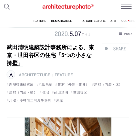
2020
.
5
.
07
THU
武田清明建築設計事務所による、東
SHARE
京・世田谷区の住宅「5つの小さな
擁壁」
ARCHITECTURE
FEATURE
|
新堀技術研究所
浜田昌樹
建材（外装・建具）
建材（内装・床）
建材（内装・壁）
住宅
武田清明
世田谷区
川澄・小林研二写真事務所
東京