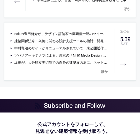
ほか
noizの豊田啓介が、デザイン評論家の藤崎圭一郎のツイートを契機に語った、二項対立の注意点と学生が経験と実践すべきこと
5
.
09
建築関係法令・条例に関わる設計支援ツールの検討・開発の為に、設計支援ツール検討委員会が、実務状況調査のアンケートを実施中。回答者にはamazonギフト券が抽選で贈呈
SAT
中村竜治のサイトがリニューアルされていて、未公開近作も掲載
ツバメアーキテクツによる、東京の「NHK Media Design Studio」
坂茂が、大分県立美術館での自身の建築展の為に、ネットを使って遠隔地から収録したギャラリートークの動画
ほか
Subscribe and Follow
公式アカウントをフォローして、
見逃せない建築情報を受け取ろう。