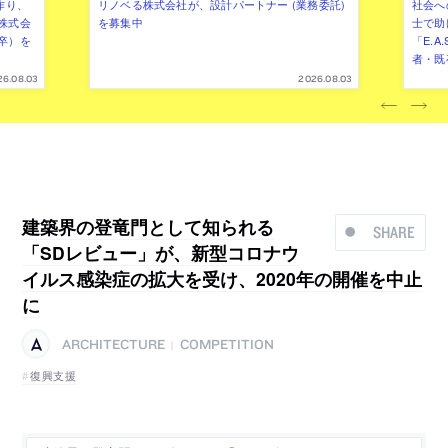
作り、
リノベる株式会社が、設計パートナー (業務委託)
社会へ
株式会
を募集中
士で助
卒）を
「E.A
者・既
26.08.03
2026.08.03
建築界の登竜門として知られる
SHARE
「SDレビュー」が、新型コロナウ
イルス感染症の拡大を受け、2020年の開催を中止
に
ARCHITECTURE
COMPETITION
|
復興支援