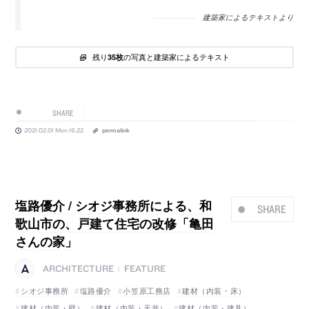
建築家によるテキストより
残り
の写真と建築家によるテキスト
35枚
SHARE
2021.02.01 Mon 16:22
permalink
塩路優介 / シオジ事務所による、和
SHARE
歌山市の、戸建て住宅の改修「亀田
さんの家」
ARCHITECTURE
FEATURE
|
シオジ事務所
塩路優介
小笠原工務店
建材（内装・床）
建材（内装・壁）
建材（内装・天井）
建材（内装・建具）