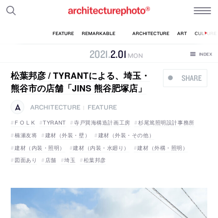
2021
.
2
.
01
MON
松葉邦彦 / TYRANTによる、埼玉・
SHARE
熊谷市の店舗「JINS 熊谷肥塚店」
ARCHITECTURE
FEATURE
|
F O L K
TYRANT
寺戸巽海構造計画工房
杉尾篤照明設計事務所
楠瀬友将
建材（外装・壁）
建材（外装・その他）
建材（内装・照明）
建材（内装・水廻り）
建材（外構・照明）
図面あり
店舗
埼玉
松葉邦彦