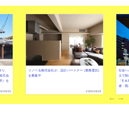
作り、
リノベる株式会社が、設計パートナー (業務委託)
社会へ
株式会
を募集中
士で助
卒）を
「E.A
者・既
26.08.03
2026.08.03