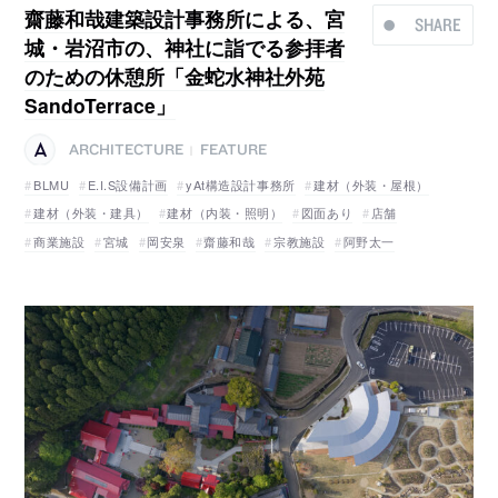
齋藤和哉建築設計事務所による、宮
SHARE
城・岩沼市の、神社に詣でる参拝者
のための休憩所「金蛇水神社外苑
SandoTerrace」
ARCHITECTURE
FEATURE
|
BLMU
E.I.S設備計画
yAt構造設計事務所
建材（外装・屋根）
建材（外装・建具）
建材（内装・照明）
図面あり
店舗
商業施設
宮城
岡安泉
齋藤和哉
宗教施設
阿野太一