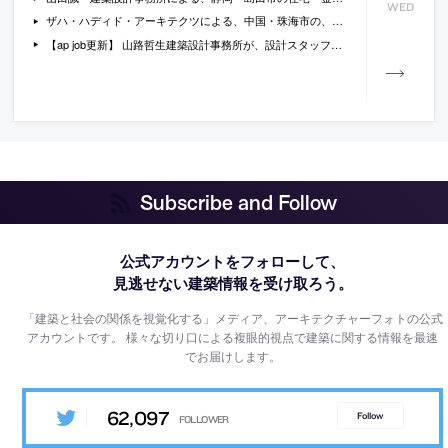
WED
ザハ・ハディド・アーキテクツによる、中国・珠海市の、芸術センター「Zhuhai Jinwan Civic Art Centre」の建設が進行中。計画案と現場の様子を紹介
【ap job更新】 山路哲生建築設計事務所が、設計スタッフ（経験者・新卒等）、マネジメントスタッフ、コンサルスタッフを募集中
Subscribe and Follow
公式アカウントをフォローして、
見逃せない建築情報を受け取ろう。
「建築と社会の関係を視覚化する」メディア、アーキテクチャーフォトの公式
アカウントです。
様々な切り口による複眼的視点で建築に関する情報を最速
でお届けします。
62,097
Follow