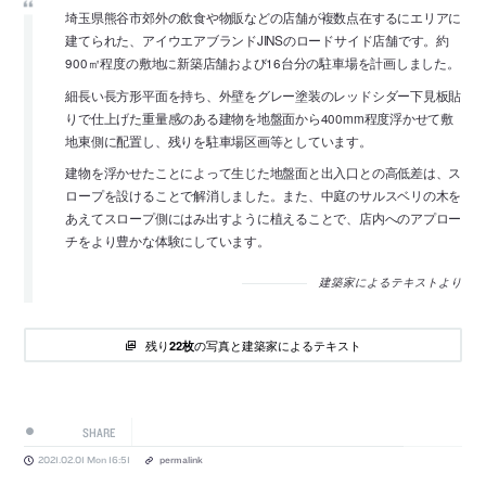
埼玉県熊谷市郊外の飲食や物販などの店舗が複数点在するにエリアに
建てられた、アイウエアブランドJINSのロードサイド店舗です。約
900㎡程度の敷地に新築店舗および16台分の駐車場を計画しました。
細長い長方形平面を持ち、外壁をグレー塗装のレッドシダー下見板貼
りで仕上げた重量感のある建物を地盤面から400mm程度浮かせて敷
地東側に配置し、残りを駐車場区画等としています。
建物を浮かせたことによって生じた地盤面と出入口との高低差は、ス
ロープを設けることで解消しました。また、中庭のサルスベリの木を
あえてスロープ側にはみ出すように植えることで、店内へのアプロー
チをより豊かな体験にしています。
建築家によるテキストより
残り
の写真と建築家によるテキスト
22枚
SHARE
2021.02.01 Mon 16:51
permalink