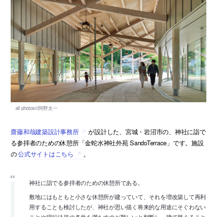
齋藤和哉建築設計事務所
が設計した、宮城・岩沼市の、神社に詣で
る参拝者のための休憩所「金蛇水神社外苑 SandoTerrace」です。施設
の
公式サイトはこちら
。
神社に詣でる参拝者のための休憩所である。
敷地にはもともと小さな休憩所が建っていて、それを増改築して再利
用することも検討したが、神社が思い描く将来的な用途にそぐわない