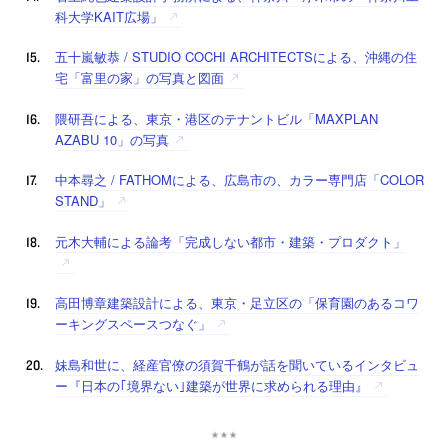
科大学KAIT広場」
五十嵐敏恭 / STUDIO COCHI ARCHITECTSによる、沖縄の住
宅「富里の家」の写真と図面
隈研吾による、東京・港区のテナントビル「MAXPLAN
AZABU 10」の写真
中本尋之 / FATHOMによる、広島市の、カラー専門店「COLOR
STAND」
元木大輔による論考「完成しない都市・建築・プロダクト」
高田博章建築設計による、東京・足立区の「保育園のあるコワ
ーキングスペースつなぐ」
妹島和世に、経産官僚の須賀千鶴が話を聞いているインタビュ
ー『日本の｢境界ない｣建築が世界に求められる理由』