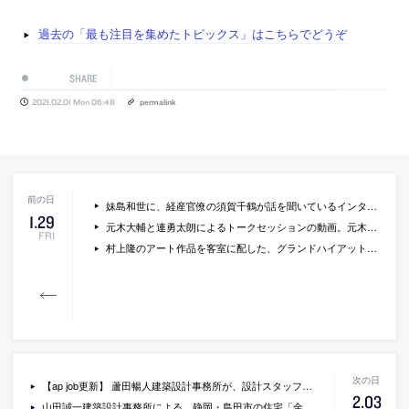
過去の「最も注目を集めたトピックス」はこちらでどうぞ
SHARE
2021.02.01 Mon 06:48
permalink
妹島和世に、経産官僚の須賀千鶴が話を聞いているインタビュー『日本の｢境界ない｣建築が世界に求められる理由』
1
.
29
元木大輔と連勇太朗によるトークセッションの動画。元木の書籍『工夫の連続』の刊行記念で2021年1月に行われたもの
FRI
村上隆のアート作品を客室に配した、グランドハイアット東京での1室限定の泊れるアートプライベートギャラリー。期間限定で宿泊料金は45万円
【ap job更新】 蘆田暢人建築設計事務所が、設計スタッフ・広報スタッフの正社員とアルバイトを募集中
2
.
03
山田誠一建築設計事務所による、静岡・島田市の住宅「金谷南町の家」