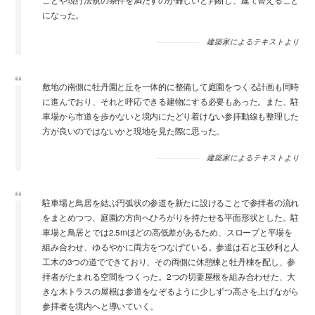
ことや現行法規の条件を満たすのが難しいと判断し、建て替えること
になった。
建築家によるテキストより
敷地の南側に牡丹園と丘を一体的に整備して庭園をつくる計画も同時
に進んでおり、それと呼応できる建物にする必要もあった。また、駐
車場から市道を歩かないと境内にたどり着けない参拝動線も整理した
方が良いのではないかと現地を見た際に思った。
建築家によるテキストより
駐車場と鳥居を結ぶ円弧状の参道を新たに設けることで参拝者の流れ
をまとめつつ、庭園の方向へひろがりを持たせる平面形状とした。駐
車場と鳥居とでは2.5mほどの高低差があるため、スロープと平場を
組み合わせ、ゆるやかに両方をつなげている。参道は石と玉砂利と人
工木の3つの道でできており、その両側に休憩棟と牡丹棟を配し、参
拝者がたまれる空間をつくった。2つの切妻屋根を組み合わせた、大
きな木トラスの屋根は参道をなぞるように少しずつ高さを上げながら
参拝者を境内へと導いていく。