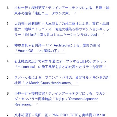
小林一行＋樫村芙実 / テレインアーキテクツによる、兵庫・加
東市の住宅「南山ニュータウンの家」
大西亮＋越膳博明＋大本健太 / 乃村工藝社による、東京・品川
区の、地域コミュニティー促進の機能を持つマンションギャラ
リー「Brillia品川南大井コミュニケーションサロンoooi」
神谷勇机＋石川翔一 / 1-1 Architectsによる、愛知の住宅
「House OS ３つ屋根の下」
石上純也の設計で2021年夏にオープンする山口のレストラン
「maison owl」の施工風景をまとめた高クオリティな動画
スノヘッタによる、フランス・パリの、新聞社ル・モンドの新
社屋「Le Monde Group Headquarters」
小林一行＋樫村芙実 / テレインアーキテクツによる、ウガン
ダ・カンパラの商業施設「やま仙 / Yamasen Japanese
Restaurant」
八木祐理子＋高田一正 / PAN- PROJECTSと奥晴樹 / Haruki