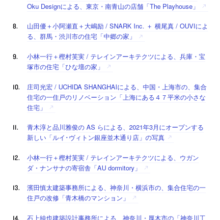
Oku Designによる、東京・南青山の店舗「The Playhouse」
山田優＋小阿瀬直＋大嶋励 / SNARK Inc. ＋ 横尾真 / OUVIによ
る、群馬・渋川市の住宅「中郷の家」
小林一行＋樫村芙実 / テレインアーキテクツによる、兵庫・宝
塚市の住宅「ひな壇の家」
庄司光宏 / UCHIDA SHANGHAIによる、中国・上海市の、集合
住宅の一住戸のリノベーション「上海にある４７平米の小さな
住宅」
青木淳と品川雅俊の AS らによる、2021年3月にオープンする
新しい「ルイ･ヴィトン銀座並木通り店」の写真
小林一行＋樫村芙実 / テレインアーキテクツによる、ウガン
ダ・ナンサナの寄宿舎「AU dormitory」
濱田慎太建築事務所による、神奈川・横浜市の、集合住宅の一
住戸の改修「青木橋のマンション」
石上純也建築設計事務所による、神奈川・厚木市の「神奈川工