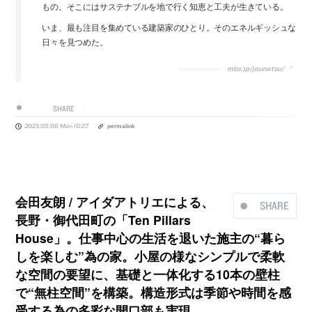
もの。そこにはサステナブルを地で行く知恵と工夫が生きている。
いま、最も注目を集めている建築家のひとり。そのエネルギッシュな
日々を見つめた。
mbs.jp/jounetsu/
SHARE
2023.05.08 Mon 10:27
permalink
会田友朗 / アイダアトリエによる、
SHARE
長野・御代田町の「Ten Pillars
House」。仕事中心の生活を退いた施主の“暮ら
しを楽しむ”為の家。小屋の様なシンプルで柔軟
な空間の要望に、基礎と一体化する10本の壁柱
で“無柱空間”を構築。構造形式は季節や時間を感
受する為の多彩な開口部も実現