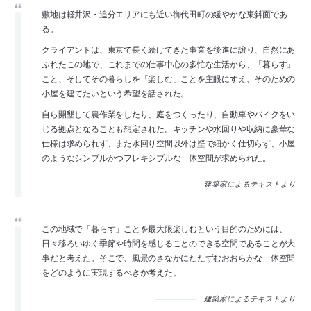
敷地は軽井沢・追分エリアにも近い御代田町の緩やかな東斜面であ
る。
クライアントは、東京で長く続けてきた事業を後進に譲り、自然にあ
ふれたこの地で、これまでの仕事中心の多忙な生活から、「暮らす」
こと、そしてその暮らしを「楽しむ」ことを主眼にすえ、そのための
小屋を建てたいという希望を話された。
自ら開墾して農作業をしたり、庭をつくったり、自動車やバイクをい
じる拠点となることも想定された。キッチンや水回りや収納に豪華な
仕様は求められず、また水回り空間以外は壁で細かく仕切らず、小屋
のようなシンプルかつフレキシブルな一体空間が求められた。
建築家によるテキストより
この地域で「暮らす」ことを最大限楽しむという目的のためには、
日々移ろいゆく季節や時間を感じることのできる空間であることが大
事だと考えた。そこで、風景のさなかにたたずむおおらかな一体空間
をどのように実現するべきか考えた。
建築家によるテキストより