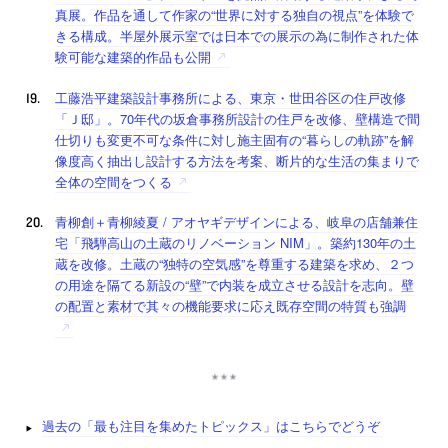
真展。作品を通して作家の“世界に対する独自の視点”を体験で
きる構成。半屋外展示室では日本での展示の為に制作された体
験可能な建築的作品も公開
工藤浩平建築設計事務所による、東京・世田谷区の住戸改修
「Ｊ邸」。70年代の坂倉事務所設計の住戸を改修、壁構造で間
仕切りも変更不可な条件に対し施主固有の“暮らしの軌跡”を解
像度高く抽出し設計する方法を考案、断片的な生活の集まりで
全体の空間をつくる
青柳創＋青柳綾夏 / アオヤギデザインによる、岐阜の店舗兼住
宅「飛騨高山の土蔵のリノベーション NIM」。築約130年の土
蔵を改修。土蔵の“独特の空気感”を尊重する建築を求め、２つ
の用途を隔てる新設の“壁”で内装を成立させる設計を志向。壁
の配置と素材で其々の機能要求に応え既存空間の特質も強調
過去の「最も注目を集めたトピックス」はこちらでどうぞ