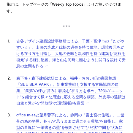
集計は、トップページの「Weekly Top Topics」よりご覧いただけま
す。
古谷デザイン建築設計事務所による、千葉・富津市の「たがや
すいえ」。山頂の造成と伐採の過去を持つ敷地。環境復元を助
ける在り方を目指し、大地の色味と親和性を持つ建築を“尾根を
復元”する様に配置。海と山を同時に臨むように開口を設けて安
息の空間も作る
森下修 / 森下建築総研による、福井・おおい町の商業施設
「SEE SEA PARK」。新事業挑戦も支援する官民協同の建
築。“集落”の様な“営みに馴染む”在り方を求め、72個の“ユニッ
ト”を組合せて様々な用途に応える空間を構築。外皮等の選択は
自然と繋がる“開放型”の環境制御も意図
office m-saと望月蓉平による、静岡の「富士宮の住宅」。二世
帯の為の平屋。各々が“思うままに過ごせる環境”を目指し、家
型の量塊に“一筆書きの壁”を横断させて“ひだ状”空間を“状況に