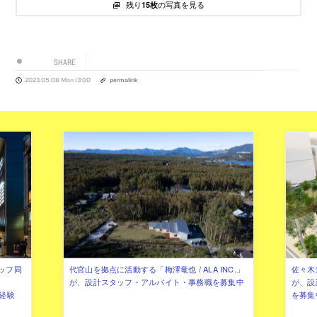
残り
の写真を見る
15枚
SHARE
2023.05.08 Mon 13:00
permalink
ッフ同
代官山を拠点に活動する「梅澤竜也 / ALA INC.」
佐々木慧
が、設計スタッフ・アルバイト・事務職を募集中
が、設
（経験
を募集