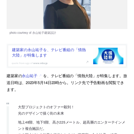
建築家の永山祐子を、テレビ番組の「情熱
大陸」が特集します
www.mbs.jp
建築家の
永山祐子
を、テレビ番組の「情熱大陸」が特集します。放
送日時は、2023年5月14日23時から。リンク先で予告動画を閲覧でき
ます。
大型プロジェクトのオファー殺到！
光のデザインで描く街の未来
地上48階、地下5階、高さ225メートル、超高層のエンターテインメ
ント複合施設だ。