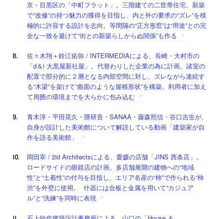
京・目黒区の「中町フラット」。三階建ての二世帯住宅。新築
で“改修”の持つ魅力の獲得を目指し、内と外の要求の“ズレ”を積
極的に許容する設計を志向。等間隔の“正方形窓”は“用途”との完
全な一致を避けて“街との新築らしからぬ関係”も作る
佐々木翔＋鈴江佑弥 / INTERMEDIAによる、長崎・大村市の
「d＆i 大黒屋新社屋」。代替わりした企業の為に計画。諸室の
配置で部分的に２層となる内部空間に対し、ズレながら連続す
る“木梁”を架けて“曲面のような屋根形状”を構築。利用者に加え
て周囲の環境までを大らかに包み込む
青木淳・平田晃久・隈研吾・SANAA・藤森照信・谷口吉生が、
自身が設計した美術館について解説している動画「建築家が自
作を語る美術館」
岡田宰 / 2id Architectsによる、愛媛の店舗「JINS 西条店」。
ロードサイドの眼鏡店の計画。多店舗展開の建物への“地域
性”と“土着性”の付与を目指し、エリア名産の“柿”で作られる“柿
渋”を外壁に使用。 什器には合板と金属を用いて“カジュア
ル”と“洗練”を同時に表現
石上純也建築設計事務所による、山口の「House ＆