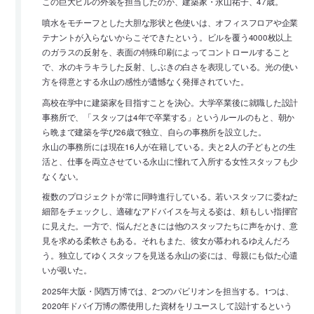
この巨大ビルの外装を担当したのが、建築家・永山祐子、47歳。
噴水をモチーフとした大胆な形状と色使いは、オフィスフロアや企業
テナントが入らないからこそできたという。ビルを覆う4000枚以上
のガラスの反射を、表面の特殊印刷によってコントロールすること
で、水のキラキラした反射、しぶきの白さを表現している。光の使い
方を得意とする永山の感性が遺憾なく発揮されていた。
高校在学中に建築家を目指すことを決心。大学卒業後に就職した設計
事務所で、「スタッフは4年で卒業する」というルールのもと、朝か
ら晩まで建築を学び26歳で独立、自らの事務所を設立した。
永山の事務所には現在16人が在籍している。夫と2人の子どもとの生
活と、仕事を両立させている永山に憧れて入所する女性スタッフも少
なくない。
複数のプロジェクトが常に同時進行している。若いスタッフに委ねた
細部をチェックし、適確なアドバイスを与える姿は、頼もしい指揮官
に見えた。一方で、悩んだときには他のスタッフたちに声をかけ、意
見を求める柔軟さもある。それもまた、彼女が慕われるゆえんだろ
う。独立してゆくスタッフを見送る永山の姿には、母親にも似た心遣
いが覗いた。
2025年大阪・関西万博では、2つのパビリオンを担当する。1つは、
2020年ドバイ万博の際使用した資材をリユースして設計するという