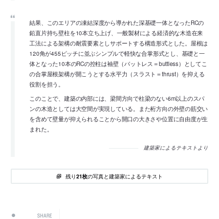
結果、このエリアの凍結深度から導かれた深基礎一体となったRCの
鉛直片持ち壁柱を10本立ち上げ、一般製材による経済的な木造在来
工法による架構の耐震要素としサポートする構造形式とした。屋根は
120角が455ピッチに並ぶシンプルで軽快な合掌形式とし、基礎と一
体となった10本のRCの控柱は袖壁（バットレス＝buttless）としてこ
の合掌屋根架構が開こうとする水平力（スラスト＝thrust）を抑える
役割を担う。
このことで、建築の内部には、梁間方向で柱梁のない6m以上のスパ
ンの木造としては大空間が実現している。また桁方向の外壁の筋交い
を含めて壁量が抑えられることから開口の大きさや位置に自由度が生
まれた。
建築家によるテキストより
残り
の写真と建築家によるテキスト
21枚
SHARE