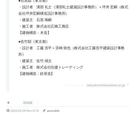
●石黒邸（東京都）
・設計者 溝部 礼士（溝部礼士建築設計事務所）＋坪井 宏嗣（株式
会社坪井宏嗣構造設計事務所）
・建築主 石黒 唯嗣
・施工者 株式会社広橋工務店
【建物構造：木造】
●佐竹邸（東京都）
・設計者 工藤 浩平＋宮崎 侑也（株式会社工藤浩平建築設計事務
所）
・建築主 佐竹 雄太
・施工者 株式会社住建トレーディング
【建物構造：鉄骨造】
tokyokenchikushikai.or.jp
SHARE
2023.05.08 Mon 07:31
permalink