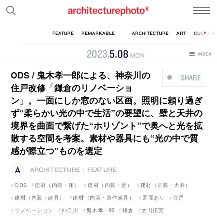
2023
.
5
.
08
MON
ODS / 鬼木孝一郎による、神奈川の
SHARE
住戸改修「鎌倉のリノベーショ
ン」。一面にしか窓のない区画。照明に頼り過ぎ
ず“柔らかい光の中で生活”の要望に、壁と天井の
境界を曲面で繋げた“ホリゾント”で奥へと光を拡
散する空間を考案。素材や器具にも“光の中で質
感が際立つ”ものを選定
ARCHITECTURE
FEATURE
|
ODS
建材（内装・床）
建材（内装・壁）
建材（内装・天井）
建材（内装・建具）
建材（内装・造作家具）
図面あり
住戸
リノベーション
神奈川
鬼木孝一郎
鎌倉
太田拓実