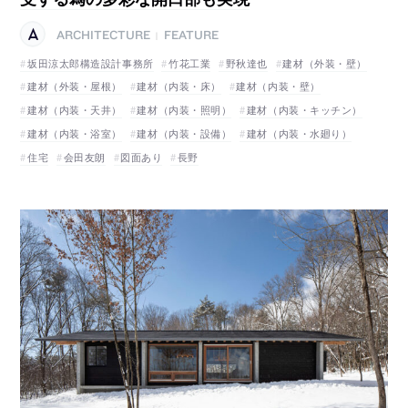
ARCHITECTURE
FEATURE
|
坂田涼太郎構造設計事務所
竹花工業
野秋達也
建材（外装・壁）
建材（外装・屋根）
建材（内装・床）
建材（内装・壁）
建材（内装・天井）
建材（内装・照明）
建材（内装・キッチン）
建材（内装・浴室）
建材（内装・設備）
建材（内装・水廻り）
住宅
会田友朗
図面あり
長野