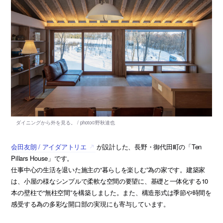
会田友朗 / アイダアトリエ
が設計した、長野・御代田町の「Ten
Pillars House」です。
仕事中心の生活を退いた施主の“暮らしを楽しむ”為の家です。建築家
は、小屋の様なシンプルで柔軟な空間の要望に、基礎と一体化する10
本の壁柱で“無柱空間”を構築しました。また、構造形式は季節や時間を
感受する為の多彩な開口部の実現にも寄与しています。