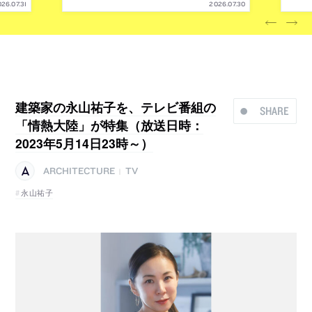
26.07.31
2026.07.30
建築家の永山祐子を、テレビ番組の
SHARE
「情熱大陸」が特集（放送日時：
2023年5月14日23時～）
ARCHITECTURE
TV
|
永山祐子