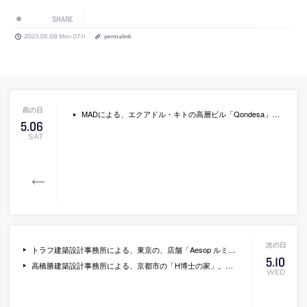
SHARE
2023.05.08 Mon 07:11
permalink
MADによる、エクアドル・キトの高層ビル「Qondesa」。街の中心部の集合住宅を中心とした建築。地域の自然や旧市街の建物を参照して、“絡みつく蔓”を想起させる形態と“石張り”の詳細を考案。住民の生活の質の向上と共に環境に優しい都市の創造も志向
5
.
06
SAT
トラフ建築設計事務所による、東京の、店舗「Aesop ルミネ立川」。駅直結の出入口に近い区画。外と対比的な“静かで落ち着いた空間”を目指し、壁や什器を“ジグザグ”に配置して小さな“たまり”の様な場を生む構成を考案。触覚と視覚での静かさも意図して床壁の素材を選定
5
.
10
高橋勝建築設計事務所による、京都市の「H博士の家」。景観規制の厳しく建て込んだ住宅街の角地の敷地。道を“公共空地”と捉え、内部と連続するバルコニーを設けて外部を“視覚的に占有”できる構成を考案。環境の良い上階を活かす為に下階との面積案分も考慮
WED