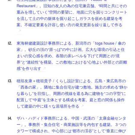
Restaurant」。旧知の友人の為の住宅兼店舗。“時間と共にその
重みを増していく”空間の要望に、地面に穴を掘りコンクリート
を流して土の中の躯体を掘り起こしガラスを嵌める建築を考
案。不確定要素を許容し使い方の発見更新を繰り返して作る
東海林健建築設計事務所による、新潟市の「toga house / 傘の
家」。砂丘の頂の“原っぱ”の中に計画。広大な環境の引込と住
まいの安心感を求め、各階の床レベルを下げて周囲との“境
界”と“連続性”を構築。この敷地における“心地よい外部との距離
感”を作り出す
穂垣友康＋穂垣貴子 / くらし設計室による、広島・東広島市の
「西条の家」。隣地に集合住宅が建つ敷地。施主の求める“静か
な暮らし”を目指し、周囲の視線を遮る為に建物を“コの字型”に
配置して“中庭”を主体とする構成を考案。庭と窓の関係も操作
して建築の中に様々な居場所を作る
ザハ・ハディド事務所による、中国・武漢の「太康金融センタ
ー」。事務所・集合住宅・商業施設等を内包する建築。３つの
タワーで構成され、中心部には“都市の渓谷”として“垂直に伸び