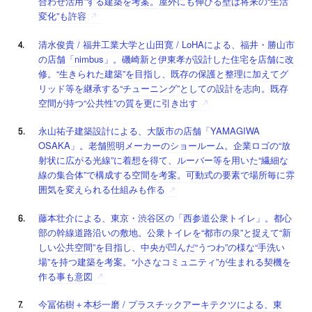
合わせ活用”する建築を考案。屋外にも伸びる壁は将来の“生活
変化”も許容
清水俊貴 / 福井工業大学と山田寛 / LoHAによる、福井・勝山市
の店舗「nimbus」。磯崎新と伊東孝が設計した住宅を店舗に改
修。“生きられた建築”を目指し、既存の保護と整理に加えてグ
リッド等を継承する“チューニング”としての設計を志向。既存
空間が持つ“公共性”の質を更に引き出す
永山祐子建築設計による、大阪市の店舗「YAMAGIWA
OSAKA」。老舗照明メーカーのショールーム。企業ロゴの“放
射状に広がる光線”に着想を得て、ルーバー等を用いた“繊細な
線の集合体”で構成する空間を考案。可動式の要素で場所毎に雰
囲気を変えられる仕組みも作る
藤本壮介による、東京・渋谷区の「西参道公衆トイレ」。都心
部の幹線道路沿いの敷地。公衆トイレを“都市の泉”と捉えて“新
しい公共空間”を目指し、中央が凹んだ“うつわ”の様な“手洗い
場”を持つ建築を考案。“小さなコミュニティ”が生まれる契機を
作る事も意図
今冨佑樹＋本杉一磨 / プラスチックアーキテクツによる、東