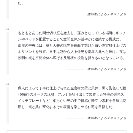
た。
建築家によるテキストより
もともとあった間仕切り壁を撤去し、窪みとなっている場所にキッチ
ンやベッドを配置することで空間全体が緩やかに連続する構成に。
部屋の中央には、壁と天井の境界を曲面で繋げた白い左官材仕上げの
ホリゾントを設置。日中は窓から入る外光を部屋の奥へと届け、夜は
照明の光を空間全体へ広げる反射板の役割を担うものとなっている。
建築家によるテキストより
職人によって丁寧に仕上げられた左官材の壁と天井、黒く染色した幅
400mmのオークの床材、アルミを削り出して製作した特注の調光ス
イッチプレートなど、柔らかい光の中で質感が際立つ素材を各所に使
用し、光と共に変化するその表情を楽しめる住宅を目指した。
建築家によるテキストより