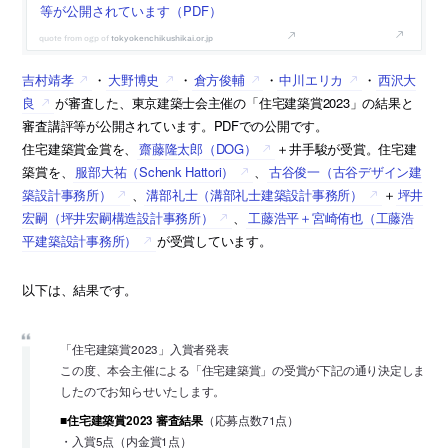
等が公開されています（PDF）
tokyokenchikushikai.or.jp
吉村靖孝
・
大野博史
・
倉方俊輔
・
中川エリカ
・
西沢大
良
が審査した、東京建築士会主催の「住宅建築賞2023」の結果と
審査講評等が公開されています。PDFでの公開です。
住宅建築賞金賞を、
齋藤隆太郎（DOG）
＋井手駿が受賞。住宅建
築賞を、
服部大祐（Schenk Hattori）
、
古谷俊一（古谷デザイン建
築設計事務所）
、
溝部礼士（溝部礼士建築設計事務所）
＋
坪井
宏嗣（坪井宏嗣構造設計事務所）
、
工藤浩平＋宮崎侑也（工藤浩
平建築設計事務所）
が受賞しています。
以下は、結果です。
「住宅建築賞2023」入賞者発表
この度、本会主催による「住宅建築賞」の受賞が下記の通り決定しま
したのでお知らせいたします。
■住宅建築賞2023 審査結果
（応募点数71点）
・入賞5点（内金賞1点）