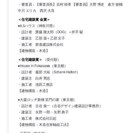
・審査員：【審査員長】吉村 靖孝 【審査員】大野 博史 倉方 俊輔
中川 エリカ 西沢 大良
＜住宅建築賞 金賞＞
●8.5ハウス（神奈川県）
・設計者 齋藤 隆太郎（DOG）＋井手 駿
・建築主 乙部 遊＋乙部 京子
・施工者 新進建設株式会社
【建物構造：木造】
＜住宅建築賞＞
（受付順）
●House in Fukasawa（東京都）
・設計者 服部 大祐（Schenk Hattori）
・建築主 白井 秀忠
・施工者 池田工務店
【建物構造：木造】
●大森ロッヂ新棟 笑門の家（東京都）
・設計者 古谷 俊一（古谷デザイン建築設計事務所）
・建築主 矢野 一郎・矢野 典子
・施工者 株式会社日起
【建物構造：木造在来軸組工法】