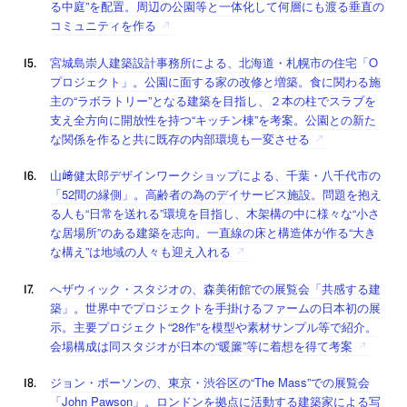
る中庭”を配置。周辺の公園等と一体化して何層にも渡る垂直の
コミュニティを作る
宮城島崇人建築設計事務所による、北海道・札幌市の住宅「O
プロジェクト」。公園に面する家の改修と増築。食に関わる施
主の“ラボラトリー”となる建築を目指し、２本の柱でスラブを
支え全方向に開放性を持つ“キッチン棟”を考案。公園との新た
な関係を作ると共に既存の内部環境も一変させる
山﨑健太郎デザインワークショップによる、千葉・八千代市の
「52間の縁側」。高齢者の為のデイサービス施設。問題を抱え
る人も“日常を送れる”環境を目指し、木架構の中に様々な“小さ
な居場所”のある建築を志向。一直線の床と構造体が作る“大き
な構え”は地域の人々も迎え入れる
へザウィック・スタジオの、森美術館での展覧会「共感する建
築」。世界中でプロジェクトを手掛けるファームの日本初の展
示。主要プロジェクト“28作”を模型や素材サンプル等で紹介。
会場構成は同スタジオが日本の“暖簾”等に着想を得て考案
ジョン・ポーソンの、東京・渋谷区の“The Mass”での展覧会
「John Pawson」。ロンドンを拠点に活動する建築家による写