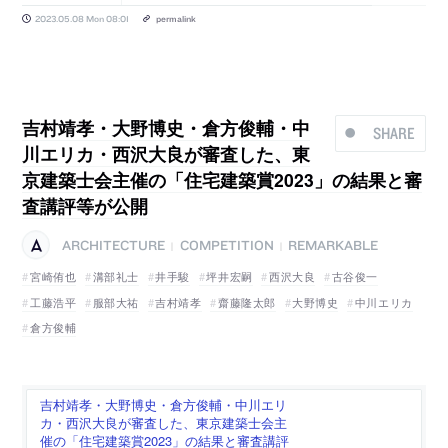
2023.05.08 Mon 08:01
permalink
吉村靖孝・大野博史・倉方俊輔・中
SHARE
川エリカ・西沢大良が審査した、東
京建築士会主催の「住宅建築賞2023」の結果と審
査講評等が公開
ARCHITECTURE
COMPETITION
REMARKABLE
|
|
宮崎侑也
溝部礼士
井手駿
坪井宏嗣
西沢大良
古谷俊一
工藤浩平
服部大祐
吉村靖孝
齋藤隆太郎
大野博史
中川エリカ
倉方俊輔
吉村靖孝・大野博史・倉方俊輔・中川エリ
カ・西沢大良が審査した、東京建築士会主
催の「住宅建築賞2023」の結果と審査講評