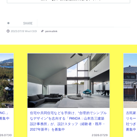
SHARE
2023.07.19 Wed 13:01
permalink
NC.」
住宅や共同住宅などを手掛け、“合理的でシンプル
古民家
募集中
なデザイン”を志向する「PANDA：山本浩三建築
リモー
設計事務所」が、設計スタッフ（経験者・既卒・
社つぎ
2027年新卒）を募集中
募集中
26.07.30
2026.07.29