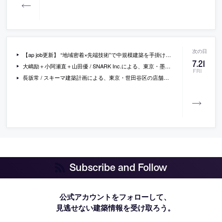
【ap job更新】 “地域密着×先端技術”で中規模建築を手掛け、労務環境の向上にも取り組む「矢野青山建築設計事務所」が、設計スタッフ（経験者・既卒・2024年新卒）と 有給インターン等を募集中
7
.
21
大嶋励＋小阿瀬直＋山田優 / SNARK Inc.による、東京・墨田区の、映画館「Stranger」。カフェ併設型として計画。“現代的にアップデートした鑑賞体験”を主題とし、動線上に境界線を無くした街を引き込む様な交流空間を考案。家具類の配置で“人だまり”を作り自然な歓談や情報交換を促す
FRI
長坂常 / スキーマ建築計画による、東京・世田谷区の店舗「TODAY’S SPECIAL 二子玉川」。商業施設の中の雑貨店。期待感と“一期一会のワクワク感”を与える為に、変化のある什器群の使用に加え裏側の雑音を敢えて導入して“賑わい”と“活気”を創出。既存鉄骨の錆止塗装の色を基調として空間全体をまとめる
Subscribe and Follow
公式アカウントをフォローして、
見逃せない建築情報を受け取ろう。