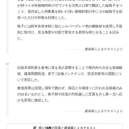
が持つイネ科植物特有のザワツキを汎用人口材で翻訳した縦格子をつ
くり、形式化した和要素を削いだ深い屋根軒影の中にその縦格子を切
並べただけの外観を目標とした。
格子には経年灰色木材に似たシルバーグレー色の鋼板材を使用し不規
則に取付け、見る角度や日影で変化する表情を持たせることを試み
た。
建築家によるテキストより
伝統木造民家を参考に床を高さ調整することで屋内外の大きな収納確
保、建屋周囲防湿、床下 / 設備メンテナンス、防災対策等の課題につ
いて対応した。
敷地境界は目隠し塀等で囲わず、積石と今後徐々に行われる植栽のみ
のゆるいものとし、格子材や沿道の竹垣越しに芝庭を介し東～北へ広
がる田景に接続した。
建築家によるテキストより
残り
の写真と建築家によるテキスト
18枚