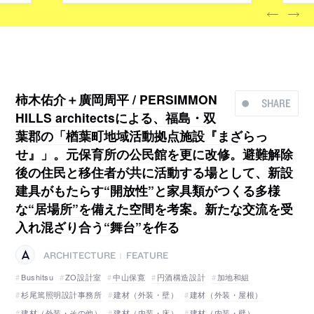
柿木佑介＋廣岡周平 / PERSIMMON
SHARE
HILLS architectsによる、福島・双
葉郡の「楢葉町地域活動拠点施設『まざらっ
せ』」。元保育所の公民館を更に改修。避難解除
後の住民と移住者が共に活動する場として、新設
建具がもたらす“開放性”と家具類がつくる多様
な“居場所”を備えた空間を考案。新たな交流を受
入れ混ざり合う“舞台”を作る
ARCHITECTURE
FEATURE
|
Bushitsu
ZO設計室
中山保寛
円酒構造設計
加地和組
杉尾篤照明設計事務所
建材（外装・壁）
建材（外装・屋根）
建材（外装・その他）
建材（内装・床）
建材（内装・壁）