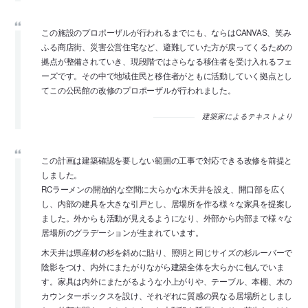
この施設のプロポーザルが行われるまでにも、ならはCANVAS、笑み
ふる商店街、災害公営住宅など、避難していた方が戻ってくるための
拠点が整備されていき、現段階ではさらなる移住者を受け入れるフェ
ーズです。その中で地域住民と移住者がともに活動していく拠点とし
てこの公民館の改修のプロポーザルが行われました。
建築家によるテキストより
この計画は建築確認を要しない範囲の工事で対応できる改修を前提と
しました。
RCラーメンの開放的な空間に大らかな木天井を設え、開口部を広く
し、内部の建具を大きな引戸とし、居場所を作る様々な家具を提案し
ました。外からも活動が見えるようになり、外部から内部まで様々な
居場所のグラデーションが生まれています。
木天井は県産材の杉を斜めに貼り、照明と同じサイズの杉ルーバーで
陰影をつけ、内外にまたがりながら建築全体を大らかに包んでいま
す。家具は内外にまたがるような小上がりや、テーブル、本棚、木の
カウンターボックスを設け、それぞれに質感の異なる居場所としまし