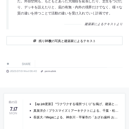
た。外部空間も、もともとあった大階段を延長したり、芝生をつけた
り、デッキを設えたりと、庇の有無・内外の境界だけでなく、様々な
質の違いを持つことで活動の違いを受け入れていく計画です。
建築家によるテキストより
残り
の写真と建築家によるテキスト
31枚
SHARE
2023.07.19 Wed 06:40
permalink
【ap job更新】 “ワクワクする場所づくり”を掲げ、建築とインテリアを手掛ける「株式会社テントプラント」が、設計メンバー（経験者・既卒）を募集中
7
.
17
真泉洋介 / プラスマイズミアーキテクトによる、千葉・松戸市の、集会所「紙敷あんど」。神社の境内に計画。伝統的な社会の枠組から現代に即した“地域扶助”の創出を目指し、テレワーク等の“日常的利用”も想定した多様に使える“コミュニティー”の場を志向。各箇所に様々な使い方のアイデアを込める
MON
長坂大 / Megaによる、神奈川・平塚市の「おざわ歯科 お口のサロン」。設計者が過去に増築した歯科医院を再増築。不安を和らげる“ゆったりとした”空間を目指し、三角の敷地形状を活かして河川に向けて開く“放射状の診療室”を考案。新旧の建築の“造形原理”が共存する面白さも意図