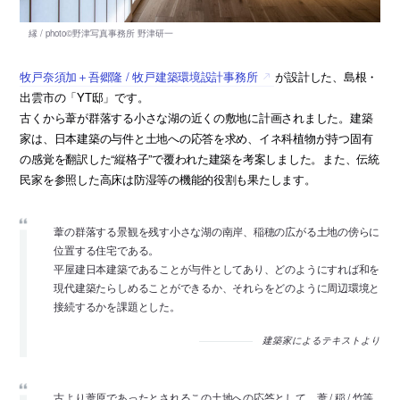
牧戸奈須加＋吾郷隆 / 牧戸建築環境設計事務所
が設計した、島根・
出雲市の「YT邸」です。
古くから葦が群落する小さな湖の近くの敷地に計画されました。建築
家は、日本建築の与件と土地への応答を求め、イネ科植物が持つ固有
の感覚を翻訳した“縦格子”で覆われた建築を考案しました。また、伝統
民家を参照した高床は防湿等の機能的役割も果たします。
葦の群落する景観を残す小さな湖の南岸、稲穂の広がる土地の傍らに
位置する住宅である。
平屋建日本建築であることが与件としてあり、どのようにすれば和を
現代建築たらしめることができるか、それらをどのように周辺環境と
接続するかを課題とした。
建築家によるテキストより
古より葦原であったとされるこの土地への応答として、葦 / 稲 / 竹等