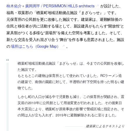
柿木佑介＋廣岡周平 / PERSIMMON HILLS architects
が設計した、
福島・双葉郡の「楢葉町地域活動拠点施設『まざらっせ』」です。
元保育所の公民館を更に改修した施設です。建築家は、避難解除後の
住民と移住者が共に活動する場として、新設建具がもたらす“開放性”と
家具類がつくる多様な“居場所”を備えた空間を考案しました。そして、
新たな交流を受入れ混ざり合う“舞台”を作る事も意図されました。施設
の
場所はこちら（Google Map）
。
楢葉町地域活動拠点施設「まざらっせ」は、今までの公民館を改修し
た施設です。
もともとこの建物は保育所として使われていました。RCラーメン造
の建築で、南側の園庭に対して、半透明の軒下空間を持った明るい建
物でした。
しかし町の人口が減る中で児童数も減り、この保育所が閉鎖され、震
災前の2010年に公民館として用途変更が行われました。その後東日
本大震災により、楢葉町が原発事故の影響で警戒区域に指定され、そ
の間は人が立ち入れず、2015年に避難解除されるに至りました。
建築家によるテキストより