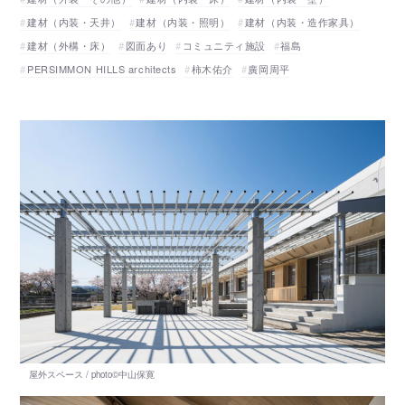
建材（内装・天井）
建材（内装・照明）
建材（内装・造作家具）
建材（外構・床）
図面あり
コミュニティ施設
福島
PERSIMMON HILLS architects
柿木佑介
廣岡周平