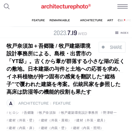
2023
.
7
.
19
WED
牧戸奈須加＋吾郷隆 / 牧戸建築環境
SHARE
設計事務所による、島根・出雲市の
「YT邸」。古くから葦が群落する小さな湖の近く
の敷地。日本建築の与件と土地への応答を求め、
イネ科植物が持つ固有の感覚を翻訳した“縦格
子”で覆われた建築を考案。伝統民家を参照した
高床は防湿等の機能的役割も果たす
ARCHITECTURE
FEATURE
|
ヒロシ
吾郷隆
牧戸奈須加
牧戸建築環境設計事務所
野津研一
建材（外装・壁）
建材（外装・屋根）
建材（外装・建具）
建材（内装・床）
建材（内装・壁）
建材（内装・照明）