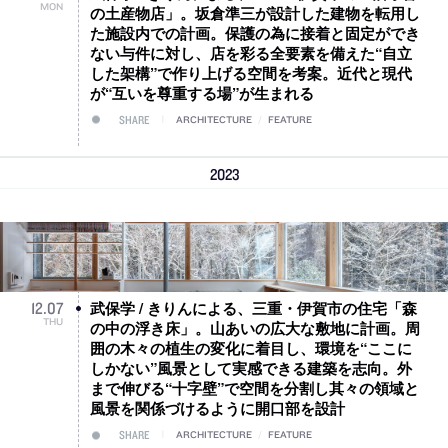
MON
の土産物店」。坂倉準三が設計した建物を転用し
た施設内での計画。保護の為に接着と固定ができ
ない与件に対し、店を彩る全要素を備えた“自立
した架構”で作り上げる空間を考案。近代と現代
が“互いを尊重する場”が生まれる
SHARE
ARCHITECTURE
/
FEATURE
2023
武保学 / きりんによる、三重・伊賀市の住宅「森
12
.
07
THU
の中の浮き床」。山あいの広大な敷地に計画。周
囲の木々の植生の変化に着目し、環境を“ここに
しかない”風景として実感できる建築を志向。外
まで伸びる“十字壁”で空間を分割し其々の領域と
風景を関係づけるように開口部を設計
SHARE
ARCHITECTURE
/
FEATURE