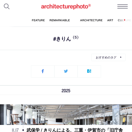
#きりん
(5)
おすすめのタグ
2025
武保学 / きりんによる、三重・伊賀市の「旧庁舎
11
.
17