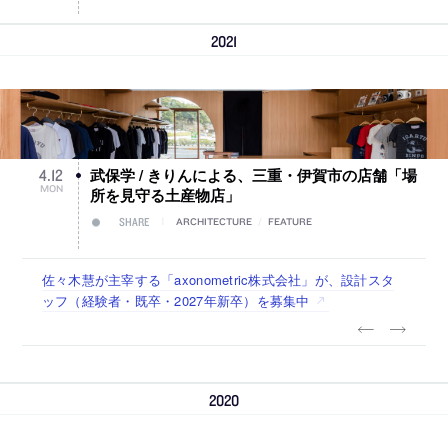
2021
武保学 / きりんによる、三重・伊賀市の店舗「場
4
.
12
MON
所を見守る土産物店」
SHARE
ARCHITECTURE
/
FEATURE
佐々木慧が主宰する「axonometric株式会社」が、設計スタ
千葉を拠点に、地域の暮らしを楽しくする為の企画と運営を
建築設計事務所出身者が多く集まる、高橋寿太郎が代表の
佐々木慧が主宰する「axonometric株式会社」が、設計スタ
古民家を軸に全国で“価値循環の仕組み”を作り、リモートワ
ッフ（経験者・既卒・2027年新卒）と アルバイトを募集中
行う「株式会社マイキー」が、自社運営スペースのプロジェ
「創造系不動産」が、建築不動産コンサルタント（既卒・経
ッフ（経験者・既卒・2027年新卒）を募集中
ーク主体の働き方を実践する「株式会社つぎと」が、設計ス
クトマネージャー（設計経験者も歓迎）を募集中
験者）を募集中
タッフ（経験者・既卒）を募集中
2020