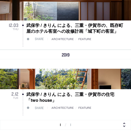
武保学 / きりん による、三重・伊賀市の、既存町
12
.
03
THU
屋のホテル客室への改修計画「城下町の客室」
SHARE
ARCHITECTURE
/
FEATURE
2019
武保学 / きりん による、三重・伊賀市の住宅
2
.
12
TUE
「two house」
SHARE
ARCHITECTURE
/
FEATURE
1
/
1