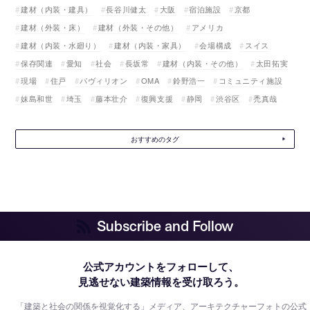
建材（内装・建具）
長谷川健太
大阪
宿泊施設
京都
建材（外装・床）
建材（外装・その他）
アメリカ
建材（内装・水廻り）
建材（内装・家具）
会場構成
スイス
保存関連
愛知
社会
長坂常
建材（内装・その他）
太田拓実
現場
住戸
パヴィリオン
OMA
鈴野浩一
コミュニティ施設
妹島和世
埼玉
藤本壮介
復興支援
静岡
渋谷区
禿真哉
おすすめのタグ
Subscribe and Follow
公式アカウントをフォローして、
見逃せない建築情報を受け取ろう。
「建築と社会の関係を視覚化する」メディア、アーキテクチャーフォトの公式