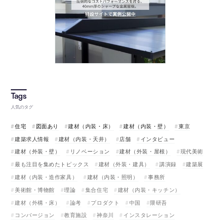
人気のタグ
住宅
図面あり
建材（内装・床）
建材（内装・壁）
東京
建築求人情報
建材（内装・天井）
店舗
インタビュー
建材（外装・壁）
リノベーション
建材（外装・屋根）
現代美術
最も注目を集めたトピックス
建材（外装・建具）
講演録
建築展
建材（内装・造作家具）
建材（内装・照明）
事務所
美術館・博物館
理論
集合住宅
建材（内装・キッチン）
建材（外構・床）
論考
プロダクト
中国
隈研吾
コンバージョン
教育施設
神奈川
インスタレーション