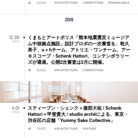
SHARE
ARCHITECTURE
/
COMPETITION
/
REMARKABLE
2019
くまもとアートポリス「熊本地震震災ミュージア
12
.
30
MON
ム中核拠点施設」設計プロポの一次審査を、乾久
美子、o＋hチーム、アトリエ・ワンチーム、アー
キスコープ・Schenk Hattori、コンテンポラリー
ズが通過。公開2次審査は2月に開催。
SHARE
ARCHITECTURE
/
COMPETITION
スティーブン・シェンク＋服部大祐 / Schenk
4
.
01
MON
Hattori＋甲斐貴大 / studio archēによる、東京・
渋谷区の店舗「Yummy Sake Collective」
SHARE
ARCHITECTURE
/
FEATURE