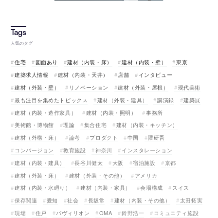
人気のタグ
住宅
図面あり
建材（内装・床）
建材（内装・壁）
東京
建築求人情報
建材（内装・天井）
店舗
インタビュー
建材（外装・壁）
リノベーション
建材（外装・屋根）
現代美術
最も注目を集めたトピックス
建材（外装・建具）
講演録
建築展
建材（内装・造作家具）
建材（内装・照明）
事務所
美術館・博物館
理論
集合住宅
建材（内装・キッチン）
建材（外構・床）
論考
プロダクト
中国
隈研吾
コンバージョン
教育施設
神奈川
インスタレーション
建材（内装・建具）
長谷川健太
大阪
宿泊施設
京都
建材（外装・床）
建材（外装・その他）
アメリカ
建材（内装・水廻り）
建材（内装・家具）
会場構成
スイス
保存関連
愛知
社会
長坂常
建材（内装・その他）
太田拓実
現場
住戸
パヴィリオン
OMA
鈴野浩一
コミュニティ施設