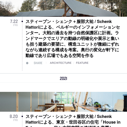
スティーブン・シェンク＋服部大祐 / Schenk
7
.
22
FRI
Hattoriによる、ベルギーのインフォメーションセ
ンター。大戦の過去を持つ自然保護区に計画。ラ
ンドマークでエリアの動線の明確化や展示と集い
も担う建築の要望に、構造ユニットが微細にずれ
ながら連続する構成を考案。奥行の変化が軒下に
動線であり広場でもある空間を作る
SHARE
ARCHITECTURE
/
FEATURE
2021
スティーブン・シェンク＋服部大祐 / Schenk
8
.
20
FRI
Hattoriによる、東京・世田谷区の住宅「House in