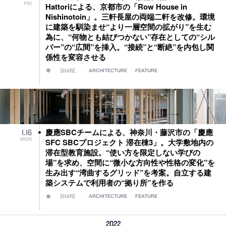
FRI
Hattoriによる、京都市の「Row House in
Nishinotoin」。三軒長屋の両端二軒を改修。環境
に建築を馴染ませ“より一層空間の拡がり”を生む
為に、“何物とも結びつかない”存在としての“シル
バー”の“広間”を挿入。“接続”と“断絶”を内包し関
係性を変容させる
SHARE
ARCHITECTURE
/
FEATURE
慶應SBCチームによる、神奈川・藤沢市の「慶應
1
.
16
MON
SFC SBCプロジェクト 滞在棟3」。大学敷地内の
滞在型教育施設。“使い方を限定しない学びの
場”を求め、空間に“微小な方向性や性格の変化”を
生み出す“湾曲するグリッド”を考案。自立する建
築システムで利用者の“拠り所”を作る
SHARE
ARCHITECTURE
/
FEATURE
2022