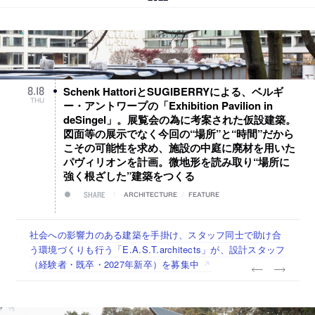
Schenk HattoriとSUGIBERRYによる、ベルギ
8
.
18
THU
ー・アントワープの「Exhibition Pavilion in
deSingel」。展覧会の為に考案された仮設建築。
図面等の展示でなく今回の“場所”と“時間”だから
こその可能性を求め、施設の中庭に廃材を用いた
パヴィリオンを計画。微地形を読み取り“場所に
強く根ざした”建築をつくる
SHARE
ARCHITECTURE
/
FEATURE
佐々木慧が主宰する「axonometric株式会社」が、設計スタ
古民家を軸に全国で“価値循環の仕組み”を作り、リモートワ
リノベる株式会社が、設計パートナー (業務委託) を募集中
社会への影響力のある建築を手掛け、スタッフ同士で助け合
代官山を拠点に活動する「梅澤竜也 / ALA INC.」が、設計ス
ッフ（経験者・既卒・2027年新卒）を募集中
ーク主体の働き方を実践する「株式会社つぎと」が、設計ス
う環境づくりも行う「E.A.S.T.architects」が、設計スタッフ
タッフ・アルバイト・事務職を募集中
タッフ（経験者・既卒）を募集中
（経験者・既卒・2027年新卒）を募集中