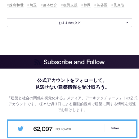
妹島和世
埼玉
藤本壮介
復興支援
静岡
渋谷区
禿真哉
おすすめのタグ
Subscribe and Follow
公式アカウントをフォローして、
見逃せない建築情報を受け取ろう。
「建築と社会の関係を視覚化する」メディア、アーキテクチャーフォトの公式
アカウントです。
様々な切り口による複眼的視点で建築に関する情報を最速
でお届けします。
62,097
Follow