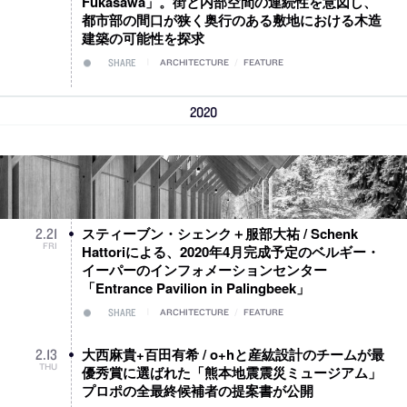
Fukasawa」。街と内部空間の連続性を意図し、
都市部の間口が狭く奥行のある敷地における木造
建築の可能性を探求
SHARE
ARCHITECTURE
/
FEATURE
2020
スティーブン・シェンク＋服部大祐 / Schenk
2
.
21
FRI
Hattoriによる、2020年4月完成予定のベルギー・
イーパーのインフォメーションセンター
「Entrance Pavilion in Palingbeek」
SHARE
ARCHITECTURE
/
FEATURE
大西麻貴+百田有希 / o+hと産紘設計のチームが最
2
.
13
THU
優秀賞に選ばれた「熊本地震震災ミュージアム」
プロポの全最終候補者の提案書が公開