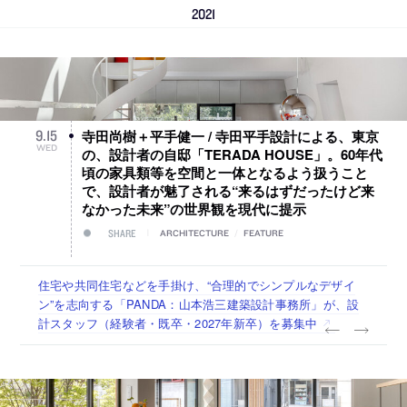
2021
寺田尚樹＋平手健一 / 寺田平手設計による、東京
9
.
15
WED
の、設計者の自邸「TERADA HOUSE」。60年代
頃の家具類等を空間と一体となるよう扱うこと
で、設計者が魅了される“来るはずだったけど来
なかった未来”の世界観を現代に提示
SHARE
ARCHITECTURE
/
FEATURE
古民家を軸に全国で“価値循環の仕組み”を作り、リモートワ
リノベる株式会社が、設計パートナー (業務委託) を募集中
社会への影響力のある建築を手掛け、スタッフ同士で助け合
代官山を拠点に活動する「梅澤竜也 / ALA INC.」が、設計ス
住宅や共同住宅などを手掛け、“合理的でシンプルなデザイ
ーク主体の働き方を実践する「株式会社つぎと」が、設計ス
う環境づくりも行う「E.A.S.T.architects」が、設計スタッフ
タッフ・アルバイト・事務職を募集中
ン”を志向する「PANDA：山本浩三建築設計事務所」が、設
タッフ（経験者・既卒）を募集中
（経験者・既卒・2027年新卒）を募集中
計スタッフ（経験者・既卒・2027年新卒）を募集中