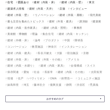
住宅
図面あり
建材（内装・床）
建材（内装・壁）
東京
建築求人情報
建材（内装・天井）
店舗
インタビュー
建材（外装・壁）
リノベーション
建材（外装・屋根）
現代美術
最も注目を集めたトピックス
建材（外装・建具）
講演録
建築展
建材（内装・造作家具）
建材（内装・照明）
事務所
美術館・博物館
理論
集合住宅
建材（内装・キッチン）
建材（外構・床）
論考
プロダクト
中国
隈研吾
コンバージョン
教育施設
神奈川
インスタレーション
建材（内装・建具）
長谷川健太
大阪
宿泊施設
京都
建材（外装・床）
建材（外装・その他）
アメリカ
建材（内装・水廻り）
建材（内装・家具）
会場構成
スイス
保存関連
愛知
社会
長坂常
建材（内装・その他）
太田拓実
現場
住戸
パヴィリオン
OMA
鈴野浩一
コミュニティ施設
妹島和世
埼玉
藤本壮介
復興支援
静岡
渋谷区
禿真哉
おすすめのタグ