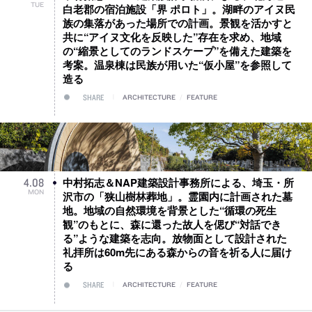
TUE
白老郡の宿泊施設「界 ポロト」。湖畔のアイヌ民
族の集落があった場所での計画。景観を活かすと
共に“アイヌ文化を反映した”存在を求め、地域
の“縮景としてのランドスケープ”を備えた建築を
考案。温泉棟は民族が用いた“仮小屋”を参照して
造る
SHARE
ARCHITECTURE
/
FEATURE
中村拓志＆NAP建築設計事務所による、埼玉・所
4
.
08
MON
沢市の「狭山樹林葬地」。霊園内に計画された墓
地。地域の自然環境を背景とした“循環の死生
観”のもとに、森に還った故人を偲び“対話でき
る”ような建築を志向。放物面として設計された
礼拝所は60m先にある森からの音を祈る人に届け
る
SHARE
ARCHITECTURE
/
FEATURE