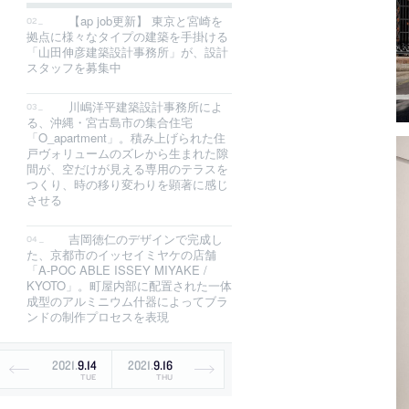
【ap job更新】 東京と宮崎を
拠点に様々なタイプの建築を手掛ける
「山田伸彦建築設計事務所」が、設計
スタッフを募集中
川嶋洋平建築設計事務所によ
る、沖縄・宮古島市の集合住宅
「O_apartment」。積み上げられた住
戸ヴォリュームのズレから生まれた隙
間が、空だけが見える専用のテラスを
つくり、時の移り変わりを顕著に感じ
させる
吉岡徳仁のデザインで完成し
た、京都市のイッセイミヤケの店舗
「A-POC ABLE ISSEY MIYAKE /
KYOTO」。町屋内部に配置された一体
成型のアルミニウム什器によってブラ
ンドの制作プロセスを表現
2021
.
9
.
14
2021
.
9
.
16
TUE
THU