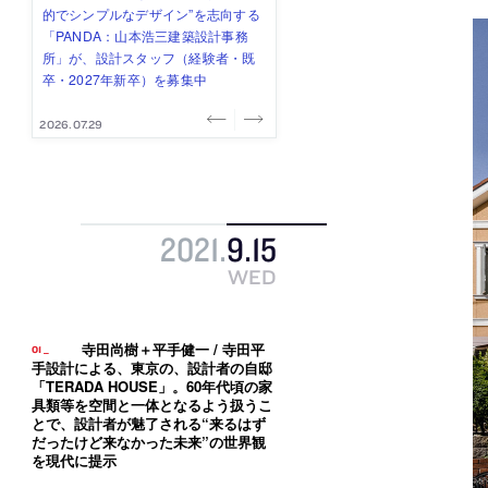
み”を作り、リモートワーク主体の働
ー (業務委託) を募集中
け、スタッフ同士で助け合う環境づ
ALA INC.」が、設計スタッフ・アル
的でシンプルなデザイン”を志向する
き方を実践する「株式会社つぎと」
くりも行う「E.A.S.T.architects」
バイト・事務職を募集中
「PANDA：山本浩三建築設計事務
が、設計スタッフ（経験者・既卒）
が、設計スタッフ（経験者・既卒・
所」が、設計スタッフ（経験者・既
を募集中
2027年新卒）を募集中
卒・2027年新卒）を募集中
2026.08.03
2026.08.03
2026.07.31
2026.07.30
2026.07.29
2021
.
9
.
15
WED
寺田尚樹＋平手健一 / 寺田平
手設計による、東京の、設計者の自邸
「TERADA HOUSE」。60年代頃の家
具類等を空間と一体となるよう扱うこ
とで、設計者が魅了される“来るはず
だったけど来なかった未来”の世界観
を現代に提示