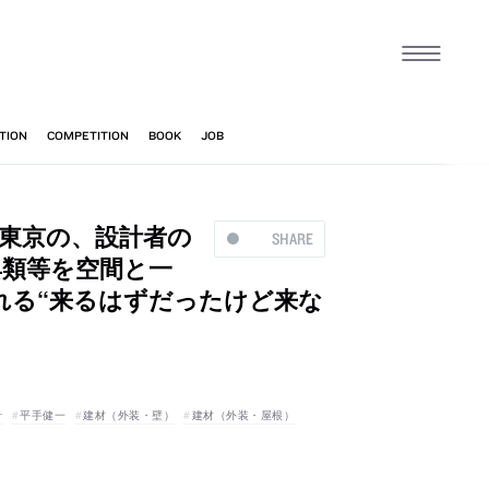
、東京の、設計者の
SHARE
家具類等を空間と一
れる“来るはずだったけど来な
計
平手健一
建材（外装・壁）
建材（外装・屋根）