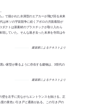
る。
ム』で描かれた水滴型のエアカーが飛び回る未来
0年代は米ソの宇宙競争に続くアポロの月面着陸が
ロダクトは新素材のプラスチックが取り入れら
体現していた。そんな過ぎ去った未来を寺田は今
建築家によるテキストより
黒い家型が乗るように存在する建物は、3世代の
建築家によるテキストより
の壁を左手に見ながらエントランスを抜ける。正
角度の黄色い引き戸と通路がある。この引き戸の