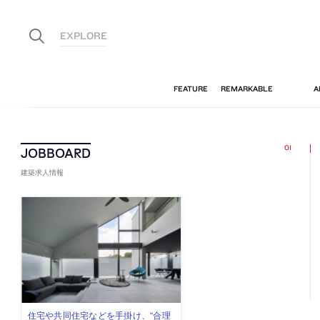
建築求人情報
古民家を軸に全国で“価値循環の仕組
リノベる株式会社が、設計パートナ
社会への影響力のある建築を手掛
代官山を拠点に活動する「梅澤竜也 /
住宅や共同住宅などを手掛け、“合理