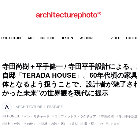
寺田尚樹＋平手健一 / 寺田平手設計による
自邸「TERADA HOUSE」。60年代頃の
体となるよう扱うことで、設計者が魅了さ
かった未来”の世界観を現代に提示
ARCHITECTURE
|
FEATURE
J HOMES
ベン・リチャード
ロウファットストラクチュア
寺田尚樹
寺田平手設
建材（外装・その他）
建材（内装・床）
建材（内装・壁）
住宅
東京