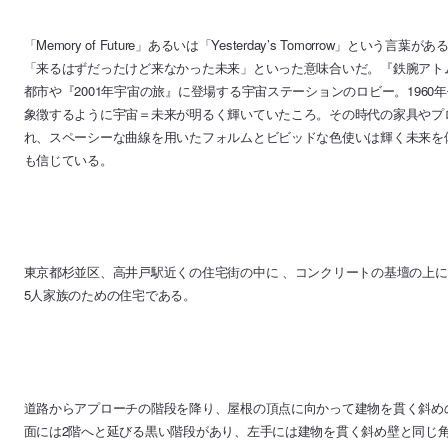
「Memory of Future」あるいは「Yesterday’s Tomorrow」という言葉があ
「来るはずだったけど来なかった未来」といった意味合いだ。『鉄腕アト
都市や『2001年宇宙の旅』に登場する宇宙ステーションのロビー。196
象徴するように宇宙＝未来が明るく輝いていたころ。その時代の家具やプ
れ、スペーシーな曲線を用いたフォルムとビビッドな色使いは輝く未来を
も信じている。
東京都杉並区、高井戸駅近くの住宅街の中に 、コンクリートの基壇の上に
5人家族のための住宅である。
道路からアプローチの階段を降り、屋根の頂点に向かって建物を貫く斜め
面には2階へと延びる黒い階段があり、左手には建物を貫く斜め壁と同じ