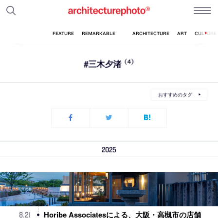
#三木夕渚
(4)
おすすめのタグ
2025
Horibe Associatesによる、大阪・高槻市の店舗
8
.
21