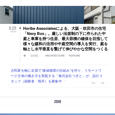
Horibe Associatesによる、大阪・吹田市の住宅
5
.
23
MON
「Navy Box」。厳しい法規制の下に作られた中
庭と車庫を持つ住居、最大容積の確保を目指して
様々な緩和の活用や中庭空間の導入を実行、庭を
軸とし水平垂直を繋げて伸びやかな空間をつくる
SHARE
ARCHITECTURE
/
FEATURE
佐々木慧が主宰する「axonometric株式会社」が、設計スタ
古民家を軸に全国で“価値循環の仕組み”を作り、リモートワ
リノベる株式会社が、設計パートナー (業務委託) を募集中
社会への影響力のある建築を手掛け、スタッフ同士で助け合
代官山を拠点に活動する「梅澤竜也 / ALA INC.」が、設計ス
ッフ（経験者・既卒・2027年新卒）を募集中
ーク主体の働き方を実践する「株式会社つぎと」が、設計ス
う環境づくりも行う「E.A.S.T.architects」が、設計スタッフ
タッフ・アルバイト・事務職を募集中
タッフ（経験者・既卒）を募集中
（経験者・既卒・2027年新卒）を募集中
2018