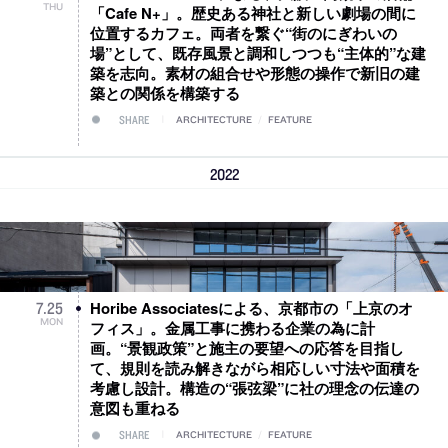
THU
「Cafe N+」。歴史ある神社と新しい劇場の間に
位置するカフェ。両者を繋ぐ“街のにぎわいの
場”として、既存風景と調和しつつも“主体的”な建
築を志向。素材の組合せや形態の操作で新旧の建
築との関係を構築する
SHARE
ARCHITECTURE
/
FEATURE
2022
Horibe Associatesによる、京都市の「上京のオ
7
.
25
MON
フィス」。金属工事に携わる企業の為に計
画。“景観政策”と施主の要望への応答を目指し
て、規則を読み解きながら相応しい寸法や面積を
考慮し設計。構造の“張弦梁”に社の理念の伝達の
意図も重ねる
SHARE
ARCHITECTURE
/
FEATURE