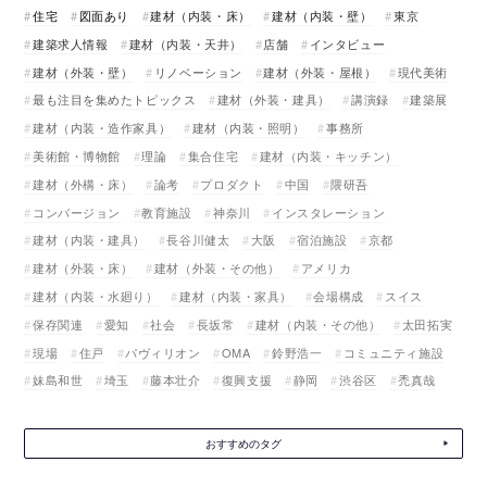
住宅
図面あり
建材（内装・床）
建材（内装・壁）
東京
建築求人情報
建材（内装・天井）
店舗
インタビュー
建材（外装・壁）
リノベーション
建材（外装・屋根）
現代美術
最も注目を集めたトピックス
建材（外装・建具）
講演録
建築展
建材（内装・造作家具）
建材（内装・照明）
事務所
美術館・博物館
理論
集合住宅
建材（内装・キッチン）
建材（外構・床）
論考
プロダクト
中国
隈研吾
コンバージョン
教育施設
神奈川
インスタレーション
建材（内装・建具）
長谷川健太
大阪
宿泊施設
京都
建材（外装・床）
建材（外装・その他）
アメリカ
建材（内装・水廻り）
建材（内装・家具）
会場構成
スイス
保存関連
愛知
社会
長坂常
建材（内装・その他）
太田拓実
現場
住戸
パヴィリオン
OMA
鈴野浩一
コミュニティ施設
妹島和世
埼玉
藤本壮介
復興支援
静岡
渋谷区
禿真哉
おすすめのタグ