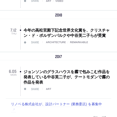
SHARE
ART
/
VIDEO
2018
今年の高松宮殿下記念世界文化賞を、クリスチャ
7
.
12
THU
ン・ド・ポルザンパルクや中谷芙二子らが受賞
SHARE
ARCHITECTURE
/
REMARKABLE
2017
ジョンソンのグラスハウスを霧で包みこむ作品を
6
.
05
MON
発表している中谷芙二子が、テートモダンで霧の
作品を発表
SHARE
ART
佐々木慧が主宰する「axonometric株式会社」が、設計スタ
古民家を軸に全国で“価値循環の仕組み”を作り、リモートワ
リノベる株式会社が、設計パートナー (業務委託) を募集中
社会への影響力のある建築を手掛け、スタッフ同士で助け合
代官山を拠点に活動する「梅澤竜也 / ALA INC.」が、設計ス
ッフ（経験者・既卒・2027年新卒）を募集中
ーク主体の働き方を実践する「株式会社つぎと」が、設計ス
う環境づくりも行う「E.A.S.T.architects」が、設計スタッフ
タッフ・アルバイト・事務職を募集中
タッフ（経験者・既卒）を募集中
（経験者・既卒・2027年新卒）を募集中