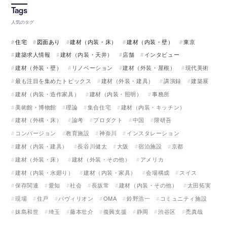
人気のタグ
住宅
図面あり
建材（内装・床）
建材（内装・壁）
東京
建築求人情報
建材（内装・天井）
店舗
インタビュー
建材（外装・壁）
リノベーション
建材（外装・屋根）
現代美術
最も注目を集めたトピックス
建材（外装・建具）
講演録
建築展
建材（内装・造作家具）
建材（内装・照明）
事務所
美術館・博物館
理論
集合住宅
建材（内装・キッチン）
建材（外構・床）
論考
プロダクト
中国
隈研吾
コンバージョン
教育施設
神奈川
インスタレーション
建材（内装・建具）
長谷川健太
大阪
宿泊施設
京都
建材（外装・床）
建材（外装・その他）
アメリカ
建材（内装・水廻り）
建材（内装・家具）
会場構成
スイス
保存関連
愛知
社会
長坂常
建材（内装・その他）
太田拓実
現場
住戸
パヴィリオン
OMA
鈴野浩一
コミュニティ施設
妹島和世
埼玉
藤本壮介
復興支援
静岡
渋谷区
禿真哉