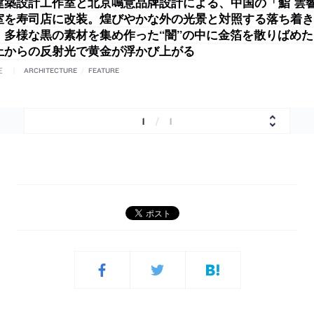
建築設計工作室と北京鳴意品牌設計による、中国の「鮨 雲
室を寿司店に改装。煌びやかな外の光景と対照する落ち着き
、多様な黒の素材を集め作った“闇”の中に金箔を散りばめ
上からの反射光で黄金が浮かび上がる
E
ARCHITECTURE
/
FEATURE
1
/
1