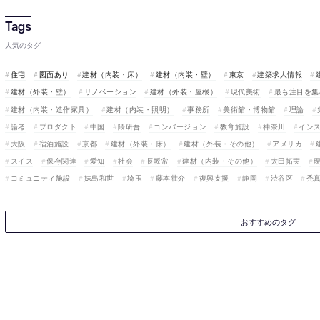
人気のタグ
住宅
図面あり
建材（内装・床）
建材（内装・壁）
東京
建築求人情報
建材（外装・壁）
リノベーション
建材（外装・屋根）
現代美術
最も注目を集
建材（内装・造作家具）
建材（内装・照明）
事務所
美術館・博物館
理論
論考
プロダクト
中国
隈研吾
コンバージョン
教育施設
神奈川
イン
大阪
宿泊施設
京都
建材（外装・床）
建材（外装・その他）
アメリカ
スイス
保存関連
愛知
社会
長坂常
建材（内装・その他）
太田拓実
コミュニティ施設
妹島和世
埼玉
藤本壮介
復興支援
静岡
渋谷区
禿
おすすめのタグ