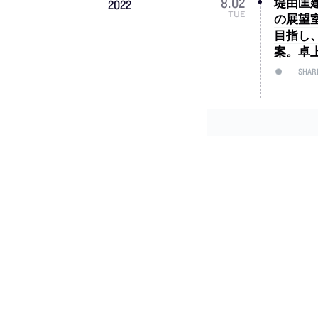
堤由匡
8
.
02
2022
TUE
の展望
目指し
案。卓
SHAR