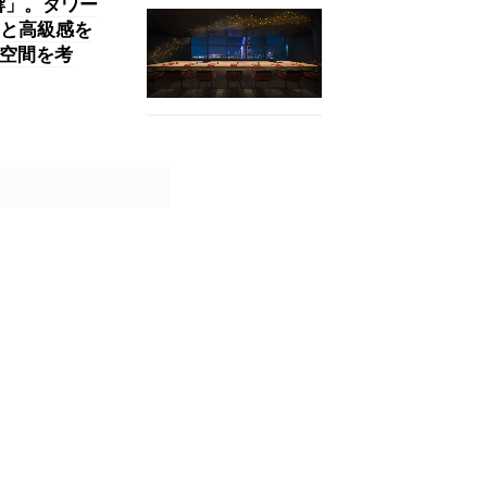
響」。タワー
と高級感を
た空間を考