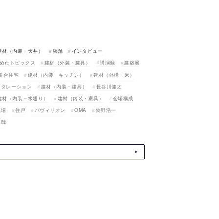
建材（内装・天井）
店舗
インタビュー
めたトピックス
建材（外装・建具）
講演録
建築展
集合住宅
建材（内装・キッチン）
建材（外構・床）
スタレーション
建材（内装・建具）
長谷川健太
建材（内装・水廻り）
建材（内装・家具）
会場構成
現場
住戸
パヴィリオン
OMA
鈴野浩一
真哉