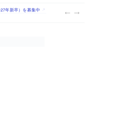
027年新卒）を募集中
践する「株式会社つぎと」が、
.architects」が、設計
・事務職を募集中