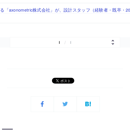
「axonometric株式会社」が、設計スタッフ（経験者・既卒・2
で“価値循環の仕組み”を作り、リモートワーク主体の働き方を実
が、設計パートナー (業務委託) を募集中
る建築を手掛け、スタッフ同士で助け合う環境づくりも行う「E.A.S.T
する「梅澤竜也 / ALA INC.」が、設計スタッフ・アルバイト
経験者・既卒）を募集中
・既卒・2027年新卒）を募集中
1
/
1