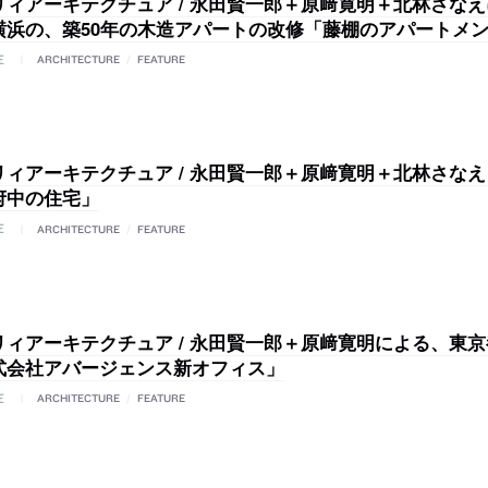
リィアーキテクチュア / 永田賢一郎＋原﨑寛明＋北林さな
横浜の、築50年の木造アパートの改修「藤棚のアパートメ
E
ARCHITECTURE
/
FEATURE
リィアーキテクチュア / 永田賢一郎＋原﨑寛明＋北林さなえ
府中の住宅」
E
ARCHITECTURE
/
FEATURE
リィアーキテクチュア / 永田賢一郎＋原﨑寛明による、東
式会社アバージェンス新オフィス」
E
ARCHITECTURE
/
FEATURE