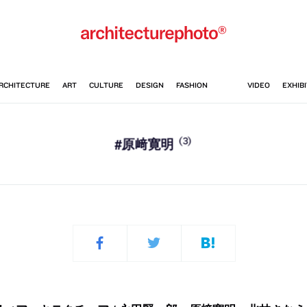
(3)
#原﨑寛明