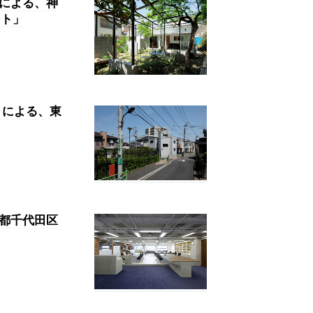
えによる、神
ント」
 による、東
京都千代田区