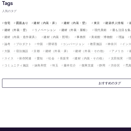
人気のタグ
住宅
図面あり
建材（内装・床）
建材（内装・壁）
東京
建築求人情報
建材（外装・壁）
リノベーション
建材（外装・屋根）
現代美術
最も注目を集
建材（内装・造作家具）
建材（内装・照明）
事務所
美術館・博物館
理論
論考
プロダクト
中国
隈研吾
コンバージョン
教育施設
神奈川
イン
大阪
宿泊施設
京都
建材（外装・床）
建材（外装・その他）
アメリカ
スイス
保存関連
愛知
社会
長坂常
建材（内装・その他）
太田拓実
コミュニティ施設
妹島和世
埼玉
藤本壮介
復興支援
静岡
渋谷区
禿
おすすめのタグ