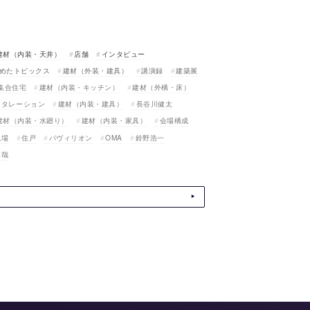
建材（内装・天井）
店舗
インタビュー
めたトピックス
建材（外装・建具）
講演録
建築展
集合住宅
建材（内装・キッチン）
建材（外構・床）
スタレーション
建材（内装・建具）
長谷川健太
建材（内装・水廻り）
建材（内装・家具）
会場構成
現場
住戸
パヴィリオン
OMA
鈴野浩一
真哉