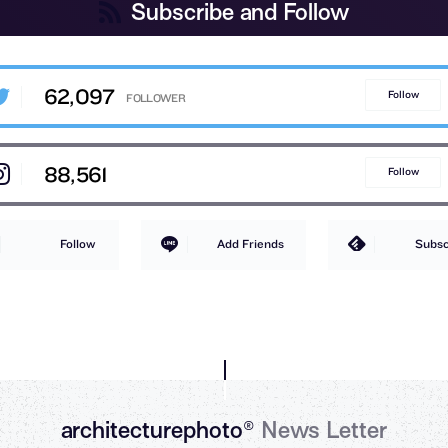
Subscribe and Follow
62,097
Follow
88,561
Follow
Follow
Add Friends
Subsc
architecturephoto®
News Letter