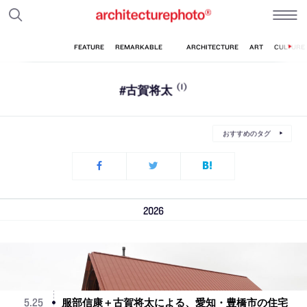
#古賀将太
(1)
おすすめのタグ
2026
服部信康＋古賀将太による、愛知・豊橋市の住宅
5
.
25