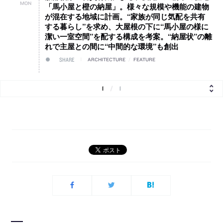
MON
「馬小屋と橙の納屋」。様々な規模や機能の建物
が混在する地域に計画。“家族が同じ気配を共有
する暮らし”を求め、大屋根の下に“馬小屋の様に
潔い一室空間”を配する構成を考案。“納屋状”の離
れで主屋との間に“中間的な環境”も創出
SHARE
ARCHITECTURE
/
FEATURE
1
/
1