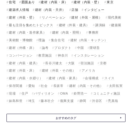
住宅
図面あり
建材（内装・床）
建材（内装・壁）
東京
建築求人情報
建材（内装・天井）
店舗
インタビュー
建材（外装・壁）
リノベーション
建材（外装・屋根）
現代美術
最も注目を集めたトピックス
建材（外装・建具）
講演録
建築展
建材（内装・造作家具）
建材（内装・照明）
事務所
美術館・博物館
理論
集合住宅
建材（内装・キッチン）
建材（外構・床）
論考
プロダクト
中国
隈研吾
コンバージョン
教育施設
神奈川
インスタレーション
建材（内装・建具）
長谷川健太
大阪
宿泊施設
京都
建材（外装・床）
建材（外装・その他）
アメリカ
建材（内装・水廻り）
建材（内装・家具）
会場構成
スイス
保存関連
愛知
社会
長坂常
建材（内装・その他）
太田拓実
現場
住戸
パヴィリオン
OMA
鈴野浩一
コミュニティ施設
妹島和世
埼玉
藤本壮介
復興支援
静岡
渋谷区
禿真哉
おすすめのタグ