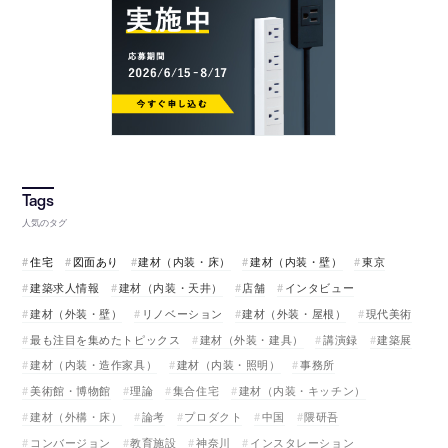
人気のタグ
住宅
図面あり
建材（内装・床）
建材（内装・壁）
東京
建築求人情報
建材（内装・天井）
店舗
インタビュー
建材（外装・壁）
リノベーション
建材（外装・屋根）
現代美術
最も注目を集めたトピックス
建材（外装・建具）
講演録
建築展
建材（内装・造作家具）
建材（内装・照明）
事務所
美術館・博物館
理論
集合住宅
建材（内装・キッチン）
建材（外構・床）
論考
プロダクト
中国
隈研吾
コンバージョン
教育施設
神奈川
インスタレーション