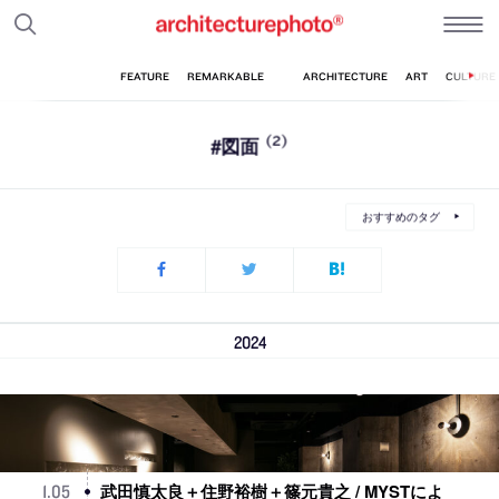
#図面
(2)
おすすめのタグ
2024
武田慎太良＋住野裕樹＋篠元貴之 / MYSTによ
1
.
05