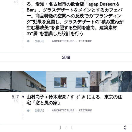
FRI
る、愛知・名古屋市の飲食店「agap.Dessert＆
Bar」。グラスデザートをメインとするカフェバ
ー。商品特徴の空間への反映での“ブランディン
グ”効果を意図し、グラスデザートの“積み重ねが
生む構成美”を参照する空間を志向。建築素材
の“層”を意識した設計を行う
SHARE
ARCHITECTURE
/
FEATURE
2019
山村尚子＋鈴木宏亮 / す ず き による、東京の住
5
.
17
FRI
宅「窓と風の家」
SHARE
ARCHITECTURE
/
FEATURE
1
/
1