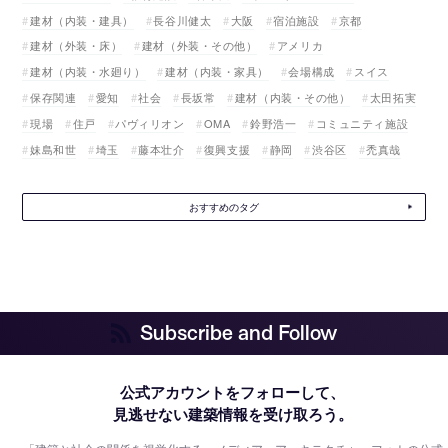
建材（内装・建具）
長谷川健太
大阪
宿泊施設
京都
建材（外装・床）
建材（外装・その他）
アメリカ
建材（内装・水廻り）
建材（内装・家具）
会場構成
スイス
保存関連
愛知
社会
長坂常
建材（内装・その他）
太田拓実
現場
住戸
パヴィリオン
OMA
鈴野浩一
コミュニティ施設
妹島和世
埼玉
藤本壮介
復興支援
静岡
渋谷区
禿真哉
おすすめのタグ
Subscribe and Follow
公式アカウントをフォローして、
見逃せない建築情報を受け取ろう。