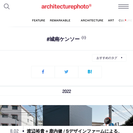
#城南ケンソー
(1)
おすすめのタグ
2022
渡辺裕貴＋鹿内健 / Sデザインファームによる、
8
.
02