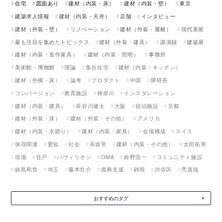
住宅
図面あり
建材（内装・床）
建材（内装・壁）
東京
建築求人情報
建材（内装・天井）
店舗
インタビュー
建材（外装・壁）
リノベーション
建材（外装・屋根）
現代美術
最も注目を集めたトピックス
建材（外装・建具）
講演録
建築展
建材（内装・造作家具）
建材（内装・照明）
事務所
美術館・博物館
理論
集合住宅
建材（内装・キッチン）
建材（外構・床）
論考
プロダクト
中国
隈研吾
コンバージョン
教育施設
神奈川
インスタレーション
建材（内装・建具）
長谷川健太
大阪
宿泊施設
京都
建材（外装・床）
建材（外装・その他）
アメリカ
建材（内装・水廻り）
建材（内装・家具）
会場構成
スイス
保存関連
愛知
社会
長坂常
建材（内装・その他）
太田拓実
現場
住戸
パヴィリオン
OMA
鈴野浩一
コミュニティ施設
妹島和世
埼玉
藤本壮介
復興支援
静岡
渋谷区
禿真哉
おすすめのタグ