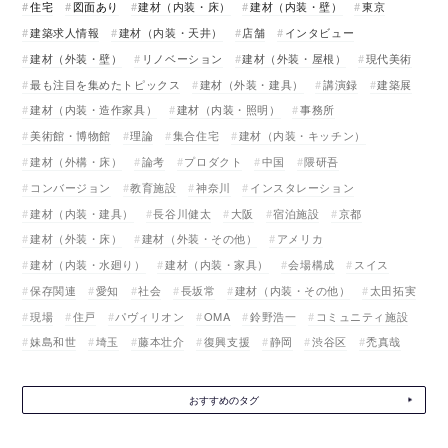
住宅
図面あり
建材（内装・床）
建材（内装・壁）
東京
建築求人情報
建材（内装・天井）
店舗
インタビュー
建材（外装・壁）
リノベーション
建材（外装・屋根）
現代美術
最も注目を集めたトピックス
建材（外装・建具）
講演録
建築展
建材（内装・造作家具）
建材（内装・照明）
事務所
美術館・博物館
理論
集合住宅
建材（内装・キッチン）
建材（外構・床）
論考
プロダクト
中国
隈研吾
コンバージョン
教育施設
神奈川
インスタレーション
建材（内装・建具）
長谷川健太
大阪
宿泊施設
京都
建材（外装・床）
建材（外装・その他）
アメリカ
建材（内装・水廻り）
建材（内装・家具）
会場構成
スイス
保存関連
愛知
社会
長坂常
建材（内装・その他）
太田拓実
現場
住戸
パヴィリオン
OMA
鈴野浩一
コミュニティ施設
妹島和世
埼玉
藤本壮介
復興支援
静岡
渋谷区
禿真哉
おすすめのタグ