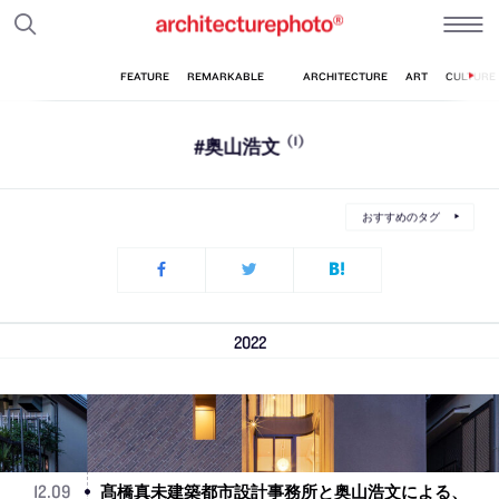
#奥山浩文
(1)
おすすめのタグ
2022
髙橋真未建築都市設計事務所と奥山浩文による、
12
.
09