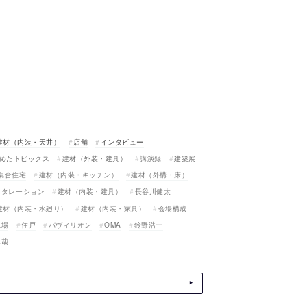
建材（内装・天井）
店舗
インタビュー
めたトピックス
建材（外装・建具）
講演録
建築展
集合住宅
建材（内装・キッチン）
建材（外構・床）
スタレーション
建材（内装・建具）
長谷川健太
建材（内装・水廻り）
建材（内装・家具）
会場構成
現場
住戸
パヴィリオン
OMA
鈴野浩一
真哉