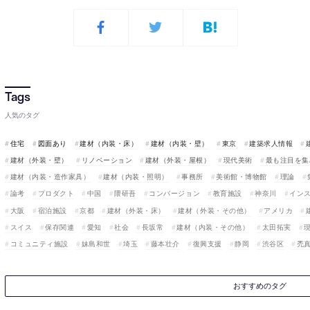
人気のタグ
住宅
図面あり
建材（内装・床）
建材（内装・壁）
東京
建築求人情報
建材（外装・壁）
リノベーション
建材（外装・屋根）
現代美術
最も注目を集
建材（内装・造作家具）
建材（内装・照明）
事務所
美術館・博物館
理論
論考
プロダクト
中国
隈研吾
コンバージョン
教育施設
神奈川
イン
大阪
宿泊施設
京都
建材（外装・床）
建材（外装・その他）
アメリカ
スイス
保存関連
愛知
社会
長坂常
建材（内装・その他）
太田拓実
コミュニティ施設
妹島和世
埼玉
藤本壮介
復興支援
静岡
渋谷区
禿
おすすめのタグ