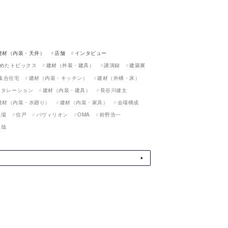
建材（内装・天井）
店舗
インタビュー
めたトピックス
建材（外装・建具）
講演録
建築展
集合住宅
建材（内装・キッチン）
建材（外構・床）
スタレーション
建材（内装・建具）
長谷川健太
建材（内装・水廻り）
建材（内装・家具）
会場構成
現場
住戸
パヴィリオン
OMA
鈴野浩一
真哉