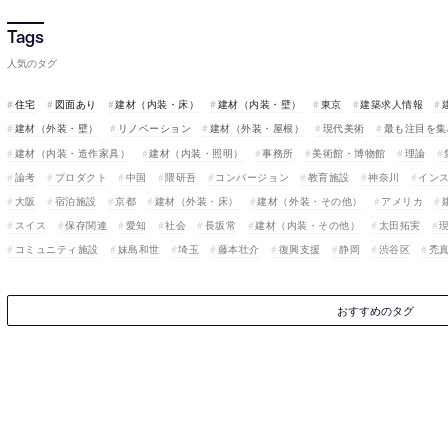
人気のタグ
住宅
図面あり
建材（内装・床）
建材（内装・壁）
東京
建築求人情報
建材（外装・壁）
リノベーション
建材（外装・屋根）
現代美術
最も注目を集
建材（内装・造作家具）
建材（内装・照明）
事務所
美術館・博物館
理論
論考
プロダクト
中国
隈研吾
コンバージョン
教育施設
神奈川
イン
大阪
宿泊施設
京都
建材（外装・床）
建材（外装・その他）
アメリカ
スイス
保存関連
愛知
社会
長坂常
建材（内装・その他）
太田拓実
コミュニティ施設
妹島和世
埼玉
藤本壮介
復興支援
静岡
渋谷区
禿
おすすめのタグ