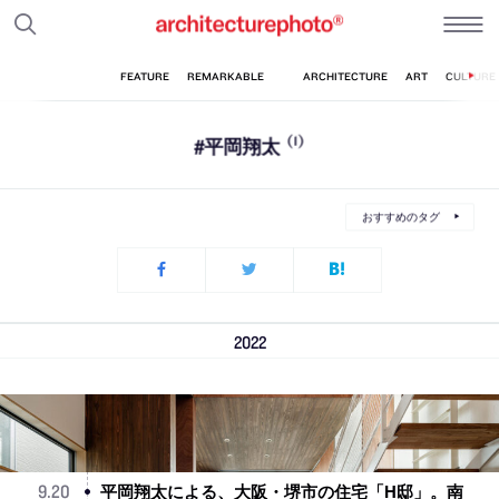
#平岡翔太
(1)
おすすめのタグ
2022
平岡翔太による、大阪・堺市の住宅「H邸」。南
9
.
20