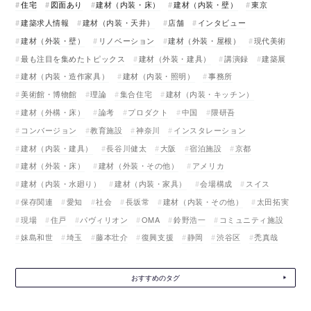
住宅
図面あり
建材（内装・床）
建材（内装・壁）
東京
建築求人情報
建材（内装・天井）
店舗
インタビュー
建材（外装・壁）
リノベーション
建材（外装・屋根）
現代美術
最も注目を集めたトピックス
建材（外装・建具）
講演録
建築展
建材（内装・造作家具）
建材（内装・照明）
事務所
美術館・博物館
理論
集合住宅
建材（内装・キッチン）
建材（外構・床）
論考
プロダクト
中国
隈研吾
コンバージョン
教育施設
神奈川
インスタレーション
建材（内装・建具）
長谷川健太
大阪
宿泊施設
京都
建材（外装・床）
建材（外装・その他）
アメリカ
建材（内装・水廻り）
建材（内装・家具）
会場構成
スイス
保存関連
愛知
社会
長坂常
建材（内装・その他）
太田拓実
現場
住戸
パヴィリオン
OMA
鈴野浩一
コミュニティ施設
妹島和世
埼玉
藤本壮介
復興支援
静岡
渋谷区
禿真哉
おすすめのタグ