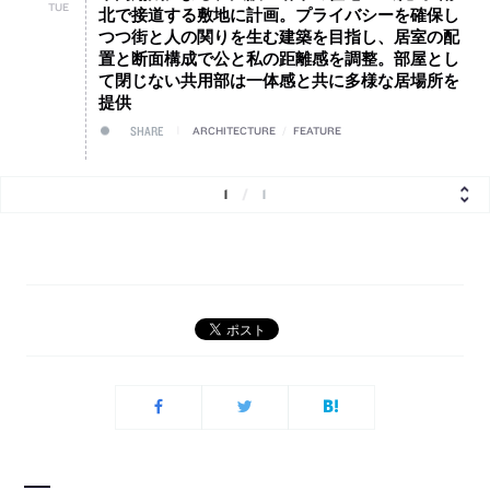
TUE
北で接道する敷地に計画。プライバシーを確保し
つつ街と人の関りを生む建築を目指し、居室の配
置と断面構成で公と私の距離感を調整。部屋とし
て閉じない共用部は一体感と共に多様な居場所を
提供
SHARE
ARCHITECTURE
/
FEATURE
1
/
1