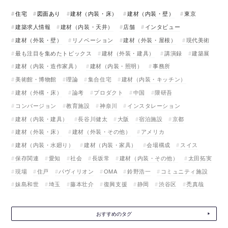
住宅
図面あり
建材（内装・床）
建材（内装・壁）
東京
建築求人情報
建材（内装・天井）
店舗
インタビュー
建材（外装・壁）
リノベーション
建材（外装・屋根）
現代美術
最も注目を集めたトピックス
建材（外装・建具）
講演録
建築展
建材（内装・造作家具）
建材（内装・照明）
事務所
美術館・博物館
理論
集合住宅
建材（内装・キッチン）
建材（外構・床）
論考
プロダクト
中国
隈研吾
コンバージョン
教育施設
神奈川
インスタレーション
建材（内装・建具）
長谷川健太
大阪
宿泊施設
京都
建材（外装・床）
建材（外装・その他）
アメリカ
建材（内装・水廻り）
建材（内装・家具）
会場構成
スイス
保存関連
愛知
社会
長坂常
建材（内装・その他）
太田拓実
現場
住戸
パヴィリオン
OMA
鈴野浩一
コミュニティ施設
妹島和世
埼玉
藤本壮介
復興支援
静岡
渋谷区
禿真哉
おすすめのタグ