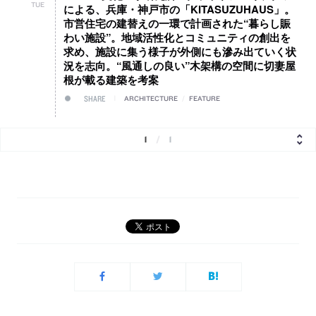
TUE
による、兵庫・神戸市の「KITASUZUHAUS」。
市営住宅の建替えの一環で計画された“暮らし賑
わい施設”。地域活性化とコミュニティの創出を
求め、施設に集う様子が外側にも滲み出ていく状
況を志向。“風通しの良い”木架構の空間に切妻屋
根が載る建築を考案
SHARE
ARCHITECTURE
/
FEATURE
1
/
1