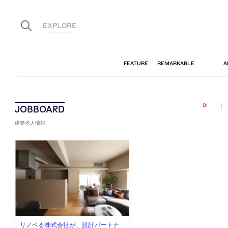
建築求人情報
古民家を軸に全国で“価値循環の仕組
リノベる株式会社が、設計パートナ
社会への影響力のある建築を手掛
代官山を拠点に活動する「梅澤竜也 /
住宅や共同住宅などを手掛け、“合理