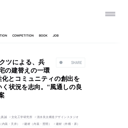
テクツによる、兵
SHARE
営住宅の建替えの一環
性化とコミュニティの創出を
く状況を志向。“風通しの良
案
上真誠
文化工学研究所
清水良太構造デザインスタジオ
（内装・天井）
建材（内装・照明）
建材（外構・床）