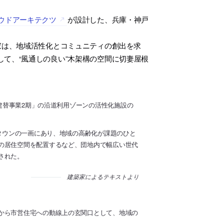
ラウドアーキテクツ
が設計した、兵庫・神戸
家は、地域活性化とコミュニティの創出を求
て、“風通しの良い”木架構の空間に切妻屋根
。
宅建替事業2期」の沿道利用ゾーンの活性化施設の
ータウンの一画にあり、地域の高齢化が課題のひと
の居住空間を配置するなど、団地内で幅広い世代
された。
建築家によるテキストより
から市営住宅への動線上の玄関口として、地域の