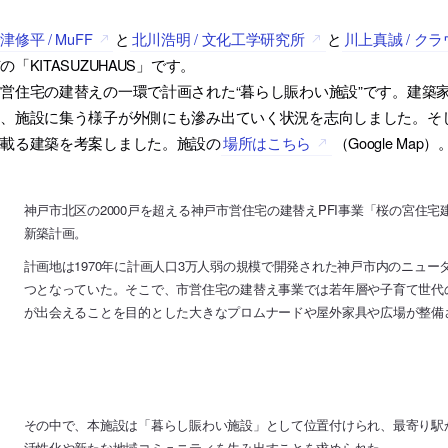
津修平 / MuFF
と
北川浩明 / 文化工学研究所
と
川上真誠 / ク
の「KITASUZUHAUS」です。
営住宅の建替えの一環で計画された“暮らし賑わい施設”です。建築
、施設に集う様子が外側にも滲み出ていく状況を志向しました。そし
が載る建築を考案しました。施設の
場所はこちら
（Google Map）
神戸市北区の2000戸を超える神戸市営住宅の建替えPFI事業「桜の宮住
新築計画。
計画地は1970年に計画人口3万人弱の規模で開発された神戸市内のニュ
つとなっていた。そこで、市営住宅の建替え事業では若年層や子育て世代
が出会えることを目的とした大きなプロムナードや屋外家具や広場が整備
その中で、本施設は「暮らし賑わい施設」として位置付けられ、最寄り駅
活性化や新たな地域コミュニティを生み出すことを求められた。