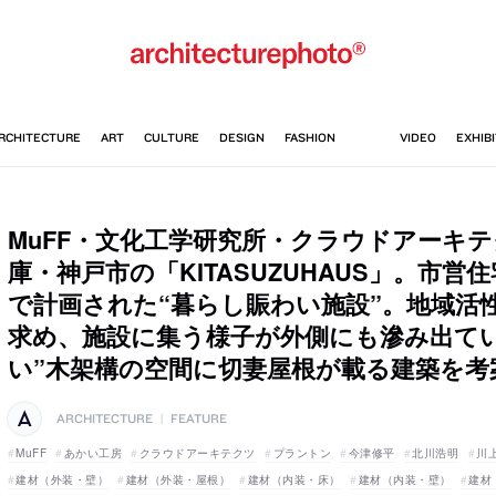
MuFF・文化工学研究所・クラウドアーキ
庫・神戸市の「KITASUZUHAUS」。市
で計画された“暮らし賑わい施設”。地域活
求め、施設に集う様子が外側にも滲み出てい
い”木架構の空間に切妻屋根が載る建築を考
ARCHITECTURE
|
FEATURE
MuFF
あかい工房
クラウドアーキテクツ
プラントン
今津修平
北川浩明
川
建材（外装・壁）
建材（外装・屋根）
建材（内装・床）
建材（内装・壁）
建材