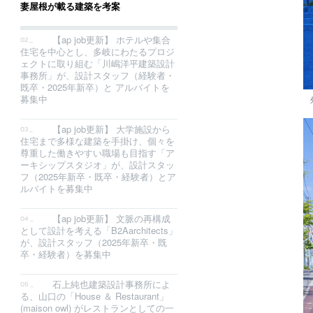
妻屋根が載る建築を考案
【ap job更新】 ホテルや集合
住宅を中心とし、多岐にわたるプロジ
ェクトに取り組む「川嶋洋平建築設計
事務所」が、設計スタッフ（経験者・
既卒・2025年新卒）と アルバイトを
募集中
【ap job更新】 大学施設から
住宅まで多様な建築を手掛け、個々を
尊重した働きやすい職場も目指す「ア
ーキシップスタジオ」が、設計スタッ
フ（2025年新卒・既卒・経験者）とア
ルバイトを募集中
【ap job更新】 文脈の再構成
として設計を考える「B2Aarchitects」
が、設計スタッフ（2025年新卒・既
卒・経験者）を募集中
石上純也建築設計事務所によ
る、山口の「House ＆ Restaurant」
(maison owl) がレストランとしての一