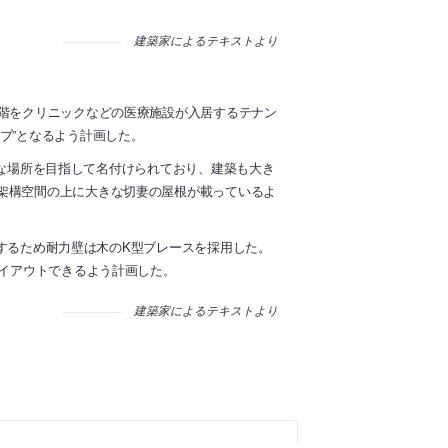
建築家によるテキストより
2階をクリニックなどの医療施設が入居するテナン
ブ”となるよう計画した。
ような場所を目指して名付けられており、建築も大き
架構空間の上に大きな切妻の屋根が載っているよ
担保するため耐力壁は木のK型ブレースを採用した。
レイアウトできるよう計画した。
建築家によるテキストより