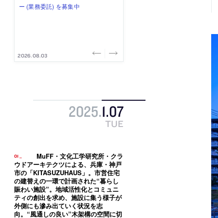
み”を作り、リモートワーク主体の働
ー (業務委託) を募集中
け、スタッフ同士で助け合う環境づ
ALA INC.」が、設計スタッフ・アル
的でシンプルなデザイン”を志向する
き方を実践する「株式会社つぎと」
くりも行う「E.A.S.T.architects」
バイト・事務職を募集中
「PANDA：山本浩三建築設計事務
が、設計スタッフ（経験者・既卒）
が、設計スタッフ（経験者・既卒・
所」が、設計スタッフ（経験者・既
を募集中
2027年新卒）を募集中
卒・2027年新卒）を募集中
2026.08.03
2026.08.03
2026.07.31
2026.07.30
2026.07.29
2025
.
1
.
07
TUE
MuFF・文化工学研究所・クラ
ウドアーキテクツによる、兵庫・神戸
市の「KITASUZUHAUS」。市営住宅
の建替えの一環で計画された“暮らし
賑わい施設”。地域活性化とコミュニ
ティの創出を求め、施設に集う様子が
外側にも滲み出ていく状況を志
向。“風通しの良い”木架構の空間に切