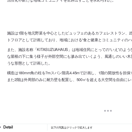
施設は1階を地元野菜を中心としたビュッフェのあるカフェレストラン、
トフロアとして計画しており、地域における“食と健康とコミュニティのハ
また、施設名称「KITASUZUAHAUS」は地域住民にとっての“いえ”の
な屋根の下に集う様子が外部空間にも滲み出ていくよう、風通しのいい木
うな形態として計画した。
構造は180mm角の柱を7mスパン階高4.45mで計画し、1階の開放性を
また2階は外周部のみに耐力壁を配置し、500㎡を超える大空間を自由に
以下の写真はクリックで拡大します