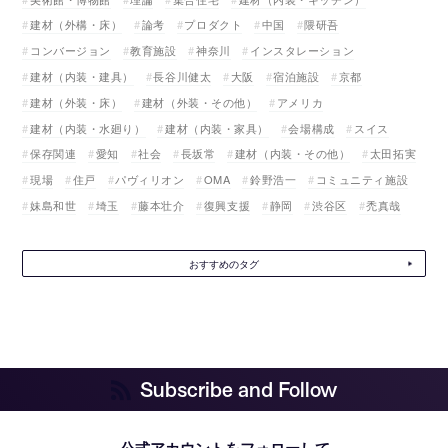
建材（外構・床）
論考
プロダクト
中国
隈研吾
コンバージョン
教育施設
神奈川
インスタレーション
建材（内装・建具）
長谷川健太
大阪
宿泊施設
京都
建材（外装・床）
建材（外装・その他）
アメリカ
建材（内装・水廻り）
建材（内装・家具）
会場構成
スイス
保存関連
愛知
社会
長坂常
建材（内装・その他）
太田拓実
現場
住戸
パヴィリオン
OMA
鈴野浩一
コミュニティ施設
妹島和世
埼玉
藤本壮介
復興支援
静岡
渋谷区
禿真哉
おすすめのタグ
Subscribe and Follow