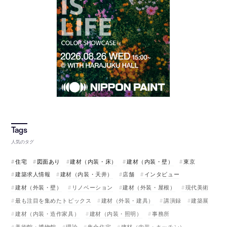
人気のタグ
住宅
図面あり
建材（内装・床）
建材（内装・壁）
東京
建築求人情報
建材（内装・天井）
店舗
インタビュー
建材（外装・壁）
リノベーション
建材（外装・屋根）
現代美術
最も注目を集めたトピックス
建材（外装・建具）
講演録
建築展
建材（内装・造作家具）
建材（内装・照明）
事務所
美術館・博物館
理論
集合住宅
建材（内装・キッチン）