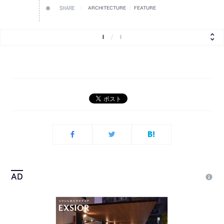
SHARE
ARCHITECTURE
/
FEATURE
1
/
1