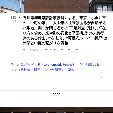
石川素樹建築設計事務所による、東京・小金井市
1
.
13
FRI
の「中町の家」。人や車の往来はあるが自然が近
い敷地。開くか閉じるかの“二項対立ではない”在
り方を求め、光や影の変化と平面構成での“奥行
きのある佇まい”を志向。“可動式ルーバー折戸”は
外部と中庭の繋がりを調整
SHARE
ARCHITECTURE
/
FEATURE
佐々木慧が主宰する「axonometric株式会社」が、設計スタ
古民家を軸に全国で“価値循環の仕組み”を作り、リモートワ
リノベる株式会社が、設計パートナー (業務委託) を募集中
社会への影響力のある建築を手掛け、スタッフ同士で助け合
代官山を拠点に活動する「梅澤竜也 / ALA INC.」が、設計ス
ッフ（経験者・既卒・2027年新卒）を募集中
ーク主体の働き方を実践する「株式会社つぎと」が、設計ス
う環境づくりも行う「E.A.S.T.architects」が、設計スタッフ
タッフ・アルバイト・事務職を募集中
タッフ（経験者・既卒）を募集中
（経験者・既卒・2027年新卒）を募集中
2020