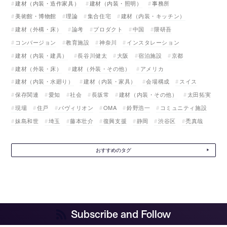
建材（内装・造作家具）
建材（内装・照明）
事務所
美術館・博物館
理論
集合住宅
建材（内装・キッチン）
建材（外構・床）
論考
プロダクト
中国
隈研吾
コンバージョン
教育施設
神奈川
インスタレーション
建材（内装・建具）
長谷川健太
大阪
宿泊施設
京都
建材（外装・床）
建材（外装・その他）
アメリカ
建材（内装・水廻り）
建材（内装・家具）
会場構成
スイス
保存関連
愛知
社会
長坂常
建材（内装・その他）
太田拓実
現場
住戸
パヴィリオン
OMA
鈴野浩一
コミュニティ施設
妹島和世
埼玉
藤本壮介
復興支援
静岡
渋谷区
禿真哉
おすすめのタグ
Subscribe and Follow