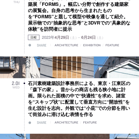
THU
築展「FORMS」。幅広い分野で創作する建築家
の展覧会。自身の思考から生まれたもの
を“FORMS”と題して模型や映像を通して紹介。
展示物での“抽象的な思考”と3DVRでの“具象的な
体験”を訪問者に提示
2023年
4月29日
–
6月24日
（土）
（土）
日程
SHARE
ARCHITECTURE
/
EXHIBITION
/
FEATURE
石川素樹建築設計事務所による、東京・江東区の
2
.
01
WED
「森下の家」。昔からの商店も残る狭小地に計
画。限られた面積の中で“快適性”を求め、諸室
を“スキップ状”に配置して垂直方向に“開放性”を
生む設計を志向。外観では“小庇”での分節を用い
て街並みに溶け込む表情を作る
SHARE
ARCHITECTURE
/
FEATURE