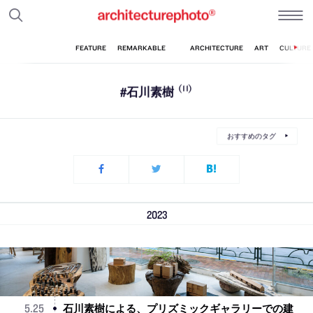
#石川素樹
(11)
おすすめのタグ
2023
石川素樹による、プリズミックギャラリーでの建
5
.
25