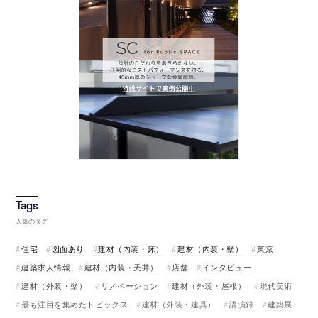
人気のタグ
住宅
図面あり
建材（内装・床）
建材（内装・壁）
東京
建築求人情報
建材（内装・天井）
店舗
インタビュー
建材（外装・壁）
リノベーション
建材（外装・屋根）
現代美術
最も注目を集めたトピックス
建材（外装・建具）
講演録
建築展