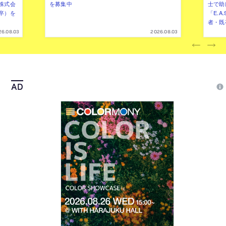
株式会
を募集中
士で助
卒）を
「E.A
者・既
26.08.03
2026.08.03