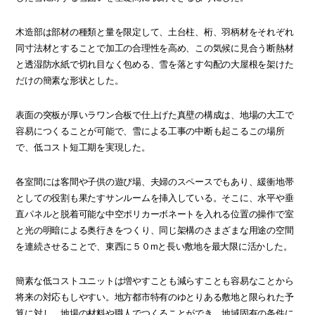
木造部は部材の種類と量を限定して、土台柱、桁、羽柄材をそれぞれ
同寸法材とすることで加工の合理性を高め、この気候に見合う断熱材
と透湿防水紙で切れ目なく包める、雪を落とす勾配の大屋根を架けた
だけの簡素な形状とした。
表面の突板が厚いラワン合板で仕上げた真壁の構成は、地場の大工で
容易につくることが可能で、雪による工事の中断も起こるこの場所
で、低コスト短工期を実現した。
各室間には客間や子供の遊び場、夫婦のスペースでもあり、緩衝地帯
としての役割も果たすサンルームを挿入している。そこに、水平や垂
直パネルと脱着可能な中空ポリカーボネートを入れる位置の操作で室
と光の明暗による奥行きをつくり、同じ架構のさまざまな用途の空間
を連続させることで、東西に５０mと長い敷地を最大限に活かした。
簡素な低コストユニットは増やすことも減らすことも容易なことから
将来の対応もしやすい。地方都市特有のゆとりある敷地と限られた予
算に対し、地場の材料や職人でつくることができ、地域固有の条件に