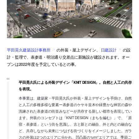
平田晃久建築設計事務所
の外装・屋上デザイン、
日建設計
の設
計・監理で、表参道・明治通り交差点に新施設が建設されます。オー
プンは2022年度を予定しているとの事。
平田晃久氏による外装デザイン「KNIT DESIGN」。自然と人工の共存
を表現。
本事業は、建築家・平田晃久氏が外装・屋上デザインを手掛け、自然
と人工の多種多様な要素ー表参道のケヤキ並木や緑豊かな神宮の森や
洗練された表参道の街並みなどーが共存する新しい都市を表現してい
ます。外装のコンセプトは「KNIT DESIGN（まちを編む）」で、「原
宿・表参道」という街を意識し、古と新との融合、外と内との融合な
ど、共存しながら未来につなげる街づくりをイメージしました。ガラ
スの外装は2つのエリアに分かれ、凹凸面の“umi”エリアでは、季節ご