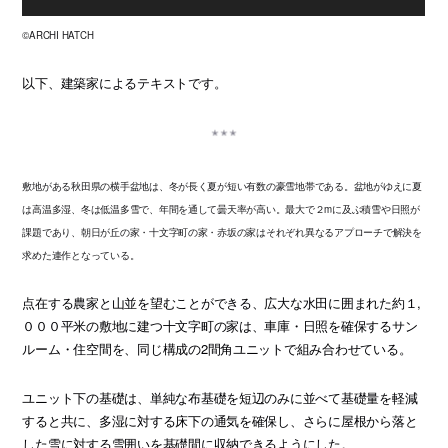
©ARCHI HATCH
以下、建築家によるテキストです。
敷地がある秋田県の横手盆地は、冬が長く夏が短い有数の豪雪地帯である。盆地がゆえに夏
は高温多湿、冬は低温多雪で、年間を通して曇天率が高い。最大で２mに及ぶ積雪や日照が
課題であり、朝日が丘の家・十文字町の家・赤坂の家はそれぞれ異なるアプローチで解決を
求めた連作となっている。
点在する農家と山並を望むことができる、広大な水田に囲まれた約１,
０００平米の敷地に建つ十文字町の家は、車庫・日照を確保するサン
ルーム・住空間を、同じ構成の2間角ユニットで組み合わせている。
ユニット下の基礎は、単純な布基礎を短辺のみに並べて基礎量を軽減
すると共に、多湿に対する床下の通気を確保し、さらに屋根から落と
した雪に対する雪囲いを基礎間に収納できるようにした。