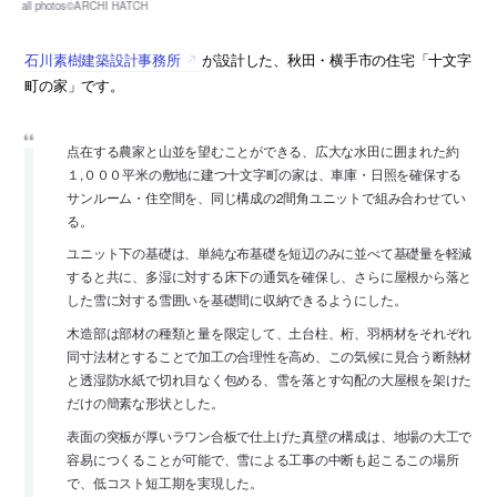
石川素樹建築設計事務所
が設計した、秋田・横手市の住宅「十文字
町の家」です。
点在する農家と山並を望むことができる、広大な水田に囲まれた約
１,０００平米の敷地に建つ十文字町の家は、車庫・日照を確保する
サンルーム・住空間を、同じ構成の2間角ユニットで組み合わせてい
る。
ユニット下の基礎は、単純な布基礎を短辺のみに並べて基礎量を軽減
すると共に、多湿に対する床下の通気を確保し、さらに屋根から落と
した雪に対する雪囲いを基礎間に収納できるようにした。
木造部は部材の種類と量を限定して、土台柱、桁、羽柄材をそれぞれ
同寸法材とすることで加工の合理性を高め、この気候に見合う断熱材
と透湿防水紙で切れ目なく包める、雪を落とす勾配の大屋根を架けた
だけの簡素な形状とした。
表面の突板が厚いラワン合板で仕上げた真壁の構成は、地場の大工で
容易につくることが可能で、雪による工事の中断も起こるこの場所
で、低コスト短工期を実現した。