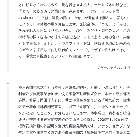
とに移りゆく街並みや空、街を行き来する人、ケヤキ並木の緑など、
「まち」の姿をガラス面に映し込みます。一方で、フラット面
の“shima”エリアは、建物内部の「みせ」が発信する賑わい、新しい
モノづくりや体験の場を発信します。施設全体が「まち」と「みせ」
それぞれの反射により混ざり合い、ひと・みどり・街並みなど、この
街特有の様々なものがまちを編む込むニットのように絡み合い、共存
する姿を表現しました。ガラスファサードは、熱負荷低減に効果のあ
るガラスを採用しており現代的でシャープなデザイン性だけではな
く、環境にも配慮したデザインを目指します。
リリーステキストより
神六再開発株式会社（本社：東京都渋谷区、社長：小澤広倫）と、権
利者及び特定事業参加者である東急不動産株式会社（本社：東京都渋
谷区、社長：岡田正志）は、共に事業を進めている「神宮前六丁目地
区第一種市街地再開発事業」（以下「本事業」）の外装・屋上デザイ
ンが決定したことを、お知らせいたします。本事業は、表参道と明治
通りが交差する神宮前交差点の南西角に位置し、2020年1月9日付で
権利変換計画の許認可を受けた再開発事業です。ファッショナブルな
生活文化を創造する魅力ある商業空間の形成を目指す原宿・表参道エ