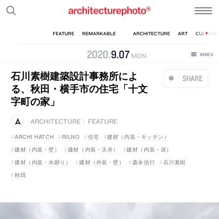
2020
.
9
.
07
MON
石川素樹建築設計事務所によ
SHARE
る、秋田・横手市の住宅「十文
字町の家」
ARCHITECTURE
FEATURE
|
ARCHI HATCH
RILNO
住宅
建材（内装・キッチン）
建材（内装・壁）
建材（内装・天井）
建材（内装・床）
建材（内装・水廻り）
建材（外装・壁）
森永信行
石川素樹
秋田