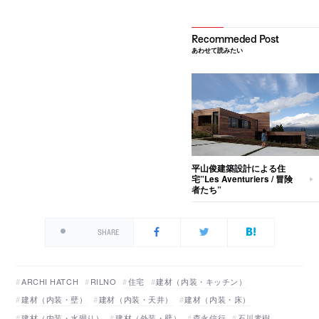
あわせて読みたい
平山俊建築設計による住
宅”Les Aventuriers / 冒険
者たち”
SHARE
ARCHI HATCH
RILNO
住宅
建材（内装・キッチン）
建材（内装・壁）
建材（内装・天井）
建材（内装・床）
建材（内装・水廻り）
建材（外装・壁）
森永信行
石川素樹