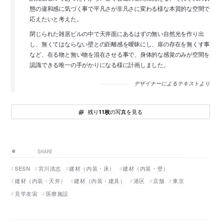
態の違和感に気づく事で平凡さが非凡さに変わる様な本質的な空間で
応えたいと考えた。
閉じられた雑居ビルの中で天井面にあるはずの無い自然光を作り出
し、無くてはならない壁との距離感を曖昧にし、扉の存在を無くす事
など、在る物と無い物を混在させる事で、身体的な感覚のみが空間を
認識できる唯一の手がかりになる様に計画しました。
デザイナーによるテキストより
残り
の写真を見る
11枚
SHARE
SESN
宮川清志
建材（内装・床）
建材（内装・壁）
建材（内装・天井）
建材（内装・建具）
港区
店舗
東京
見学友宙
医療施設