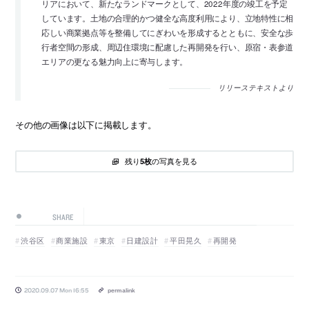
リアにおいて、新たなランドマークとして、2022年度の竣工を予定
しています。土地の合理的かつ健全な高度利用により、立地特性に相
応しい商業拠点等を整備してにぎわいを形成するとともに、安全な歩
行者空間の形成、周辺住環境に配慮した再開発を行い、原宿・表参道
エリアの更なる魅力向上に寄与します。
リリーステキストより
その他の画像は以下に掲載します。
残り
の写真を見る
5枚
SHARE
渋谷区
商業施設
東京
日建設計
平田晃久
再開発
2020.09.07 Mon 16:55
permalink