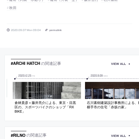
秋田
2020.09.07 Mon 09:04
permalink
#ARCHI HATCH
の関連記事
VIEW ALL
2020
.
12
.
25
2020
.
9
.
09
FRI
WED
倉林貴彦＋藤井亮介による、東京・目黒
石川素樹建築設計事務所による、
区の、スポーツバイクのショップ「RX
横手市の住宅「赤坂の家」
BIKE」
#RILNO
の関連記事
VIEW ALL