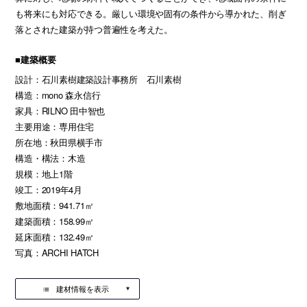
も将来にも対応できる。厳しい環境や固有の条件から導かれた、削ぎ
落とされた建築が持つ普遍性を考えた。
■建築概要
設計：石川素樹建築設計事務所 石川素樹
構造：mono 森永信行
家具：RILNO 田中智也
主要用途：専用住宅
所在地：秋田県横手市
構造・構法：木造
規模：地上1階
竣工：2019年4月
敷地面積：941.71㎡
建築面積：158.99㎡
延床面積：132.49㎡
写真：ARCHI HATCH
建材情報を表示