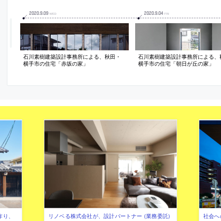
2020
.
9
.
09
2020
.
9
.
04
WED
FRI
石川素樹建築設計事務所による、秋田・
石川素樹建築設計事務所による、
横手市の住宅「赤坂の家」
横手市の住宅「朝日が丘の家」
作り、
リノベる株式会社が、設計パートナー (業務委託)
社会へ