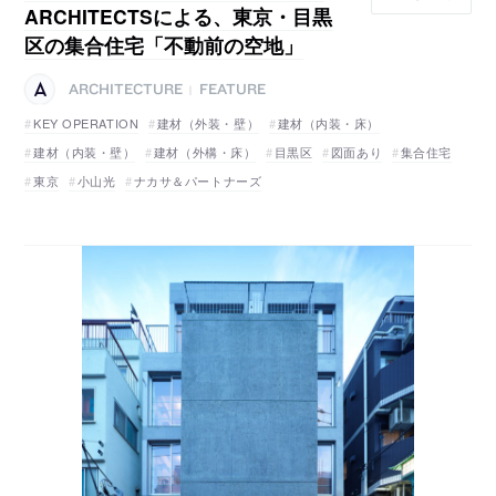
ARCHITECTSによる、東京・目黒
区の集合住宅「不動前の空地」
ARCHITECTURE
FEATURE
|
KEY OPERATION
建材（外装・壁）
建材（内装・床）
建材（内装・壁）
建材（外構・床）
目黒区
図面あり
集合住宅
東京
小山光
ナカサ＆パートナーズ