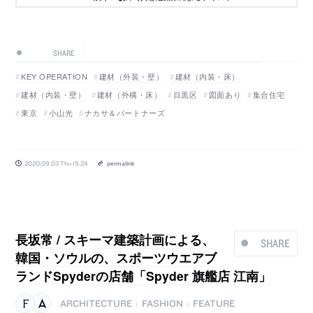
SHARE
KEY OPERATION
建材（外装・壁）
建材（内装・床）
建材（内装・壁）
建材（外構・床）
目黒区
図面あり
集合住宅
東京
小山光
ナカサ＆パートナーズ
2020.09.03 Thu 15:24
permalink
長坂常 / スキーマ建築計画による、
SHARE
韓国・ソウルの、スポーツウエアブ
ランドSpyderの店舗「Spyder 旗艦店 江南」
ARCHITECTURE
FASHION
FEATURE
|
|