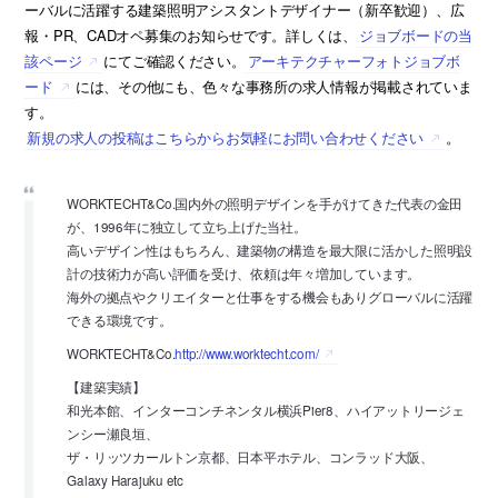
ーバルに活躍する建築照明アシスタントデザイナー（新卒歓迎）、広
報・PR、CADオペ募集のお知らせです。詳しくは、
ジョブボードの当
該ページ
にてご確認ください。
アーキテクチャーフォトジョブボ
ード
には、その他にも、色々な事務所の求人情報が掲載されていま
す。
新規の求人の投稿はこちらからお気軽にお問い合わせください
。
WORKTECHT&Co.国内外の照明デザインを手がけてきた代表の金田
が、1996年に独立して立ち上げた当社。
高いデザイン性はもちろん、建築物の構造を最大限に活かした照明設
計の技術力が高い評価を受け、依頼は年々増加しています。
海外の拠点やクリエイターと仕事をする機会もありグローバルに活躍
できる環境です。
WORKTECHT&Co.
http://www.worktecht.com/
【建築実績】
和光本館、インターコンチネンタル横浜Pier8、ハイアットリージェ
ンシー瀬良垣、
ザ・リッツカールトン京都、日本平ホテル、コンラッド大阪、
Galaxy Harajuku etc