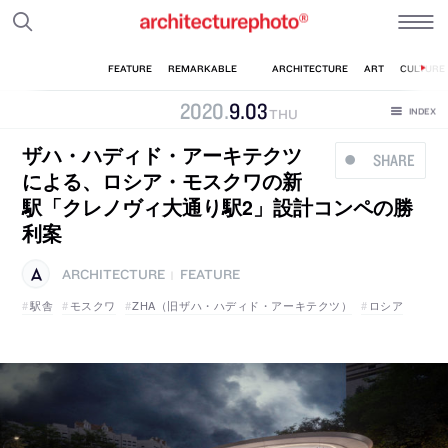
2020
.
9
.
03
THU
ザハ・ハディド・アーキテクツ
SHARE
による、ロシア・モスクワの新
駅「クレノヴィ大通り駅2」設計コンペの勝
利案
ARCHITECTURE
FEATURE
|
駅舎
モスクワ
ZHA（旧ザハ・ハディド・アーキテクツ）
ロシア