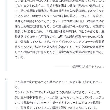
け、各住戸に光を取り入れ、快適な内部環境を生み出している。この
プロジェクトのように、周辺を敷地際まで建物で囲われた敷地におい
て、特に低層階で隣地側の開口は採光上有効な開口部にできなくなる
ことが多い。建物ヴォリュームの角を切り落とし、ヴォイドを設けて
隣地との離隔を取ることで、ヴォイドに面する開口は、建築基準法の
採光上も有効な開口となる。この集合住宅の延床面積では、窓先空地
幅員に2m必要なため、1Fでは屋外通路が間口の1/4近くを占める。屋
外通路はピロティも可能なので、2Fからは敷地境界から50cmの位置
まで張り出している。上記のヴォイドのひとつにアプローチの屋外通
路をつないで、法規上必要な窓先空地とした。窓先空地は避難経路と
しての機能に目が行きがちだが、居室の採光と通風の確保も目的とし
ている。
建築家によるテキストより
この集合住宅にはネコとの共生のアイデアが多く取り入れられてい
る。
ワンルームタイプでも2〜3匹までの多頭飼いができるようにして、
飼い主が日中不在でも、ネコが寂しがらないようにしている。エアコ
ンには外出先からリモートで操作できるスマートエアコンを採用し
て、留守番をしているネコの環境を調整できるようにしている。