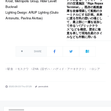
Krost, Metropolis Group, Rider Levett
ガの交通施設「Riga Ropax
Bucknall
Terminal」。既存の船舶倉
庫を改修増築して船舶のタ
Lighting Design: ARUP Lighting (Giulio
ーミナルにする計画。未来
Antonutto, Pavlina Akritas)
に渡る市民の憩いの場とし
て、最上部に一層を追加し
て作る“パブリックテラ
ス”などを構想。歴史に敬
意を表して現地生産のタイ
ルなども外観に用いる
SHARE
駅舎
モスクワ
ZHA（旧ザハ・ハディド・アーキテクツ）
ロシア
2020.09.03 Thu 07:29
permalink