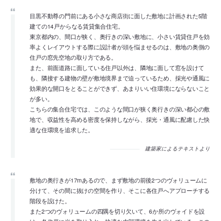
目黒不動尊の門前にある小さな商店街に面した敷地に計画された5階
建ての14戸からなる賃貸集合住宅。
東京都内の、間口が狭く、奥行きの深い敷地に、小さい賃貸住戸を効
率よくレイアウトする際に設計者が頭を悩ませるのは、敷地の奥側の
住戸の窓先空地の取り方である。
また、前面道路に面している住戸以外は、隣地に面して窓を設けて
も、隣接する建物の壁が敷地境界まで迫っているため、採光や通風に
効果的な開口をとることができず、あまりいい住環境にならないこと
が多い。
こちらの集合住宅では、このような間口が狭く奥行きの深い都心の敷
地で、収益性を高める密度を保持しながら、採光・通風に配慮した快
適な住環境を追求した。
建築家によるテキストより
敷地の奥行きが17mあるので、まず敷地の前後2つのヴォリュームに
分けて、その間に抜けの空間を作り、そこに各住戸へアプローチする
階段を設けた。
また2つのヴォリュームの四隅を切り欠いて、6か所のヴォイドを設