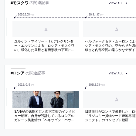
#モスクワ
の関連記事
VIEW ALL
2020
.
5
.
05
2018
.
11
.
17
TUE
SAT
ユルゲン・マイヤー・Hとアレクサンダ
ヘルツォーク＆ド・ムーロンによ
ー・エルマンによる、ロシア・モスクワ
シア・モスクワの、空から見た図
の、緑化した屋根と有機形状の平面によ
確さと内部空間の柔らかなデザイ
って風景と建築を連続させようと試みた
象的な「スコルコボ研究所」の写
住宅「Residence n. n」の写真と図面
#ロシア
の関連記事
VIEW ALL
2022
.
10
.
15
2021
.
2
.
03
SAT
WED
SANAAの妹島和世と西沢立衛のインタビ
日建設計がコンペで優勝した、ロ
ュー動画。自身が設計しているロシアの
「リジスキー貨物ヤード跡地再開
ガレージ美術館の「ヘキサゴン・パヴィ
ジェクト」のコンセプト動画
リオン」について語る（日本語）