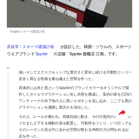
長坂常 / スキーマ建築計画
が設計した、韓国・ソウルの、スポーツ
ウエアブランド
Spyder
の店舗「Spyder 旗艦店 江南」です。
強いそしてエクスクルッシブな贅沢さと変化し続ける可動性という一
見全く異なる性格を兼ね備えた空間を作った。
具体的には赤と黒というSpyderのブランドカラーをオリジナルで製
作したタイルでグラデーション化し外壁を構成し、室内の床を凸凹の
アンティークの木下地の上に黒いエポキシを流し込み、ここでも黒の
グラデーションを展開し贅沢さを演出した。
その上、レールが敷かれ、前後自由に動き、その什器内のディスプレ
イがまた上下する稼動什器を配置し、可動性をつくり、いつ行っても
そのシーズンの見せ方に合わせ空間が変わるVMDの力が問われるお
店を作った。