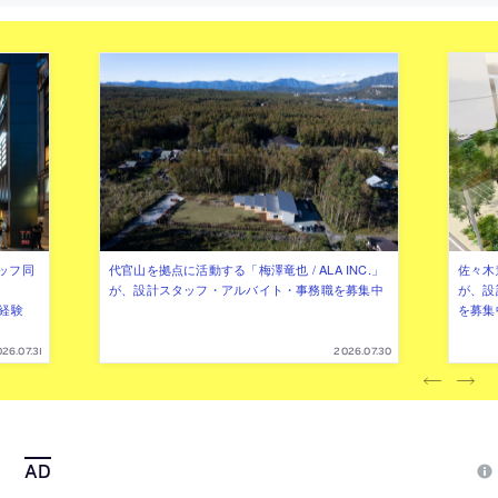
ッフ同
代官山を拠点に活動する「梅澤竜也 / ALA INC.」
佐々木慧
が、設計スタッフ・アルバイト・事務職を募集中
が、設
（経験
を募集
26.07.31
2026.07.30