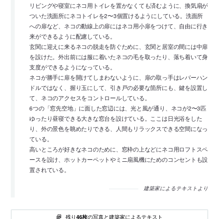
リビングや寝室にネコ用トイレを置かなくても済むように、換気扇が
ついた洗面所にネコトイレを2〜3個置けるようにしている。洗面所
への扉など、ネコの動線上の扉にはネコ用小扉をつけて、自由に行き
来ができるように配慮している。
玄関に迎えに来るネコの脱走を防ぐために、玄関と居室の間には中扉
を設けた。外出前には服に着いたネコの毛を取ったり、落ち着いて身
支度ができるようになっている。
ネコが勝手に扉を開けてしまわないように、扉の取っ手はレバーハン
ドルではなく、握り玉にして、引き戸の必要な箇所にも、鍵を設置し
て、ネコのアクセスをコントロールしている。
6つの「窓先空地」に面した窓辺には、光と風が通り、ネコが2〜3匹
ゆったり昼寝できる大きな窓台を設けている。ここは日光浴をした
り、外の景色を眺めたりできる、人間もリラックスできる空間になっ
ている。
高いところが好きなネコのために、窓枠の上などにネコ用ロフトスペ
ースを設け、ホットカーペットやミニ扇風機にためのコンセントも設
置されている。
建築家によるテキストより
残り
の写真と建築家によるテキスト
46枚