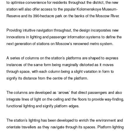
to optimise convenience for residents throughout the district, the new
station will also offer access to the popular Kolomenskoye Museum-
Reserve and its 390-hectacre park on the banks of the Moscow River.
Providing intuitive navigation throughout, the design incorporates new
innovations in lighting and passenger information systems to define the
next generation of stations on Moscow’s renowned metro system.
A series of columns on the station’s platforms are shaped to express
instances of the same form being marginally distorted as it moves
through space, with each column being a slight variation in form to
signify its distance from the centre of the platform.
The columns are developed as ‘arrows’ that direct passengers and also
integrate lines of light on the ceiling and the floors to provide way-finding,
functional lighting and signify platform edges.
The station’s lighting has been developed to enrich the environment and
orientate travellers as they navigate through its spaces. Platform lighting