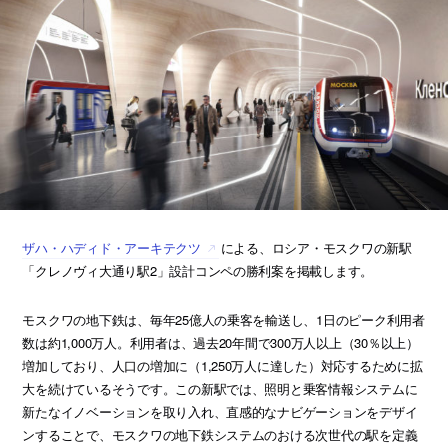
ザハ・ハディド・アーキテクツ
による、ロシア・モスクワの新駅
「クレノヴィ大通り駅2」設計コンペの勝利案を掲載します。
モスクワの地下鉄は、毎年25億人の乗客を輸送し、1日のピーク利用者
数は約1,000万人。利用者は、過去20年間で300万人以上（30％以上）
増加しており、人口の増加に（1,250万人に達した）対応するために拡
大を続けているそうです。この新駅では、照明と乗客情報システムに
新たなイノベーションを取り入れ、直感的なナビゲーションをデザイ
ンすることで、モスクワの地下鉄システムのおける次世代の駅を定義