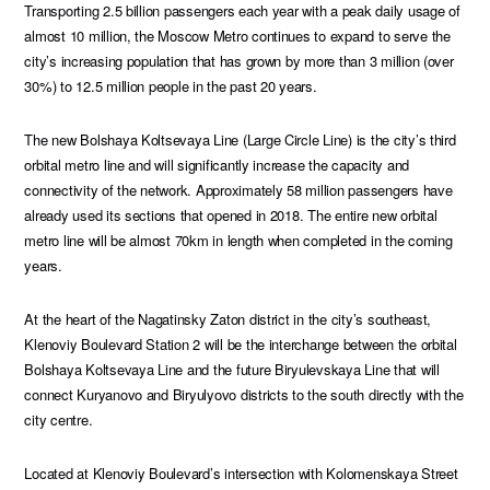
Transporting 2.5 billion passengers each year with a peak daily usage of
almost 10 million, the Moscow Metro continues to expand to serve the
city’s increasing population that has grown by more than 3 million (over
30%) to 12.5 million people in the past 20 years.
The new Bolshaya Koltsevaya Line (Large Circle Line) is the city’s third
orbital metro line and will significantly increase the capacity and
connectivity of the network. Approximately 58 million passengers have
already used its sections that opened in 2018. The entire new orbital
metro line will be almost 70km in length when completed in the coming
years.
At the heart of the Nagatinsky Zaton district in the city’s southeast,
Klenoviy Boulevard Station 2 will be the interchange between the orbital
Bolshaya Koltsevaya Line and the future Biryulevskaya Line that will
connect Kuryanovo and Biryulyovo districts to the south directly with the
city centre.
Located at Klenoviy Boulevard’s intersection with Kolomenskaya Street