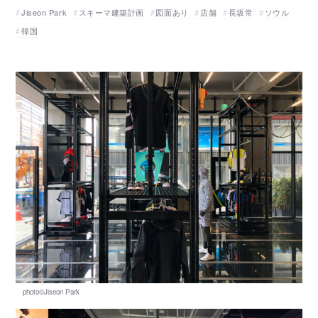
Jiseon Park
スキーマ建築計画
図面あり
店舗
長坂常
ソウル
韓国