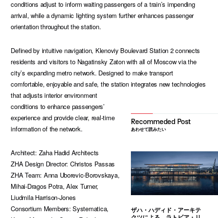
conditions adjust to inform waiting passengers of a train’s impending
arrival, while a dynamic lighting system further enhances passenger
orientation throughout the station.
Defined by intuitive navigation, Klenoviy Boulevard Station 2 connects
residents and visitors to Nagatinsky Zaton with all of Moscow via the
city’s expanding metro network. Designed to make transport
comfortable, enjoyable and safe, the station integrates new technologies
that adjusts interior environment
conditions to enhance passengers’
experience and provide clear, real-time
information of the network.
あわせて読みたい
Architect: Zaha Hadid Architects
ZHA Design Director: Christos Passas
ZHA Team: Anna Uborevic-Borovskaya,
Mihai-Dragos Potra, Alex Turner,
Liudmila Harrison-Jones
Consortium Members: Systematica,
ザハ・ハディド・アーキテ
クツによる、ラトビア・リ