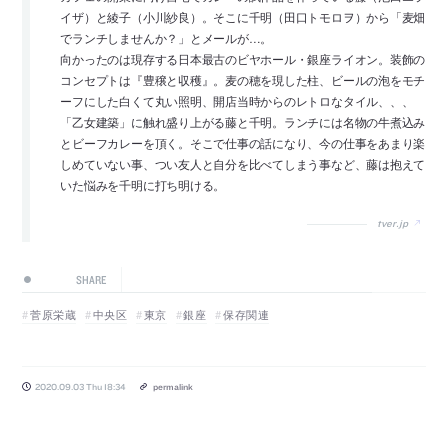
イザ）と綾子（小川紗良）。そこに千明（田口トモロヲ）から「麦畑
でランチしませんか？」とメールが…。
向かったのは現存する日本最古のビヤホール・銀座ライオン。装飾の
コンセプトは『豊穣と収穫』。麦の穂を現した柱、ビールの泡をモチ
ーフにした白くて丸い照明、開店当時からのレトロなタイル、、、
「乙女建築」に触れ盛り上がる藤と千明。ランチには名物の牛煮込み
とビーフカレーを頂く。そこで仕事の話になり、今の仕事をあまり楽
しめていない事、つい友人と自分を比べてしまう事など、藤は抱えて
いた悩みを千明に打ち明ける。
tver.jp
SHARE
菅原栄蔵
中央区
東京
銀座
保存関連
2020.09.03 Thu 18:34
permalink