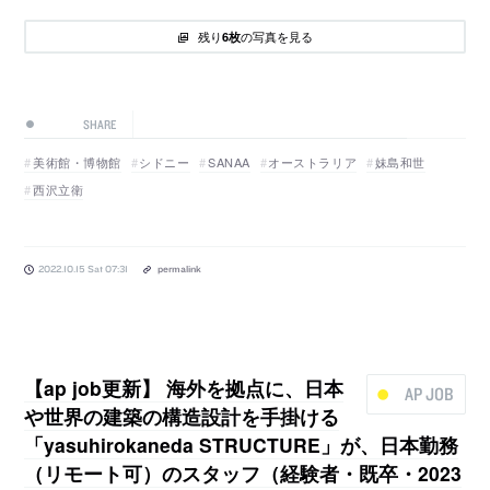
残り
の写真を見る
6枚
SHARE
美術館・博物館
シドニー
SANAA
オーストラリア
妹島和世
西沢立衛
2022.10.15 Sat 07:31
permalink
【ap job更新】 海外を拠点に、日本
AP JOB
や世界の建築の構造設計を手掛ける
「yasuhirokaneda STRUCTURE」が、日本勤務
（リモート可）のスタッフ（経験者・既卒・2023