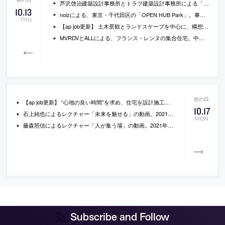
芦沢啓治建築設計事務所とトラフ建築設計事務所による「大阪北港マリーナ『PARK HULL』」。湾岸のカフェやホテルのある施設の一角に計画。アップサイクルを楽しみ学べる場を目指し、遊具や家具とグラフィックを一体化させたランドスケープを構築。様々な要素は廃材も活用して製作
10
.
13
noizによる、東京・千代田区の「OPEN HUB Park」。事務所内のオープンスペース。柔軟な発想を促す事業創造の場として、新グリッドの導入と特殊曲線での床パターン等で複雑さと動きのある空間を構築。建築と最新技術の可能性が融合した場を作る
THU
【ap job更新】 土木景観とランドスケープを中心に、構想から詳細設計までを行う「株式会社Tetor」が、社員もしくは契約社員（2023年新卒・既卒・経験者）を募集中
MVRDVとALLによる、フランス・レンヌの集合住宅。中心部から郊外に移り変わる場に計画。都市の成長に伴う住宅供給と景観保全を目指し、近隣に対し高さを抑えて段階的に高層化する建築を考案。全住戸に自動給水の植物を設置し周辺環境とも呼応
【ap job更新】 “心地の良い時間”を求め、住宅を設計施工で手掛ける「前田工務店」が、設計スタッフ（経験者）とパートを募集中
10
.
17
石上純也によるレクチャー「未来を魅せる」の動画。2021年9月に公開されたもの
MON
藤森照信によるレクチャー「人が集う場」の動画。2021年7月に公開されたもの
Subscribe and Follow