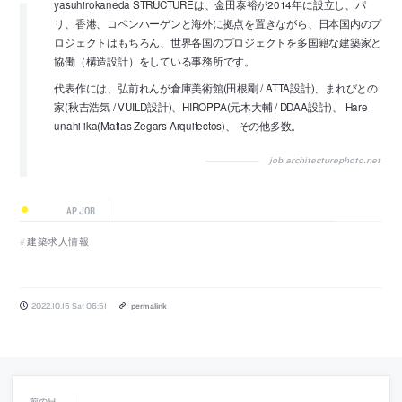
yasuhirokaneda STRUCTUREは、金田泰裕が2014年に設立し、パ
リ、香港、コペンハーゲンと海外に拠点を置きながら、日本国内のプ
ロジェクトはもちろん、世界各国のプロジェクトを多国籍な建築家と
協働（構造設計）をしている事務所です。
代表作には、弘前れんが倉庫美術館(田根剛 / ATTA設計)、まれびとの
家(秋吉浩気 / VUILD設計)、HIROPPA(元木大輔 / DDAA設計)、 Hare
unahi ika(Matias Zegars Arquitectos)、 その他多数。
job.architecturephoto.net
AP JOB
建築求人情報
2022.10.15 Sat 06:51
permalink