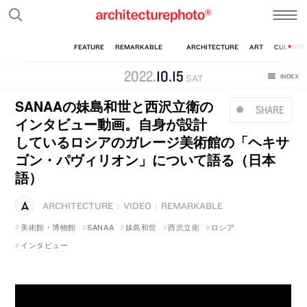
2022
.
10
.
15
SAT
SANAAの妹島和世と西沢立衛の
SHARE
インタビュー動画。自身が設計
しているロシアのガレージ美術館の「ヘキサ
ゴン・パヴィリオン」について語る（日本
語）
ARCHITECTURE
VIDEO
REMARKABLE
|
|
美術館・博物館
SANAA
妹島和世
西沢立衛
ロシア
インタビュー