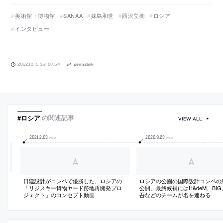
美術館・博物館
SANAA
妹島和世
西沢立衛
ロシア
インタビュー
2022.10.15 Sat 07:54
permalink
#ロシア
の関連記事
VIEW ALL
2021
.
2
.
03
2020
.
9
.
23
WED
WED
日建設計がコンペで優勝した、ロシアの
ロシアの公園の国際設計コンペの
「リジスキー貨物ヤード跡地再開発プロ
公開。最終候補にはH&deM、BI
ジェクト」のコンセプト動画
吾などのチームが名を連ねる