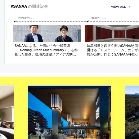
#SANAA
の関連記事
VIEW ALL
2026
.
2
.
28
2026
.
2
.
11
SAT
WED
SANAAによる、台湾の「台中緑美図
妹島和世と西沢立衛のSANAAが
（Taichung Green Museumbrary）」を特
掛ける「ロスコ・ルーム」のデザ
集した動画。現地の建築メディアの制作
想が公開。同じくSANAAが手掛
で2026年2月に公開されたもの
際文化会館の新西館の地下に常設
としてつくられる