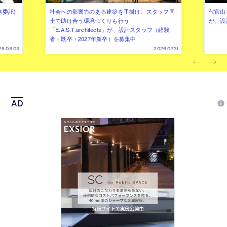
務委託)
社会への影響力のある建築を手掛け、スタッフ同
代官山を
士で助け合う環境づくりも行う
が、設
「E.A.S.T.architects」が、設計スタッフ（経験
者・既卒・2027年新卒）を募集中
26.08.03
2026.07.31