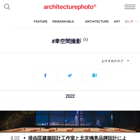
#聿空間撮影
(1)
おすすめのタグ
2022
堤由匡建築設計工作室と北京鳴意品牌設計によ
8
.
02