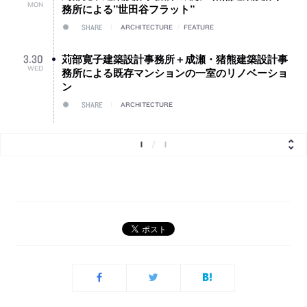
MON
務所による”世田谷フラット”
SHARE
ARCHITECTURE
/
FEATURE
苅部寛子建築設計事務所＋成瀬・猪熊建築設計事
3
.
30
WED
務所による既存マンションの一室のリノベーショ
ン
SHARE
ARCHITECTURE
1
/
1