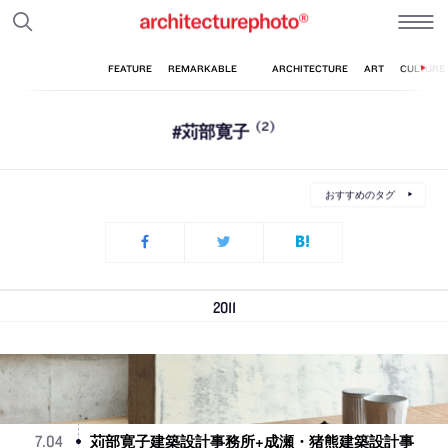
#苅部寛子
(2)
おすすめのタグ
2011
苅部寛子建築設計事務所+成瀬・猪熊建築設計事
7
.
04