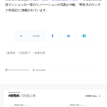
存マンションの一室のリノベーションの写真が16枚、”野良犬のケンチ
ク彷徨記”に掲載されています。
SHARE
猪熊純
苅部寛子
成瀬友梨
2011.03.30 Wed 16:47
permalink
#猪熊純
の関連記事
VIEW ALL
2026
.
3
.
03
2025
.
11
.
05
TUE
WED