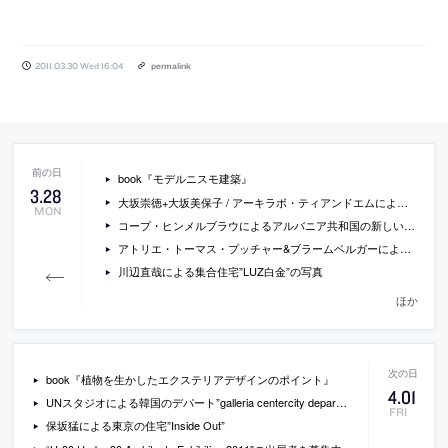
2011.03.30 Wed 16:04
permalink
book『モデルニスモ建築』
3
.
28
大坂崇徳+大坂美保子 / アーキラボ・ティアンドエムによる”千歳の中庭”
MON
コープ・ヒンメルブラウによるアルバニア共和国の新しい議会施設の画像
アトリエ・トーマス・プッチャー&ブラームベルガーによるオフィスビル”NIK Office”
川辺直哉による集合住宅”LUZ白金”の写真
ほか
book『植物を生かしたエクステリアデザインのポイント』
4
.
01
UNスタジオによる韓国のデパート”galleria centercity department store”
FRI
保坂猛による東京の住宅”Inside Out”