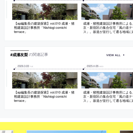
【ap編集長の建築探索】vol.010 成瀬・猪
成瀬・猪熊建築設計事務所による
熊建築設計事務所「Nishiogi comichi
京・新宿区の集合住宅「風の道テ
terrace」
ス」。坂道が並行して通る地域に
ーポラティブハウス。風が通り視
ける道の豊かさに着目し、“街の骨
のまま敷地に入れ込む計画を考案
を6つに分割して空が見え光も差し
つのスリットを通す
#成瀬友梨
の関連記事
VIEW ALL
2026
.
3
.
03
2025
.
11
.
05
TUE
WED
【ap編集長の建築探索】vol.010 成瀬・猪
成瀬・猪熊建築設計事務所による
熊建築設計事務所「Nishiogi comichi
京・新宿区の集合住宅「風の道テ
terrace」
ス」。坂道が並行して通る地域に
ーポラティブハウス。風が通り視
ける道の豊かさに着目し、“街の骨
のまま敷地に入れ込む計画を考案
を6つに分割して空が見え光も差し
つのスリットを通す