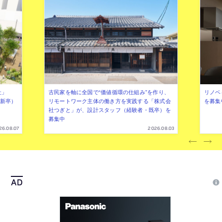
社」
古民家を軸に全国で“価値循環の仕組み”を作り、
リノベ
年新卒）
リモートワーク主体の働き方を実践する「株式会
を募集
社つぎと」が、設計スタッフ（経験者・既卒）を
募集中
26.08.07
2026.08.03