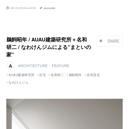
2011.03.30 Wed 23:58
permalink
鵜飼昭年 / AUAU建築研究所＋名和
SHARE
研二 / なわけんジムによる”まといの
家”
ARCHITECTURE
FEATURE
|
AUAU建築研究所
住宅
名和研二
鵜飼昭年
吉村昌也
なわけんジム