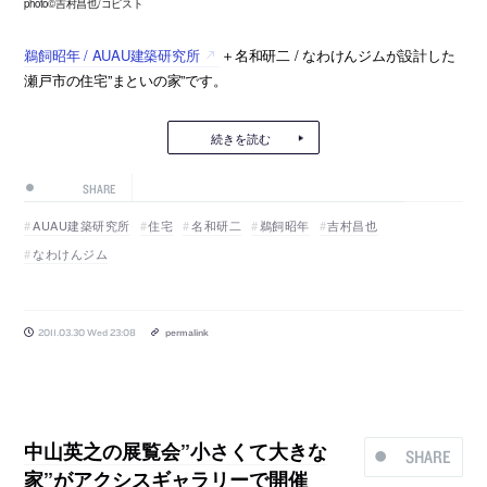
photo©吉村昌也/コピスト
鵜飼昭年 / AUAU建築研究所
＋名和研二 / なわけんジムが設計した
瀬戸市の住宅”まといの家”です。
続きを読む
SHARE
AUAU建築研究所
住宅
名和研二
鵜飼昭年
吉村昌也
なわけんジム
2011.03.30 Wed 23:08
permalink
中山英之の展覧会”小さくて大きな
SHARE
家”がアクシスギャラリーで開催