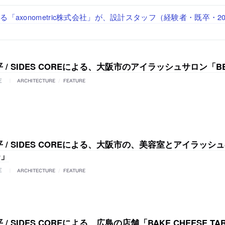
「axonometric株式会社」が、設計スタッフ（経験者・既卒・2
で“価値循環の仕組み”を作り、リモートワーク主体の働き方を実
が、設計パートナー (業務委託) を募集中
る建築を手掛け、スタッフ同士で助け合う環境づくりも行う「E.A.S.T
する「梅澤竜也 / ALA INC.」が、設計スタッフ・アルバイト
経験者・既卒）を募集中
・既卒・2027年新卒）を募集中
 / SIDES COREによる、大阪市のアイラッシュサロン「B
E
ARCHITECTURE
/
FEATURE
 / SIDES COREによる、大阪市の、美容室とアイラッシ
D」
E
ARCHITECTURE
/
FEATURE
/ SIDES COREによる、広島の店舗「BAKE CHEESE TAR