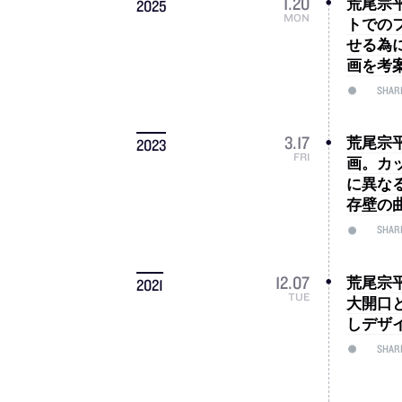
荒尾宗平 
1
.
20
2025
MON
トでの
せる為
画を考
SHAR
荒尾宗平
3
.
17
2023
FRI
画。カ
に異な
存壁の
SHAR
荒尾宗平
12
.
07
2021
TUE
大開口
しデザ
SHAR