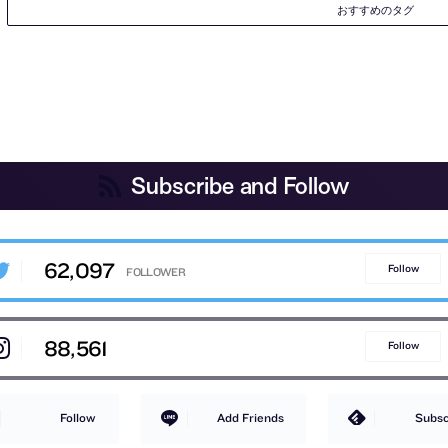
おすすめのタグ
Subscribe and Follow
62,097
Follow
88,561
Follow
Follow
Add Friends
Subsc