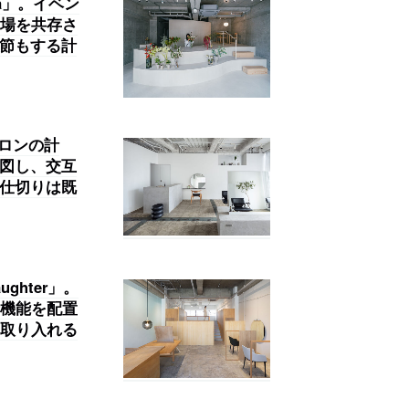
ra」。イベン
場を共存さ
分節もする計
サロンの計
意図し、交互
間仕切りは既
ghter」。
機能を配置
取り入れる