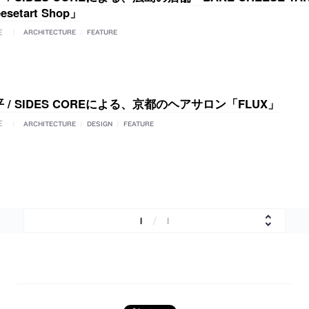
eesetart Shop」
E
ARCHITECTURE
/
FEATURE
 / SIDES COREによる、京都のヘアサロン「FLUX」
E
ARCHITECTURE
/
DESIGN
/
FEATURE
1
/
1