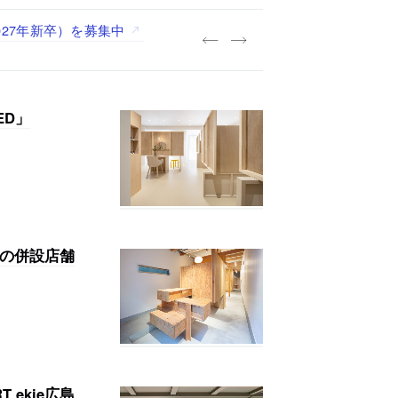
027年新卒）を募集中
践する「株式会社つぎと」が、
.architects」が、設計
・事務職を募集中
ED」
ュの併設店舗
T ekie広島