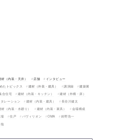
建材（内装・天井）
店舗
インタビュー
めたトピックス
建材（外装・建具）
講演録
建築展
集合住宅
建材（内装・キッチン）
建材（外構・床）
スタレーション
建材（内装・建具）
長谷川健太
建材（内装・水廻り）
建材（内装・家具）
会場構成
現場
住戸
パヴィリオン
OMA
鈴野浩一
真哉