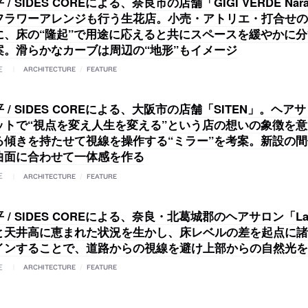
/ SIDES COREによる、奈良市の店舗「GIGI VERDE Na
フラワーアレンジも行う生花店。小売・アトリエ・打合せの
に、床の“隆起”で用途に応えると共にスペースを緩やかに
案。滑らかなカーブは周辺の“地形”もイメージ
E
ARCHITECTURE
/
FEATURE
 / SIDES COREによる、大阪市の店舗「SITEN」。ヘア
ットで“視点を変え人生を変える”という店の想いの象徴を
る傾きを持たせて視線を操作する“ミラー”を考案。新設の
曲面に合わせて一体感を作る
E
ARCHITECTURE
/
FEATURE
 / SIDES COREによる、奈良・北葛城郡のヘアサロン「Lau
と天井高に恵まれた状況を生かし、床レベルの差を起点に諸
インすることで、道路からの視線を避け上部からの自然光を
E
ARCHITECTURE
/
FEATURE