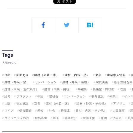
人気のタグ
住宅
図面あり
建材（内装・床）
建材（内装・壁）
東京
建築求人情報
建材（外装・壁）
リノベーション
建材（外装・屋根）
現代美術
最も注目を集
建材（内装・造作家具）
建材（内装・照明）
事務所
美術館・博物館
理論
論考
プロダクト
中国
隈研吾
コンバージョン
教育施設
神奈川
イン
大阪
宿泊施設
京都
建材（外装・床）
建材（外装・その他）
アメリカ
スイス
保存関連
愛知
社会
長坂常
建材（内装・その他）
太田拓実
コミュニティ施設
妹島和世
埼玉
藤本壮介
復興支援
静岡
渋谷区
禿