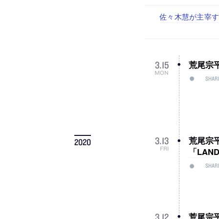
佐々木慧が主宰する
古民家を軸に全国
リノベる株式会社
社会への影響力のあ
代官山を拠点に活動
設計スタッフ（
スタッフ（経験者
荒尾宗平
3
.
15
MON
SHAR
荒尾宗平
3
.
13
2020
FRI
「LAN
SHAR
荒尾宗平 
3
.
12