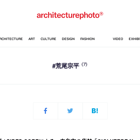
(7)
#荒尾宗平