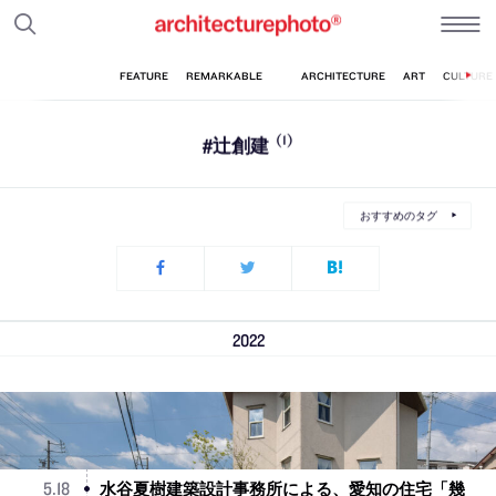
#辻創建
(1)
おすすめのタグ
2022
水谷夏樹建築設計事務所による、愛知の住宅「幾
5
.
18