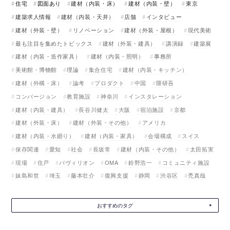
住宅
図面あり
建材（内装・床）
建材（内装・壁）
東京
建築求人情報
建材（内装・天井）
店舗
インタビュー
建材（外装・壁）
リノベーション
建材（外装・屋根）
現代美術
最も注目を集めたトピックス
建材（外装・建具）
講演録
建築展
建材（内装・造作家具）
建材（内装・照明）
事務所
美術館・博物館
理論
集合住宅
建材（内装・キッチン）
建材（外構・床）
論考
プロダクト
中国
隈研吾
コンバージョン
教育施設
神奈川
インスタレーション
建材（内装・建具）
長谷川健太
大阪
宿泊施設
京都
建材（外装・床）
建材（外装・その他）
アメリカ
建材（内装・水廻り）
建材（内装・家具）
会場構成
スイス
保存関連
愛知
社会
長坂常
建材（内装・その他）
太田拓実
現場
住戸
パヴィリオン
OMA
鈴野浩一
コミュニティ施設
妹島和世
埼玉
藤本壮介
復興支援
静岡
渋谷区
禿真哉
おすすめのタグ