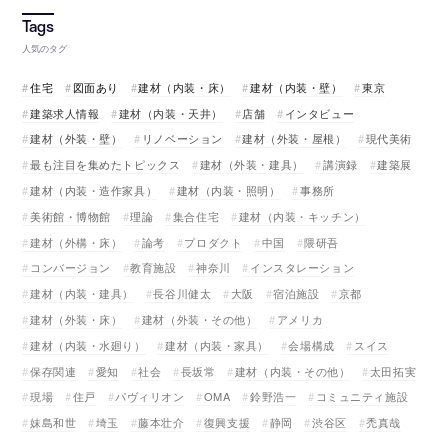
人気のタグ
住宅
図面あり
建材（内装・床）
建材（内装・壁）
東京
建築求人情報
建材（内装・天井）
店舗
インタビュー
建材（外装・壁）
リノベーション
建材（外装・屋根）
現代美術
最も注目を集めたトピックス
建材（外装・建具）
講演録
建築展
建材（内装・造作家具）
建材（内装・照明）
事務所
美術館・博物館
理論
集合住宅
建材（内装・キッチン）
建材（外構・床）
論考
プロダクト
中国
隈研吾
コンバージョン
教育施設
神奈川
インスタレーション
建材（内装・建具）
長谷川健太
大阪
宿泊施設
京都
建材（外装・床）
建材（外装・その他）
アメリカ
建材（内装・水廻り）
建材（内装・家具）
会場構成
スイス
保存関連
愛知
社会
長坂常
建材（内装・その他）
太田拓実
現場
住戸
パヴィリオン
OMA
鈴野浩一
コミュニティ施設
妹島和世
埼玉
藤本壮介
復興支援
静岡
渋谷区
禿真哉