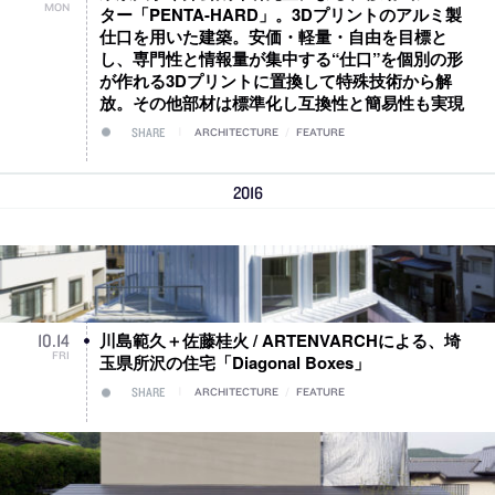
MON
ター「PENTA-HARD」。3Dプリントのアルミ製
仕口を用いた建築。安価・軽量・自由を目標と
し、専門性と情報量が集中する“仕口”を個別の形
が作れる3Dプリントに置換して特殊技術から解
放。その他部材は標準化し互換性と簡易性も実現
SHARE
ARCHITECTURE
/
FEATURE
2016
川島範久＋佐藤桂火 / ARTENVARCHによる、埼
10
.
14
FRI
玉県所沢の住宅「Diagonal Boxes」
SHARE
ARCHITECTURE
/
FEATURE