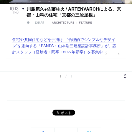
川島範久+佐藤桂火 / ARTENVARCHによる、京
10
.
13
THU
都・山科の住宅「京都の三段屋根」
SHARE
ARCHITECTURE
/
FEATURE
古民家を軸に全国で“価値循環の仕組み”を作り、リモートワ
リノベる株式会社が、設計パートナー (業務委託) を募集中
社会への影響力のある建築を手掛け、スタッフ同士で助け合
代官山を拠点に活動する「梅澤竜也 / ALA INC.」が、設計ス
住宅や共同住宅などを手掛け、“合理的でシンプルなデザイ
ーク主体の働き方を実践する「株式会社つぎと」が、設計ス
う環境づくりも行う「E.A.S.T.architects」が、設計スタッフ
タッフ・アルバイト・事務職を募集中
ン”を志向する「PANDA：山本浩三建築設計事務所」が、設
タッフ（経験者・既卒）を募集中
（経験者・既卒・2027年新卒）を募集中
計スタッフ（経験者・既卒・2027年新卒）を募集中
1
/
1