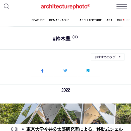
#鈴木豊
(3)
おすすめのタグ
2022
東京大学今井公太郎研究室による、移動式シェル
8
.
01