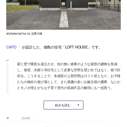
all photos©ad hoc inc 志摩大輔
CAPD
が設計した、徳島の住宅「LOFT HOUSE」です。
梁と壁で構造を成立させ、柱の無い倉庫のような箱型の建物を形成
し、個室、水廻り等住宅として必要な空間を壁と柱ではなく、箱で区
切る。こうすることで、各個室の上部空間はロフト状となり、お子様
たちの格好の遊び場として、また蔵書の多いお施主様の書庫、なにか
とモノが増えがちな子育て世代の収納不足の解消にも一役買う。
続きを読む
SHARE