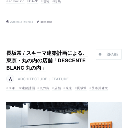
ad hoc inc
CAPD
住宅
徳島
2016.10.13 Thu 16:13
permalink
長坂常 / スキーマ建築計画による、
SHARE
東京・丸の内の店舗「DESCENTE
BLANC 丸の内」
ARCHITECTURE
FEATURE
|
スキーマ建築計画
丸の内
店舗
東京
長坂常
長谷川健太