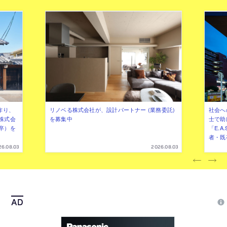
作り、
リノベる株式会社が、設計パートナー (業務委託)
社会へ
株式会
を募集中
士で助
卒）を
「E.A
者・既
26.08.03
2026.08.03