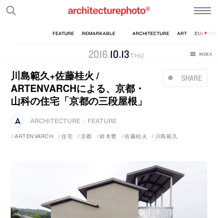
2016
.
10
.
13
THU
川島範久+佐藤桂火 /
SHARE
ARTENVARCHによる、京都・
山科の住宅「京都の三段屋根」
ARCHITECTURE
FEATURE
|
ARTENVARCH
住宅
京都
鈴木豊
佐藤桂火
川島範久