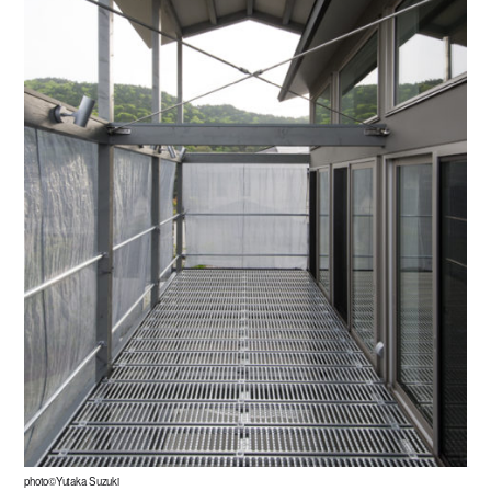
photo©Yutaka Suzuki