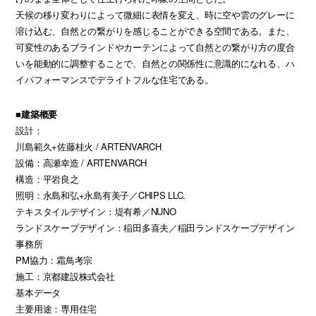
天候の移り変わりによって微細に表情を変え、時に空や雲のグレーに
溶け込む、自然との繋がりを感じることができる空間である。また、
可変性のあるブラインドやカーテンによって自然との繋がり方の度合
いを能動的に調整することで、自然との関係性に意識的になれる、ハ
イパフォーマンスでデライトフルな住宅である。
■建築概要
設計：
川島範久+佐藤桂火 / ARTENVARCH
設備：高瀬幸造 / ARTENVARCH
構造：平岩良之
照明：永島和弘+永島有美子／CHIPS LLC.
テキスタイルデザイン：堤有希／NUNO
ランドスケープデザイン：稲田多喜夫／稲田ランドスケープデザイン
事務所
PM協力：霜鳥考宗
施工：京都建設株式会社
基本データ
主要用途：専用住宅