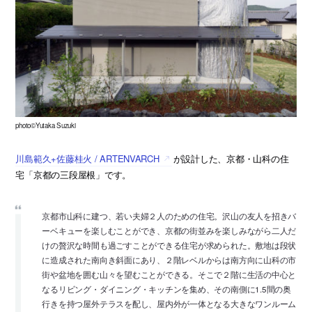
photo©Yutaka Suzuki
川島範久+佐藤桂火 / ARTENVARCH
が設計した、京都・山科の住
宅「京都の三段屋根」です。
京都市山科に建つ、若い夫婦２人のための住宅。沢山の友人を招きバ
ーベキューを楽しむことができ、京都の街並みを楽しみながら二人だ
けの贅沢な時間も過ごすことができる住宅が求められた。敷地は段状
に造成された南向き斜面にあり、２階レベルからは南方向に山科の市
街や盆地を囲む山々を望むことができる。そこで２階に生活の中心と
なるリビング・ダイニング・キッチンを集め、その南側に1.5間の奥
行きを持つ屋外テラスを配し、屋内外が一体となる大きなワンルーム