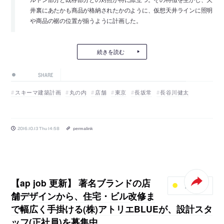
井裏にあたかも商品が格納されたかのように、仮想天井ラインに照明
や商品の裾の位置が揃うように計画した。
続きを読む
SHARE
スキーマ建築計画
丸の内
店舗
東京
長坂常
長谷川健太
2016.10.13 Thu 14:58
permalink
【ap job 更新】 著名ブランドの店
AP JOB
舗デザインから、住宅・ビル改修ま
で幅広く手掛ける(株)アトリエBLUEが、設計スタ
ッフ(正社員)を募集中