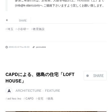
参加ご希望の方は、お名前、人数を明記の上、10月22日（土）まで
(info@k-otani.com)へ ご連絡下さいますよう宜しくお願い致します。
SHARE
埼玉
小谷研一
教育施設
2016.10.13 Thu 16:33
permalink
CAPDによる、徳島の住宅「LOFT
SHARE
HOUSE」
ARCHITECTURE
FEATURE
|
ad hoc inc
CAPD
住宅
徳島