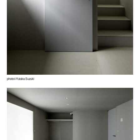
photo©Yutaka Suzuki