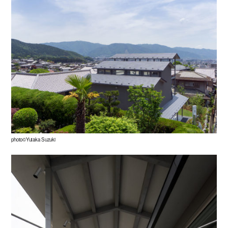
photo©Yutaka Suzuki