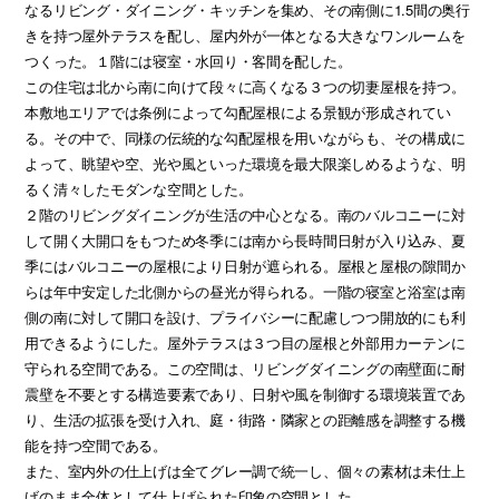
なるリビング・ダイニング・キッチンを集め、その南側に1.5間の奥行
きを持つ屋外テラスを配し、屋内外が一体となる大きなワンルームを
つくった。１階には寝室・水回り・客間を配した。
この住宅は北から南に向けて段々に高くなる３つの切妻屋根を持つ。
本敷地エリアでは条例によって勾配屋根による景観が形成されてい
る。その中で、同様の伝統的な勾配屋根を用いながらも、その構成に
よって、眺望や空、光や風といった環境を最大限楽しめるような、明
るく清々したモダンな空間とした。
２階のリビングダイニングが生活の中心となる。南のバルコニーに対
して開く大開口をもつため冬季には南から長時間日射が入り込み、夏
季にはバルコニーの屋根により日射が遮られる。屋根と屋根の隙間か
らは年中安定した北側からの昼光が得られる。一階の寝室と浴室は南
側の南に対して開口を設け、プライバシーに配慮しつつ開放的にも利
用できるようにした。屋外テラスは３つ目の屋根と外部用カーテンに
守られる空間である。この空間は、リビングダイニングの南壁面に耐
震壁を不要とする構造要素であり、日射や風を制御する環境装置であ
り、生活の拡張を受け入れ、庭・街路・隣家との距離感を調整する機
能を持つ空間である。
また、室内外の仕上げは全てグレー調で統一し、個々の素材は未仕上
げのまま全体として仕上げられた印象の空間とした。