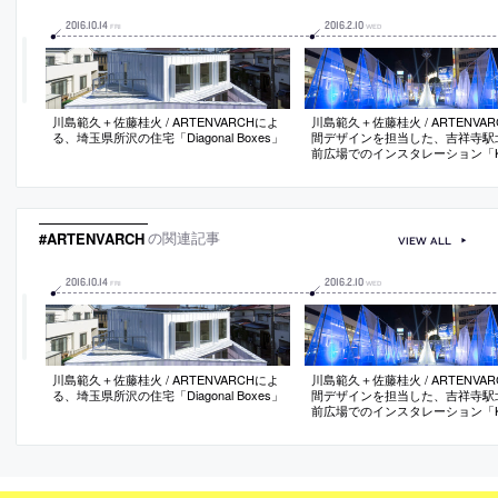
2016
.
10
.
14
2016
.
2
.
10
FRI
WED
川島範久＋佐藤桂火 / ARTENVARCHによ
川島範久＋佐藤桂火 / ARTENVAR
る、埼玉県所沢の住宅「Diagonal Boxes」
間デザインを担当した、吉祥寺駅
前広場でのインスタレーション「Kichi
Aqua Illumination 2015」
#ARTENVARCH
の関連記事
VIEW ALL
2016
.
10
.
14
2016
.
2
.
10
FRI
WED
川島範久＋佐藤桂火 / ARTENVARCHによ
川島範久＋佐藤桂火 / ARTENVAR
る、埼玉県所沢の住宅「Diagonal Boxes」
間デザインを担当した、吉祥寺駅
前広場でのインスタレーション「Kichi
Aqua Illumination 2015」