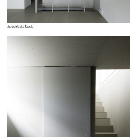
photo©Yutaka Suzuki