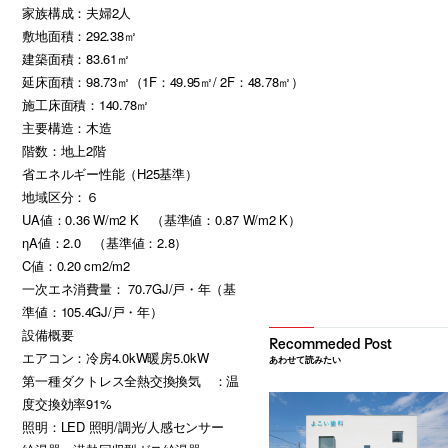
家族構成：夫婦2人
敷地面積：292.38㎡
建築面積：83.61㎡
延床面積：98.73㎡（1F：49.95㎡/ 2F：48.78㎡）
施工床面積：140.78㎡
主要構造：木造
階数：地上2階
省エネルギー性能（H25基準）
地域区分：６
UA値：0.36 W/m2 K （基準値：0.87 W/m2 K）
ηA値：2.0 （基準値：2.8）
C値：0.20 cm2/m2
一次エネ消費量： 70.7GJ/戸・年（基
準値：105.4GJ/戸・年）
設備概要
エアコン：冷房4.0kW暖房5.0kW
あわせて読みたい
第一種ダクトレス全熱交換換気 ：温
度交換効率91%
照明：LED 照明/調光/人感センサー