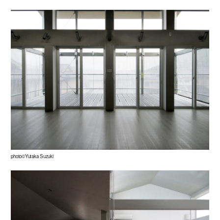
photo©Yutaka Suzuki