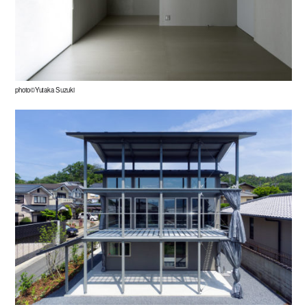
photo©Yutaka Suzuki