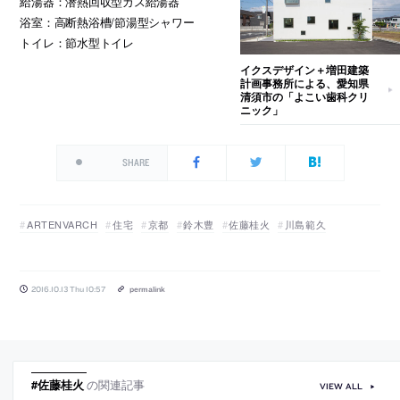
給湯器：潜熱回収型ガス給湯器
浴室：高断熱浴槽/節湯型シャワー
トイレ：節水型トイレ
イクスデザイン＋増田建築
計画事務所による、愛知県
清須市の「よこい歯科クリ
ニック」
SHARE
ARTENVARCH
住宅
京都
鈴木豊
佐藤桂火
川島範久
2016.10.13 Thu 10:57
permalink
#佐藤桂火
の関連記事
VIEW ALL