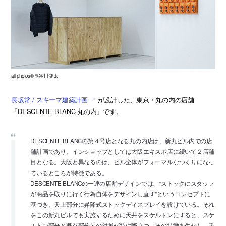
all photos©長谷川健太
長坂常 / スキーマ建築計画
が設計した、東京・丸の内の店舗
「DESCENTE BLANC 丸の内」です。
DESCENTE BLANCの第４号店となる丸の内店は、新丸ビル内での店
舗計画であり、インショップとしては大阪エキスポ店に続いて２店舗
目となる。大阪と異なるのは、ビル全体がフォーマルなつくりになっ
ているところが特徴である。
DESCENTE BLANCの一連の店舗デザインでは、”ストックにスタッフ
が商品を取りに行く行為自体をデザインし直す”というコンセプトに
基づき、天上部分に昇降式ストックディスプレイを設けている。それ
をこの新丸ビルでも実施するために天井をスケルトンにすると、スケ
ルトン部分と既存部分との対照が特に際立つ。その特徴を生かし、天