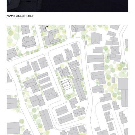
photo©Yutaka Suzuki