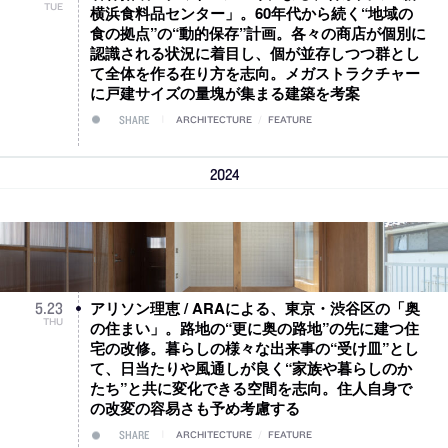
TUE
横浜食料品センター」。60年代から続く“地域の
食の拠点”の“動的保存”計画。各々の商店が個別に
認識される状況に着目し、個が並存しつつ群とし
て全体を作る在り方を志向。メガストラクチャー
に戸建サイズの量塊が集まる建築を考案
SHARE
ARCHITECTURE
/
FEATURE
2024
アリソン理恵 / ARAによる、東京・渋谷区の「奥
5
.
23
THU
の住まい」。路地の“更に奥の路地”の先に建つ住
宅の改修。暮らしの様々な出来事の“受け皿”とし
て、日当たりや風通しが良く“家族や暮らしのか
たち”と共に変化できる空間を志向。住人自身で
の改変の容易さも予め考慮する
SHARE
ARCHITECTURE
/
FEATURE