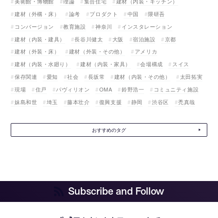
美術館・博物館
理論
集合住宅
建材（内装・キッチン）
建材（外構・床）
論考
プロダクト
中国
隈研吾
コンバージョン
教育施設
神奈川
インスタレーション
建材（内装・建具）
長谷川健太
大阪
宿泊施設
京都
建材（外装・床）
建材（外装・その他）
アメリカ
建材（内装・水廻り）
建材（内装・家具）
会場構成
スイス
保存関連
愛知
社会
長坂常
建材（内装・その他）
太田拓実
現場
住戸
パヴィリオン
OMA
鈴野浩一
コミュニティ施設
妹島和世
埼玉
藤本壮介
復興支援
静岡
渋谷区
禿真哉
おすすめのタグ
Subscribe and Follow