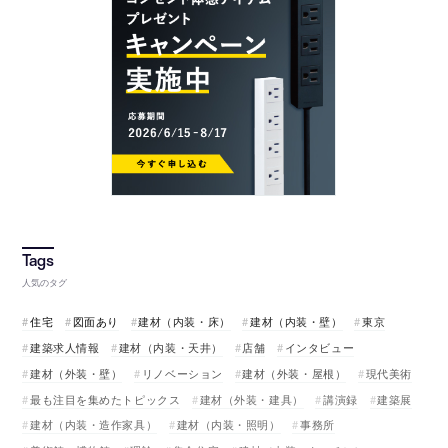
人気のタグ
住宅
図面あり
建材（内装・床）
建材（内装・壁）
東京
建築求人情報
建材（内装・天井）
店舗
インタビュー
建材（外装・壁）
リノベーション
建材（外装・屋根）
現代美術
最も注目を集めたトピックス
建材（外装・建具）
講演録
建築展
建材（内装・造作家具）
建材（内装・照明）
事務所