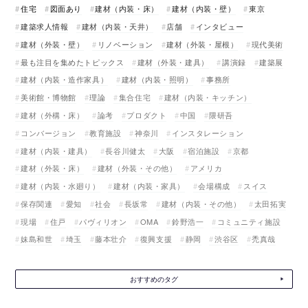
住宅
図面あり
建材（内装・床）
建材（内装・壁）
東京
建築求人情報
建材（内装・天井）
店舗
インタビュー
建材（外装・壁）
リノベーション
建材（外装・屋根）
現代美術
最も注目を集めたトピックス
建材（外装・建具）
講演録
建築展
建材（内装・造作家具）
建材（内装・照明）
事務所
美術館・博物館
理論
集合住宅
建材（内装・キッチン）
建材（外構・床）
論考
プロダクト
中国
隈研吾
コンバージョン
教育施設
神奈川
インスタレーション
建材（内装・建具）
長谷川健太
大阪
宿泊施設
京都
建材（外装・床）
建材（外装・その他）
アメリカ
建材（内装・水廻り）
建材（内装・家具）
会場構成
スイス
保存関連
愛知
社会
長坂常
建材（内装・その他）
太田拓実
現場
住戸
パヴィリオン
OMA
鈴野浩一
コミュニティ施設
妹島和世
埼玉
藤本壮介
復興支援
静岡
渋谷区
禿真哉
おすすめのタグ