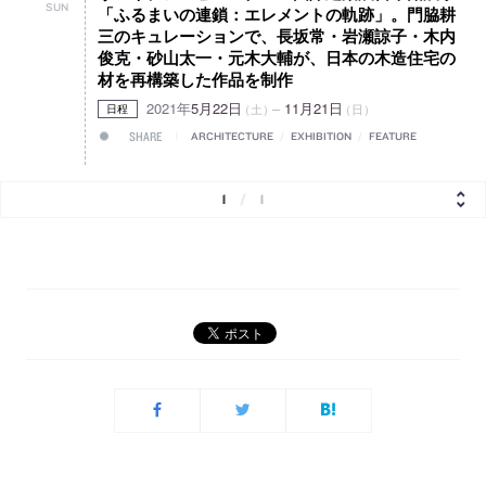
SUN
「ふるまいの連鎖：エレメントの軌跡」。門脇耕
三のキュレーションで、長坂常・岩瀬諒子・木内
俊克・砂山太一・元木大輔が、日本の木造住宅の
材を再構築した作品を制作
2021年
5月22日
–
11月21日
（土）
（日）
日程
SHARE
ARCHITECTURE
/
EXHIBITION
/
FEATURE
1
/
1