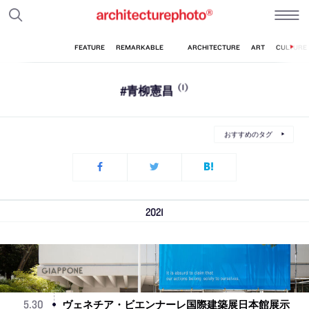
#青柳憲昌
(1)
おすすめのタグ
2021
ヴェネチア・ビエンナーレ国際建築展日本館展示
5
.
30