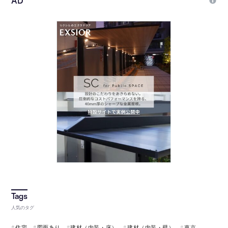
人気のタグ
住宅
図面あり
建材（内装・床）
建材（内装・壁）
東京