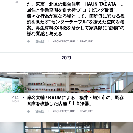
TUE
た、東京・北区の集合住宅「HAUN TABATA」。
居住と作業空間を併せ持つ“コリビング賃貸”。
様々な行為が重なる場として、箇所毎に異なる役
割を果たす“センターテーブル”を据えた空間を考
案。再生材料の特徴を活かして家具類に“鉱物”の
様な質感も与える
SHARE
ARCHITECTURE
/
FEATURE
2020
岸名大輔 / BAUMによる、福井・鯖江市の、既存
12
.
14
MON
倉庫を改修した店舗「土直漆器」
SHARE
ARCHITECTURE
/
FEATURE