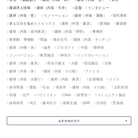
建築求人情報
建材（内装・天井）
店舗
インタビュー
建材（外装・壁）
リノベーション
建材（外装・屋根）
現代美術
最も注目を集めたトピックス
建材（外装・建具）
講演録
建築展
建材（内装・造作家具）
建材（内装・照明）
事務所
美術館・博物館
理論
集合住宅
建材（内装・キッチン）
建材（外構・床）
論考
プロダクト
中国
隈研吾
コンバージョン
教育施設
神奈川
インスタレーション
建材（内装・建具）
長谷川健太
大阪
宿泊施設
京都
建材（外装・床）
建材（外装・その他）
アメリカ
建材（内装・水廻り）
建材（内装・家具）
会場構成
スイス
保存関連
愛知
社会
長坂常
建材（内装・その他）
太田拓実
現場
住戸
パヴィリオン
OMA
鈴野浩一
コミュニティ施設
妹島和世
埼玉
藤本壮介
復興支援
静岡
渋谷区
禿真哉
おすすめのタグ