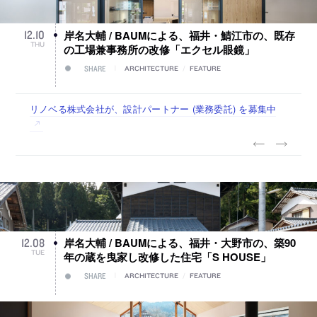
岸名大輔 / BAUMによる、福井・鯖江市の、既存
12
.
10
THU
の工場兼事務所の改修「エクセル眼鏡」
SHARE
ARCHITECTURE
/
FEATURE
佐々木慧が主宰する「axonometric株式会社」が、設計スタ
古民家を軸に全国で“価値循環の仕組み”を作り、リモートワ
リノベる株式会社が、設計パートナー (業務委託) を募集中
社会への影響力のある建築を手掛け、スタッフ同士で助け合
代官山を拠点に活動する「梅澤竜也 / ALA INC.」が、設計ス
ッフ（経験者・既卒・2027年新卒）を募集中
ーク主体の働き方を実践する「株式会社つぎと」が、設計ス
う環境づくりも行う「E.A.S.T.architects」が、設計スタッフ
タッフ・アルバイト・事務職を募集中
タッフ（経験者・既卒）を募集中
（経験者・既卒・2027年新卒）を募集中
岸名大輔 / BAUMによる、福井・大野市の、築90
12
.
08
TUE
年の蔵を曳家し改修した住宅「S HOUSE」
SHARE
ARCHITECTURE
/
FEATURE