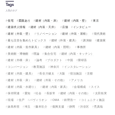
人気のタグ
住宅
図面あり
建材（内装・床）
建材（内装・壁）
東京
建築求人情報
建材（内装・天井）
店舗
インタビュー
建材（外装・壁）
リノベーション
建材（外装・屋根）
現代美術
最も注目を集めたトピックス
建材（外装・建具）
講演録
建築展
建材（内装・造作家具）
建材（内装・照明）
事務所
美術館・博物館
理論
集合住宅
建材（内装・キッチン）
建材（外構・床）
論考
プロダクト
中国
隈研吾
コンバージョン
教育施設
神奈川
インスタレーション
建材（内装・建具）
長谷川健太
大阪
宿泊施設
京都
建材（外装・床）
建材（外装・その他）
アメリカ
建材（内装・水廻り）
建材（内装・家具）
会場構成
スイス
保存関連
愛知
社会
長坂常
建材（内装・その他）
太田拓実
現場
住戸
パヴィリオン
OMA
鈴野浩一
コミュニティ施設
妹島和世
埼玉
藤本壮介
復興支援
静岡
渋谷区
禿真哉