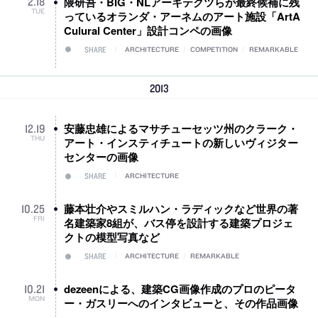
隈研吾・BIG・NLアーキテクツらが最終候補に残
2
.
18
TUE
っているオランダ・アーネムのアート施設「ArtA
Culural Center」設計コンペの画像
SHARE
ARCHITECTURE
/
COMPETITION
/
REMARKABLE
2013
安藤忠雄によるマサチューセッツ州のクラーク・
12
.
19
THU
アート・インスティチュートの新しいヴィジター
センターの画像
SHARE
ARCHITECTURE
藤本壮介やスミルハン・ラディックなど世界の著
10
.
25
FRI
名建築家8組が、バス停を設計する建築プロジェ
クトの模型写真など
SHARE
ARCHITECTURE
/
REMARKABLE
dezeenによる、建築CG画像作成のプロのピータ
10
.
21
MON
ー・ガスリーへのインタビューと、その作品画像