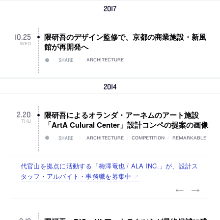
2017
隈研吾のデザイン監修で、京都の商業施設・新風
10
.
25
WED
館が再開発へ
SHARE
ARCHITECTURE
2014
隈研吾によるオランダ・アーネムのアート施設
2
.
20
THU
「ArtA Culural Center」設計コンペの提案の画像
SHARE
ARCHITECTURE
/
COMPETITION
/
REMARKABLE
古民家を軸に全国で“価値循環の仕組み”を作り、リモートワ
リノベる株式会社が、設計パートナー (業務委託) を募集中
社会への影響力のある建築を手掛け、スタッフ同士で助け合
代官山を拠点に活動する「梅澤竜也 / ALA INC.」が、設計ス
住宅や共同住宅などを手掛け、“合理的でシンプルなデザイ
ーク主体の働き方を実践する「株式会社つぎと」が、設計ス
う環境づくりも行う「E.A.S.T.architects」が、設計スタッフ
タッフ・アルバイト・事務職を募集中
ン”を志向する「PANDA：山本浩三建築設計事務所」が、設
タッフ（経験者・既卒）を募集中
（経験者・既卒・2027年新卒）を募集中
計スタッフ（経験者・既卒・2027年新卒）を募集中