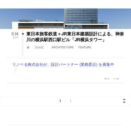
東日本旅客鉄道＋JR東日本建築設計による、神奈
11
.
14
SAT
川の横浜駅西口駅ビル「JR横浜タワー」
SHARE
ARCHITECTURE
/
FEATURE
佐々木慧が主宰する「axonometric株式会社」が、設計スタ
古民家を軸に全国で“価値循環の仕組み”を作り、リモートワ
リノベる株式会社が、設計パートナー (業務委託) を募集中
社会への影響力のある建築を手掛け、スタッフ同士で助け合
代官山を拠点に活動する「梅澤竜也 / ALA INC.」が、設計ス
ッフ（経験者・既卒・2027年新卒）を募集中
ーク主体の働き方を実践する「株式会社つぎと」が、設計ス
う環境づくりも行う「E.A.S.T.architects」が、設計スタッフ
タッフ・アルバイト・事務職を募集中
タッフ（経験者・既卒）を募集中
（経験者・既卒・2027年新卒）を募集中
1
/
1