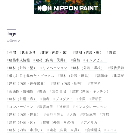
人気のタグ
住宅
図面あり
建材（内装・床）
建材（内装・壁）
東京
建築求人情報
建材（内装・天井）
店舗
インタビュー
建材（外装・壁）
リノベーション
建材（外装・屋根）
現代美術
最も注目を集めたトピックス
建材（外装・建具）
講演録
建築展
建材（内装・造作家具）
建材（内装・照明）
事務所
美術館・博物館
理論
集合住宅
建材（内装・キッチン）
建材（外構・床）
論考
プロダクト
中国
隈研吾
コンバージョン
教育施設
神奈川
インスタレーション
建材（内装・建具）
長谷川健太
大阪
宿泊施設
京都
建材（外装・床）
建材（外装・その他）
アメリカ
建材（内装・水廻り）
建材（内装・家具）
会場構成
スイス