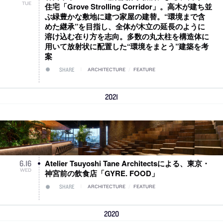
TUE
住宅「Grove Strolling Corridor」。高木が建ち並
ぶ緑豊かな敷地に建つ家屋の建替。“環境まで含
めた継承”を目指し、全体が木立の延長のように
溶け込む在り方を志向。多数の丸太柱を構造体に
用いて放射状に配置した“環境をまとう”建築を考
案
SHARE
ARCHITECTURE
/
FEATURE
2021
Atelier Tsuyoshi Tane Architectsによる、東京・
6
.
16
WED
神宮前の飲食店「GYRE. FOOD」
SHARE
ARCHITECTURE
/
FEATURE
2020