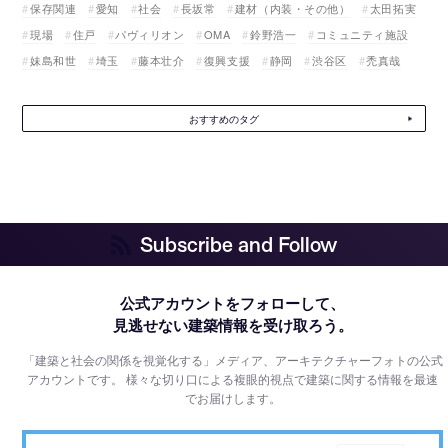
保存関連
愛知
社会
長坂常
建材（内装・その他）
太田拓実
現場
住戸
パヴィリオン
OMA
鈴野浩一
コミュニティ施設
妹島和世
埼玉
藤本壮介
復興支援
静岡
渋谷区
禿真哉
おすすめのタグ
Subscribe and Follow
公式アカウントをフォローして、
見逃せない建築情報を受け取ろう。
「建築と社会の関係を視覚化する」メディア、アーキテクチャーフォトの公式
アカウントです。
様々な切り口による複眼的視点で建築に関する情報を最速
でお届けします。