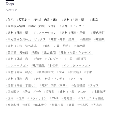
人気のタグ
住宅
図面あり
建材（内装・床）
建材（内装・壁）
東京
建築求人情報
建材（内装・天井）
店舗
インタビュー
建材（外装・壁）
リノベーション
建材（外装・屋根）
現代美術
最も注目を集めたトピックス
建材（外装・建具）
講演録
建築展
建材（内装・造作家具）
建材（内装・照明）
事務所
美術館・博物館
理論
集合住宅
建材（内装・キッチン）
建材（外構・床）
論考
プロダクト
中国
隈研吾
コンバージョン
教育施設
神奈川
インスタレーション
建材（内装・建具）
長谷川健太
大阪
宿泊施設
京都
建材（外装・床）
建材（外装・その他）
アメリカ
建材（内装・水廻り）
建材（内装・家具）
会場構成
スイス
保存関連
愛知
社会
長坂常
建材（内装・その他）
太田拓実
現場
住戸
パヴィリオン
OMA
鈴野浩一
コミュニティ施設
妹島和世
埼玉
藤本壮介
復興支援
静岡
渋谷区
禿真哉