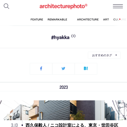
#hyakka
(1)
おすすめのタグ
2023
西久保毅人 / ニコ設計室による、東京・世田谷区
3
.
13