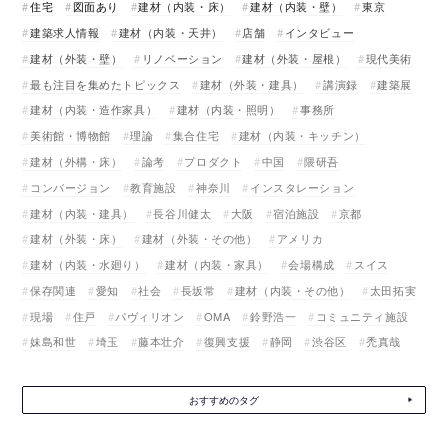
住宅
図面あり
建材（内装・床）
建材（内装・壁）
東京
建築求人情報
建材（内装・天井）
店舗
インタビュー
建材（外装・壁）
リノベーション
建材（外装・屋根）
現代美術
最も注目を集めたトピックス
建材（外装・建具）
講演録
建築展
建材（内装・造作家具）
建材（内装・照明）
事務所
美術館・博物館
理論
集合住宅
建材（内装・キッチン）
建材（外構・床）
論考
プロダクト
中国
隈研吾
コンバージョン
教育施設
神奈川
インスタレーション
建材（内装・建具）
長谷川健太
大阪
宿泊施設
京都
建材（外装・床）
建材（外装・その他）
アメリカ
建材（内装・水廻り）
建材（内装・家具）
会場構成
スイス
保存関連
愛知
社会
長坂常
建材（内装・その他）
太田拓実
現場
住戸
パヴィリオン
OMA
鈴野浩一
コミュニティ施設
妹島和世
埼玉
藤本壮介
復興支援
静岡
渋谷区
禿真哉
おすすめのタグ