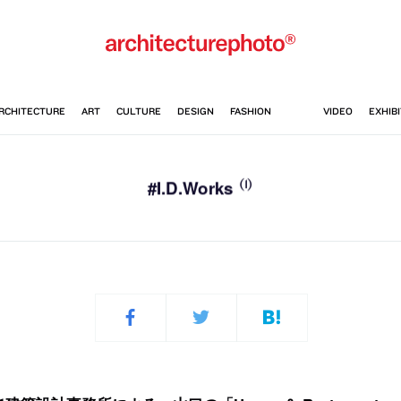
(1)
#I.D.Works