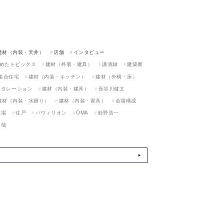
建材（内装・天井）
店舗
インタビュー
めたトピックス
建材（外装・建具）
講演録
建築展
集合住宅
建材（内装・キッチン）
建材（外構・床）
スタレーション
建材（内装・建具）
長谷川健太
建材（内装・水廻り）
建材（内装・家具）
会場構成
現場
住戸
パヴィリオン
OMA
鈴野浩一
真哉