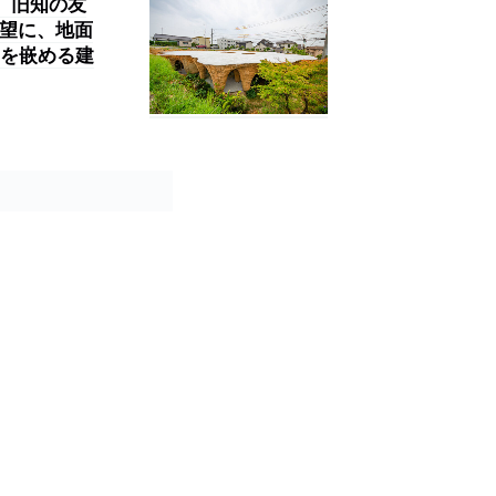
」。旧知の友
要望に、地面
を嵌める建