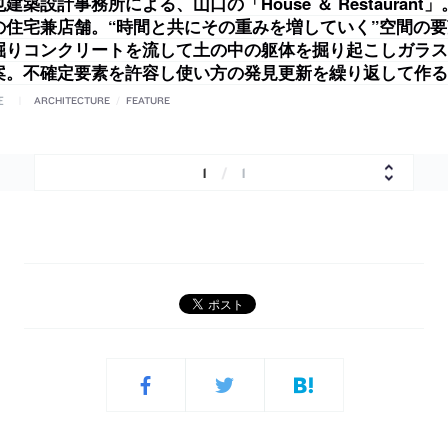
建築設計事務所による、山口の「House ＆ Restaurant
の住宅兼店舗。“時間と共にその重みを増していく”空間の
掘りコンクリートを流して土の中の躯体を掘り起こしガラス
案。不確定要素を許容し使い方の発見更新を繰り返して作る
E
ARCHITECTURE
/
FEATURE
1
/
1