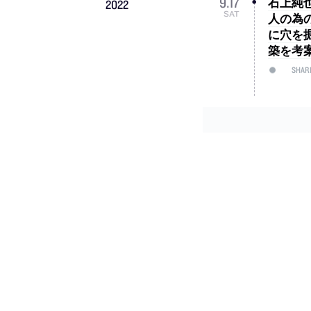
石上純也
9
.
17
2022
SAT
人の為
に穴を
築を考
SHAR