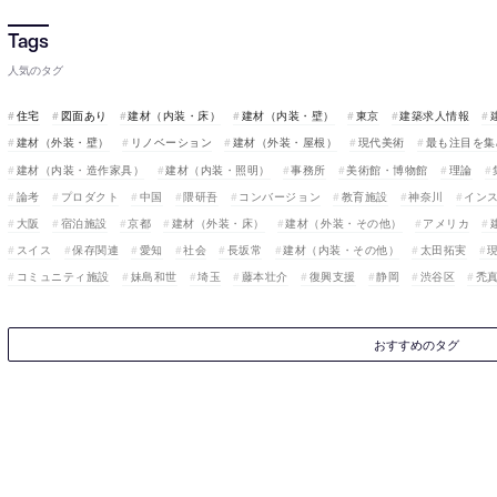
人気のタグ
住宅
図面あり
建材（内装・床）
建材（内装・壁）
東京
建築求人情報
建材（外装・壁）
リノベーション
建材（外装・屋根）
現代美術
最も注目を集
建材（内装・造作家具）
建材（内装・照明）
事務所
美術館・博物館
理論
論考
プロダクト
中国
隈研吾
コンバージョン
教育施設
神奈川
イン
大阪
宿泊施設
京都
建材（外装・床）
建材（外装・その他）
アメリカ
スイス
保存関連
愛知
社会
長坂常
建材（内装・その他）
太田拓実
コミュニティ施設
妹島和世
埼玉
藤本壮介
復興支援
静岡
渋谷区
禿
おすすめのタグ