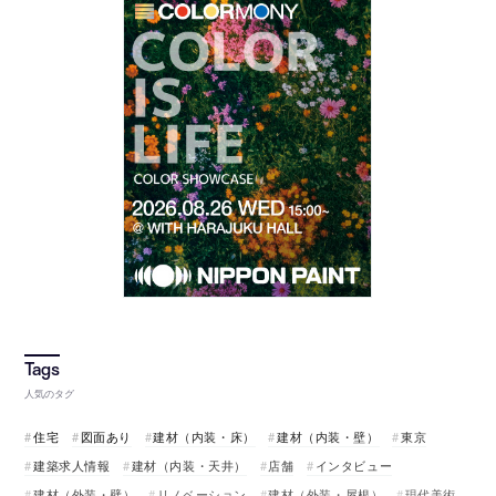
人気のタグ
住宅
図面あり
建材（内装・床）
建材（内装・壁）
東京
建築求人情報
建材（内装・天井）
店舗
インタビュー
建材（外装・壁）
リノベーション
建材（外装・屋根）
現代美術