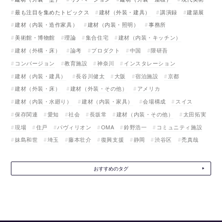
最も注目を集めたトピックス
建材（外装・建具）
講演録
建築展
建材（内装・造作家具）
建材（内装・照明）
事務所
美術館・博物館
理論
集合住宅
建材（内装・キッチン）
建材（外構・床）
論考
プロダクト
中国
隈研吾
コンバージョン
教育施設
神奈川
インスタレーション
建材（内装・建具）
長谷川健太
大阪
宿泊施設
京都
建材（外装・床）
建材（外装・その他）
アメリカ
建材（内装・水廻り）
建材（内装・家具）
会場構成
スイス
保存関連
愛知
社会
長坂常
建材（内装・その他）
太田拓実
現場
住戸
パヴィリオン
OMA
鈴野浩一
コミュニティ施設
妹島和世
埼玉
藤本壮介
復興支援
静岡
渋谷区
禿真哉
おすすめのタグ