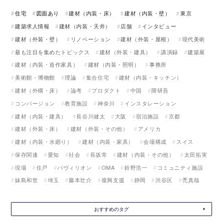
住宅
図面あり
建材（内装・床）
建材（内装・壁）
東京
建築求人情報
建材（内装・天井）
店舗
インタビュー
建材（外装・壁）
リノベーション
建材（外装・屋根）
現代美術
最も注目を集めたトピックス
建材（外装・建具）
講演録
建築展
建材（内装・造作家具）
建材（内装・照明）
事務所
美術館・博物館
理論
集合住宅
建材（内装・キッチン）
建材（外構・床）
論考
プロダクト
中国
隈研吾
コンバージョン
教育施設
神奈川
インスタレーション
建材（内装・建具）
長谷川健太
大阪
宿泊施設
京都
建材（外装・床）
建材（外装・その他）
アメリカ
建材（内装・水廻り）
建材（内装・家具）
会場構成
スイス
保存関連
愛知
社会
長坂常
建材（内装・その他）
太田拓実
現場
住戸
パヴィリオン
OMA
鈴野浩一
コミュニティ施設
妹島和世
埼玉
藤本壮介
復興支援
静岡
渋谷区
禿真哉
おすすめのタグ