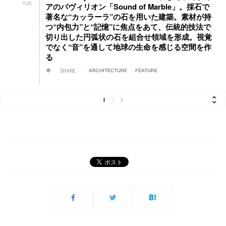
TUE
アのパヴィリオン「Sound of Marble」。採石で
著名な“カッラーラ”の石を用いた建築。素材が持
つ“内包力”と“記憶”に焦点をあて、伝統的技法で
切り出した円弧状の石を組合せ領域を形成。視覚
でなく“音”を通して地球の生命を感じる空間を作
る
SHARE
ARCHITECTURE
/
FEATURE
1
/
1