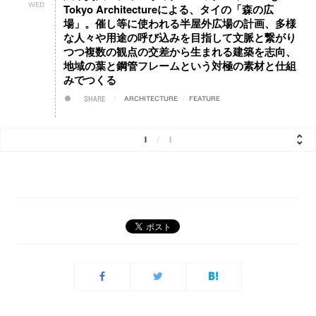
WED
Tokyo Architectureによる、タイの「森の広
場」。催し等に使われる半屋外広場の計画、多様
な人々や用途の呼び込みを目指して文脈と繋がり
つつ複数の観点の交差から生まれる建築を志向、
地域の葉と鋼管フレームという対極の素材と仕組
みでつくる
SHARE
ARCHITECTURE
/
FEATURE
1
/
1