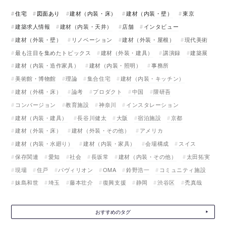
住宅
図面あり
建材（内装・床）
建材（内装・壁）
東京
建築求人情報
建材（内装・天井）
店舗
インタビュー
建材（外装・壁）
リノベーション
建材（外装・屋根）
現代美術
最も注目を集めたトピックス
建材（外装・建具）
講演録
建築展
建材（内装・造作家具）
建材（内装・照明）
事務所
美術館・博物館
理論
集合住宅
建材（内装・キッチン）
建材（外構・床）
論考
プロダクト
中国
隈研吾
コンバージョン
教育施設
神奈川
インスタレーション
建材（内装・建具）
長谷川健太
大阪
宿泊施設
京都
建材（外装・床）
建材（外装・その他）
アメリカ
建材（内装・水廻り）
建材（内装・家具）
会場構成
スイス
保存関連
愛知
社会
長坂常
建材（内装・その他）
太田拓実
現場
住戸
パヴィリオン
OMA
鈴野浩一
コミュニティ施設
妹島和世
埼玉
藤本壮介
復興支援
静岡
渋谷区
禿真哉
おすすめのタグ