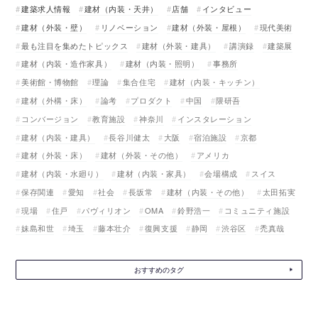
建築求人情報
建材（内装・天井）
店舗
インタビュー
建材（外装・壁）
リノベーション
建材（外装・屋根）
現代美術
最も注目を集めたトピックス
建材（外装・建具）
講演録
建築展
建材（内装・造作家具）
建材（内装・照明）
事務所
美術館・博物館
理論
集合住宅
建材（内装・キッチン）
建材（外構・床）
論考
プロダクト
中国
隈研吾
コンバージョン
教育施設
神奈川
インスタレーション
建材（内装・建具）
長谷川健太
大阪
宿泊施設
京都
建材（外装・床）
建材（外装・その他）
アメリカ
建材（内装・水廻り）
建材（内装・家具）
会場構成
スイス
保存関連
愛知
社会
長坂常
建材（内装・その他）
太田拓実
現場
住戸
パヴィリオン
OMA
鈴野浩一
コミュニティ施設
妹島和世
埼玉
藤本壮介
復興支援
静岡
渋谷区
禿真哉
おすすめのタグ