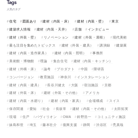
人気のタグ
住宅
図面あり
建材（内装・床）
建材（内装・壁）
東京
建築求人情報
建材（内装・天井）
店舗
インタビュー
建材（外装・壁）
リノベーション
建材（外装・屋根）
現代美術
最も注目を集めたトピックス
建材（外装・建具）
講演録
建築展
建材（内装・造作家具）
建材（内装・照明）
事務所
美術館・博物館
理論
集合住宅
建材（内装・キッチン）
建材（外構・床）
論考
プロダクト
中国
隈研吾
コンバージョン
教育施設
神奈川
インスタレーション
建材（内装・建具）
長谷川健太
大阪
宿泊施設
京都
建材（外装・床）
建材（外装・その他）
アメリカ
建材（内装・水廻り）
建材（内装・家具）
会場構成
スイス
保存関連
愛知
社会
長坂常
建材（内装・その他）
太田拓実
現場
住戸
パヴィリオン
OMA
鈴野浩一
コミュニティ施設
妹島和世
埼玉
藤本壮介
復興支援
静岡
渋谷区
禿真哉