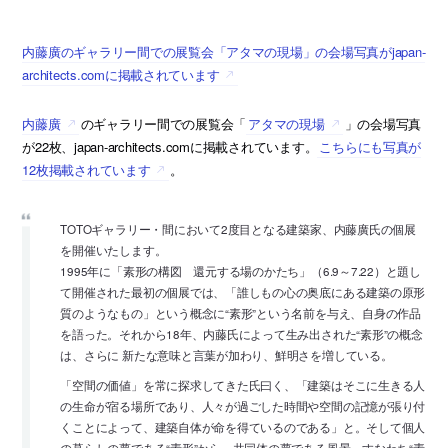
内藤廣のギャラリー間での展覧会「アタマの現場」の会場写真がjapan-
architects.comに掲載されています
内藤廣
のギャラリー間での展覧会「
アタマの現場
」の会場写真
が22枚、japan-architects.comに掲載されています。
こちらにも写真が
12枚掲載されています
。
TOTOギャラリー・間において2度目となる建築家、内藤廣氏の個展
を開催いたします。
1995年に「素形の構図 還元する場のかたち」（6.9～7.22）と題し
て開催された最初の個展では、「誰しもの心の奥底にある建築の原形
質のようなもの」という概念に“素形”という名前を与え、自身の作品
を語った。それから18年、内藤氏によって生み出された“素形”の概念
は、さらに 新たな意味と言葉が加わり、鮮明さを増している。
「空間の価値」を常に探求してきた氏曰く、「建築はそこに生きる人
の生命が宿る場所であり、人々が過ごした時間や空間の記憶が張り付
くことによって、建築自体が命を得ているのである」と。そして個人
の暮らしの夢である“素形”から、共同体の夢である風景、すなわち“素