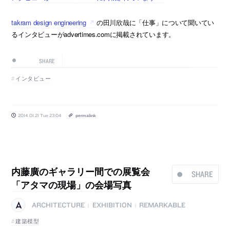
takram design engineering
の田川欣哉に「仕事」について聞いてい
るインタビューがadvertimes.comに掲載されています。
SHARE
インタビュー
2014.01.21 Tue 23:04
permalink
内藤廣のギャラリー間での展覧会
SHARE
「アタマの現場」の会場写真
ARCHITECTURE
EXHIBITION
REMARKABLE
|
|
建築模型