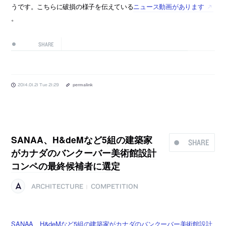
うです。こちらに破損の様子を伝えている
ニュース動画があります
。
SHARE
2014.01.21 Tue 21:29
permalink
SANAA、H&deMなど5組の建築家
SHARE
がカナダのバンクーバー美術館設計
コンペの最終候補者に選定
ARCHITECTURE
COMPETITION
|
SANAA、H&deMなど5組の建築家がカナダのバンクーバー美術館設計