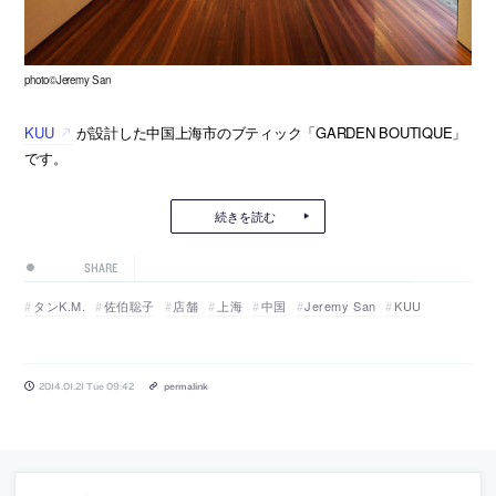
photo©Jeremy San
KUU
が設計した中国上海市のブティック「GARDEN BOUTIQUE」
です。
続きを読む
SHARE
タンK.M.
佐伯聡子
店舗
上海
中国
Jeremy San
KUU
2014.01.21 Tue 09:42
permalink