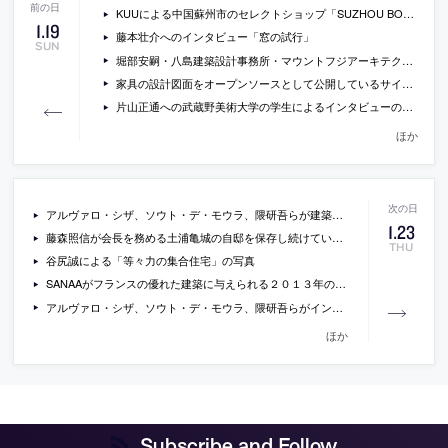
KUUによる中国蘇州市のセレクトショップ「SUZHOU BOUTIQUE」
1
.
19
藤本壮介へのインタビュー「窓の試行」
SUN
堀部安嗣・八島建築設計事務所・マウントフジアーキテクツスタジオらのディテールを紹介している書籍『建築知識2014年2月号』
家具の設計図面をオープンソースとして公開しているサイト「OpenDesk」
片山正通への武蔵野美術大学の学生によるインタビューの後編
ほか
アルヴァロ・シザ、ソウト・デ・モウラ、隈研吾らが建築展「Sensing Spaces」での作品などについて語っているインタビュー動画
1
.
23
藤森照信が会長を務める土浦亀城の自邸を保存し続けていくための会「土浦邸フレンズ」が設立
THU
谷尻誠による「等々力の集合住宅」の写真
SANAAがフランスの優れた建築に与えられる２０１３年の「銀の定規賞」を受賞
アルヴァロ・シザ、ソウト・デ・モウラ、隈研吾らがインスタレーションを制作している建築展「Sensing Spaces」の会場写真
ほか
Subscribe and Follow