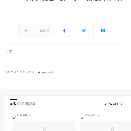
SHARE
木
2014.01.21 Tue 22:14
permalink
#木
の関連記事
VIEW ALL
2014
.
8
.
01
2014
.
4
.
26
FRI
SAT