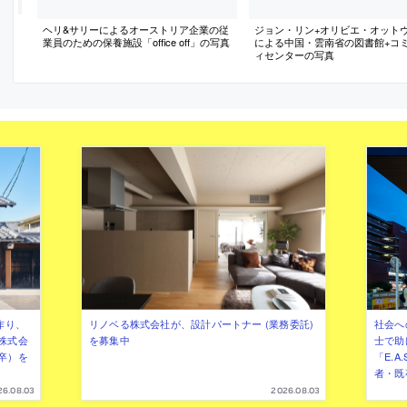
ヘリ&サリーによるオーストリア企業の従
ジョン・リン+オリビエ・オット
業員のための保養施設「office off」の写真
による中国・雲南省の図書館+コ
ィセンターの写真
作り、
リノベる株式会社が、設計パートナー (業務委託)
社会へ
株式会
を募集中
士で助
卒）を
「E.A
者・既
26.08.03
2026.08.03