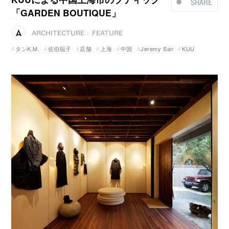
SHARE
「GARDEN BOUTIQUE」
ARCHITECTURE
FEATURE
|
タンK.M.
佐伯聡子
店舗
上海
中国
Jeremy San
KUU