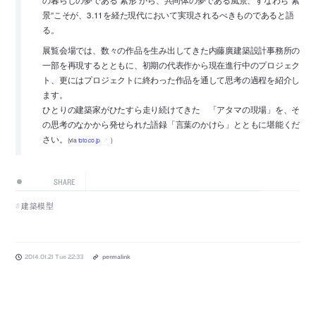
景”こそが、3.11を経た現代において実現されるべきものであると語
る。
展覧会場では、数々の作品を生み出してきた内藤廣建築設計事務所の
一部を再現するとともに、初期の代表作から現在進行中のプロジェク
ト、更にはプロジェクトに終わった作品を通して思考の過程を紹介し
ます。
ひとりの建築家がひたすら走り続けてきた 「アタマの現場」を、そ
の思考のなかから発せられた語録「言葉のかけら」とともに堪能くだ
さい。
(via
toto.co.jp
)
SHARE
建築模型
2014.01.21 Tue 22:33
permalink