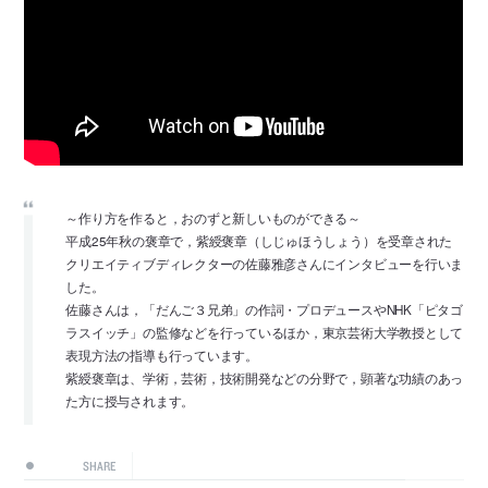
～作り方を作ると，おのずと新しいものができる～
平成25年秋の褒章で，紫綬褒章（しじゅほうしょう）を受章された
クリエイティブディ­レクターの佐藤雅彦さんにインタビューを行いま
した。
佐藤さんは，「だんご３兄弟」の作詞・プロデュースやNHK「ピタゴ
ラスイッチ」の監­修などを行っているほか，東京芸術大学教授として
表現方法の指導も行っています。
紫綬褒章は、学術，芸術，技術開発などの分野で，顕著な功績のあっ
た方に授与されます­。
SHARE