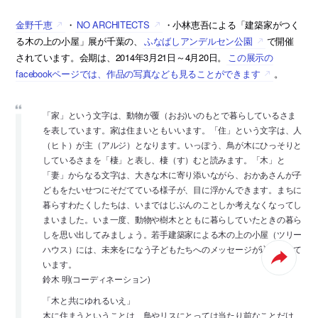
金野千恵
・
NO ARCHITECTS
・小林恵吾による「建築家がつく
る木の上の小屋」展が千葉の、
ふなばしアンデルセン公園
で開催
されています。会期は、2014年3月21日～4月20日。
この展示の
facebookページでは、作品の写真なども見ることができます
。
「家」という文字は、動物が覆（おお)いのもとで暮らしているさま
を表しています。家は住まいともいいます。「住」という文字は、人
（ヒト）が主（アルジ）となります。いっぽう、鳥が木にひっそりと
しているさまを「棲」と表し、棲（す）むと読みます。「木」と
「妻」からなる文字は、大きな木に寄り添いながら、おかあさんが子
どもをたいせつにそだてている様子が、目に浮かんできます。まちに
暮らすわたくしたちは、いまではじぶんのことしか考えなくなってし
まいました。いま一度、動物や樹木とともに暮らしていたときの暮ら
しを思い出してみましょう。若手建築家による木の上の小屋（ツリー
ハウス）には、未来をになう子どもたちへのメッセージが込められて
います。
鈴木 明(コーディネーション)
「木と共にゆれるいえ」
木に住まうということは、鳥やリスにとっては当たり前なことだけ