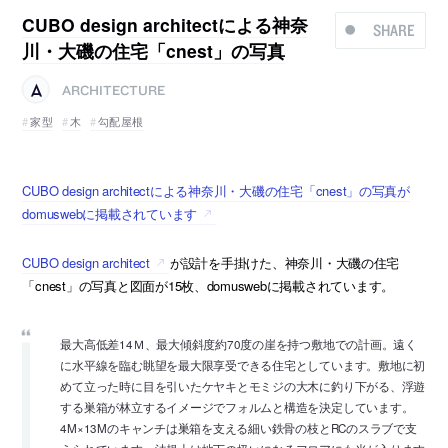
CUBO design architectによる神奈
SHARE
川・大磯の住宅「cnest」の写真
ARCHITECTURE
家型
木
勾配屋根
CUBO design architectによる神奈川・大磯の住宅「cnest」の写真が
domuswebに掲載されています
CUBO design architect
が設計を手掛けた、神奈川・大磯の住宅
「cnest」の写真と図面が15枚、domuswebに掲載されています。
最大高低差14Ｍ、最大傾斜度約70度の崖を持つ敷地での計画。遠く
に水平線を臨む眺望を最大限享受できる住宅としています。敷地に初
めて立った時に目を引いたケヤキとモミジの大木に釣り下がる、浮遊
する巣箱が林立するイメージでフォルムと構造を決定しています。
4M×13Mのキャンチは巣箱を支える細い鉄骨の枝とRCのスラブで支