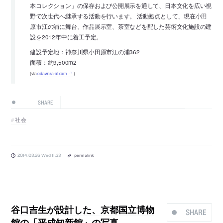
本コレクション」の保存および公開展示を通して、日本文化を広い視
野で次世代へ継承する活動を行います。 活動拠点として、現在小田
原市江の浦に舞台、作品展示室、茶室などを配した芸術文化施設の建
設を2012年中に着工予定。
建設予定地：神奈川県小田原市江の浦362
面積：約9,500m2
(via
odawara-af.com
)
SHARE
社会
2014.03.26 Wed 11:33
permalink
谷口吉生が設計した、京都国立博物
SHARE
館の「平成知新館」の写真