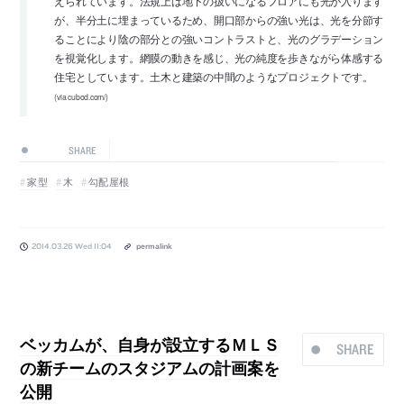
えられています。法規上は地下の扱いになるフロアにも光が入ります
が、半分土に埋まっているため、開口部からの強い光は、光を分節す
ることにより陰の部分との強いコントラストと、光のグラデーション
を視覚化します。網膜の動きを感じ、光の純度を歩きながら体感する
住宅としています。土木と建築の中間のようなプロジェクトです。
(via cubod.com/)
SHARE
家型
木
勾配屋根
2014.03.26 Wed 11:04
permalink
ベッカムが、自身が設立するＭＬＳ
SHARE
の新チームのスタジアムの計画案を
公開