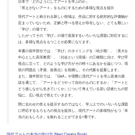
日本で「どのようにしてアートを学ぶのか」
「答えがないアート」をものにするための多様な視点を提示
現代アートと称される新しい領域は、作品に対する絶対的な評価軸が
定まっていないため、正解と呼べる答えが存在しない、とても難しい
「学び」の場です。
したがってその「学び」の場で直面するいろいろな課題に対応するに
は、多様な視点をもつことが必要になります。
本書の前半部分では、「学び」のタイミングを〈幼少期〉、〈美大を
中心とした高等教育〉、〈社会という現場〉の三種類に分け、学び手
視点に立って、どのような学び方がその時々にあるかを論じつつ、現
状の問題点（矛盾、改善点）を指摘し、その代案を提案します。
また、後半部分では、「Q&A」や実際に現代アートを学ぶ若者の鼎
談を通じて、「アートをどうやって自分のものにするか」「アートと
どう接しながら生きていくか」について考えている若い読者たちの苦
悩に、広い視点で答えていきます。
間に合わせの答えを提示するのではなく、学ぶ上でのいろいろな課題
に呼応するもろもろの視点を提供し、現代アートの多様性がもつ「本
当のおもしろさ」を振れることができる1冊です。
現代アートの本当の学び方 (Next Creator Book)