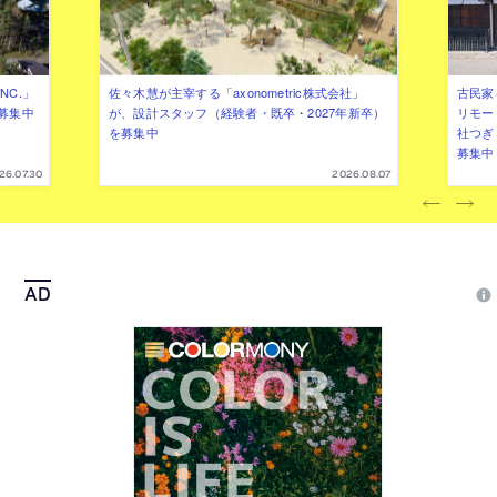
NC.」
佐々木慧が主宰する「axonometric株式会社」
古民家
募集中
が、設計スタッフ（経験者・既卒・2027年新卒）
リモー
を募集中
社つぎ
募集中
26.07.30
2026.08.07