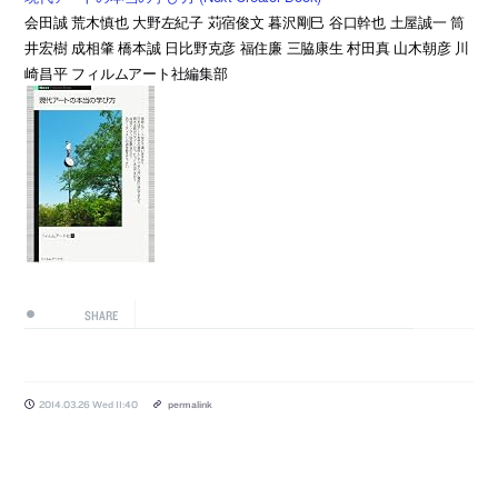
会田誠 荒木慎也 大野左紀子 苅宿俊文 暮沢剛巳 谷口幹也 土屋誠一 筒
井宏樹 成相肇 橋本誠 日比野克彦 福住廉 三脇康生 村田真 山木朝彦 川
崎昌平 フィルムアート社編集部
SHARE
2014.03.26 Wed 11:40
permalink