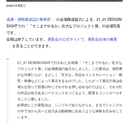
photo©木奥恵三
成瀬・猪熊建築設計事務所
の会場構成協力による、21_21 DESIGN
SIGHTでの「『そこまでやるか』壮大なプロジェクト展」の会場写真
です。
会期は終了しています。
展覧会の公式サイトで、展覧会自体の概要
を見ることができます。
21_21 DESIGN SIGHTで行われた企画展「『そこまでやるか』壮大な
プロジェクト展」の会場構成の協力をしました。この展示は、個性豊
かな作家たちが、まさしく「壮大な」作品をインスタレーション・模
型・映像などによって展示するものでした。したがって展示計画は会
場を仕切って部屋の中にそれぞれを押し込めるのではなく、それぞれ
の作品が迫力あるシークエンスをつくるよう、配置をコントロールす
ることに徹しました。
結果的にこの展覧会は、シンプルでありながらも、まるでジャングル
の中で次から次へと迫力ある動植物に出会うような体験を生み出して
います。