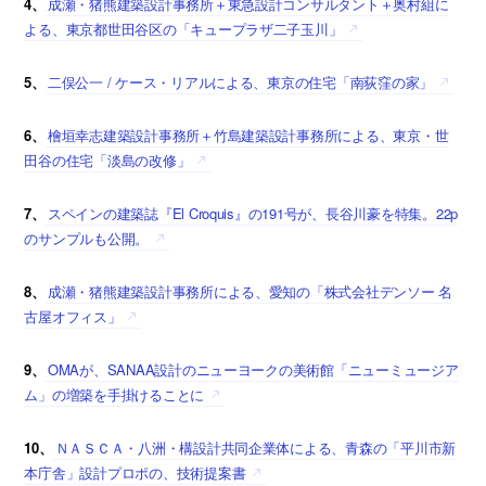
4、
成瀬・猪熊建築設計事務所＋東急設計コンサルタント＋奥村組に
よる、東京都世田谷区の「キュープラザ二子玉川」
5、
二俣公一 / ケース・リアルによる、東京の住宅「南荻窪の家」
6、
檜垣幸志建築設計事務所＋竹島建築設計事務所による、東京・世
田谷の住宅「淡島の改修」
7、
スペインの建築誌『El Croquis』の191号が、長谷川豪を特集。22p
のサンプルも公開。
8、
成瀬・猪熊建築設計事務所による、愛知の「株式会社デンソー 名
古屋オフィス」
9、
OMAが、SANAA設計のニューヨークの美術館「ニューミュージア
ム」の増築を手掛けることに
10、
ＮＡＳＣＡ・八洲・構設計共同企業体による、青森の「平川市新
本庁舎」設計プロポの、技術提案書