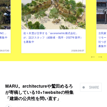
NC.」
佐々木慧が主宰する「axonometric株式会社」
古民家
募集中
が、設計スタッフ（経験者・既卒・2027年新卒）
リモー
を募集中
社つぎ
募集中
26.07.30
2026.08.07
MARU。architectureや鷲田めるろ
SHARE
が寄稿している10+1websiteの特集
「建築の公共性を問い直す」