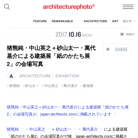
2017
.
10
.
16
MON
猪熊純・中山英之＋砂山太一・萬代
SHARE
基介による建築展「紙のかたち展
2」の会場写真
ARCHITECTURE
EXHIBITION
|
猪熊純
砂山太一
中山英之
萬代基介
建築展
猪熊純・中山英之＋砂山太一・萬代基介による建築展「紙のかたち展
2」の会場写真が、japan-architects.comに掲載されています
猪熊純
・
中山英之
＋
砂山太一
・
萬代基介
による建築展
「紙のかたち展2」の会場写真が17枚、japan-architects.comに掲載さ