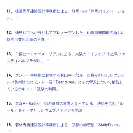
11、
後藤周平建築設計事務所による、静岡市の「静岡のリノベーショ
ン」
12、
妹島和世らが設計してプレオープンした、山形県鶴岡市の新しい
鶴岡市文化会館の写真
13、
二俣公一 / ケース・リアルによる、大阪の「イソップ 中之島フェ
スティバルプラザ店」
14、
ズントー事務所に勤務する杉山幸一郎が、自身が担当したブレゲ
ンツ美術館でのズントー展「Dear to me」とその背景について解説し
ているテキスト「祝祭の時間」
15、
東京R不動産が、街の形成の背景となっている、法規を含む「ル
ール」をテーマとしたウェブメディアを開設
16、
若林秀典建築設計事務所による、京都の学習塾「StudyRoom」