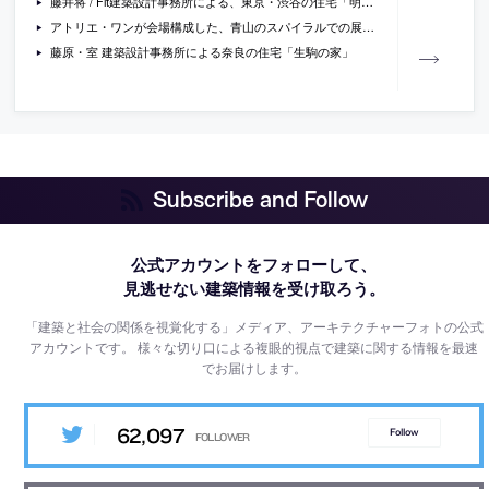
藤井将 / Fit建築設計事務所による、東京・渋谷の住宅「明るく閉じた旗竿地の家」
アトリエ・ワンが会場構成した、青山のスパイラルでの展覧会「ミュージアム・オブ・トゥギャザー」が開催 [-2017/10/31]
藤原・室 建築設計事務所による奈良の住宅「生駒の家」
Subscribe and Follow
公式アカウントをフォローして、
見逃せない建築情報を受け取ろう。
「建築と社会の関係を視覚化する」メディア、アーキテクチャーフォトの公式
アカウントです。
様々な切り口による複眼的視点で建築に関する情報を最速
でお届けします。
62,097
Follow