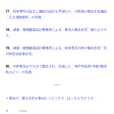
17、
杉本博司が設立し施設の設計も手掛けた、小田原の複合文化施設
「江之浦測候所」の写真
18、
成瀬・猪熊建築設計事務所による、東京の集合住宅「坂の上テラ
ス」
19、
成瀬・猪熊建築設計事務所による、奈良県天川村の集合住宅「天
川村定住促進住宅」
20、
中村竜治がプロポで選定され、完成した「神戸市役所1号館1階市
民ロビー」の写真
＞
過去の「最も注目を集めたトピックス」はこちらでどうぞ
SHARE