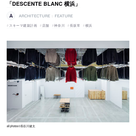
「DESCENTE BLANC 横浜」
ARCHITECTURE
FEATURE
|
スキーマ建築計画
店舗
神奈川
長坂常
横浜
all photos©長谷川健太