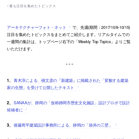
最も注目を集めたトピックス
アーキテクチャーフォト・ネット
で、先週(期間：2017/10/9-10/15)
注目を集めたトピックスをまとめてご紹介します。リアルタイムでの
一週間の集計は、トップページ右下の「Weekly Top Topics」よりご覧
いただけます。
1、
青木淳による、槇文彦の『新建築』に掲載された「変貌する建築
家の生態」を受けて公開したテキスト
2、
SANAAが、静岡の「仮称静岡市歴史文化施設」設計プロポで設計
候補者に
3、
後藤周平建築設計事務所による、静岡の「袋井の三壁」