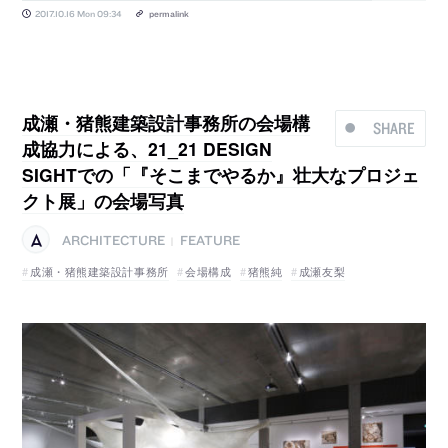
2017.10.16 Mon 09:34
permalink
成瀬・猪熊建築設計事務所の会場構
SHARE
成協力による、21_21 DESIGN
SIGHTでの「『そこまでやるか』壮大なプロジェ
クト展」の会場写真
ARCHITECTURE
FEATURE
|
成瀬・猪熊建築設計事務所
会場構成
猪熊純
成瀬友梨