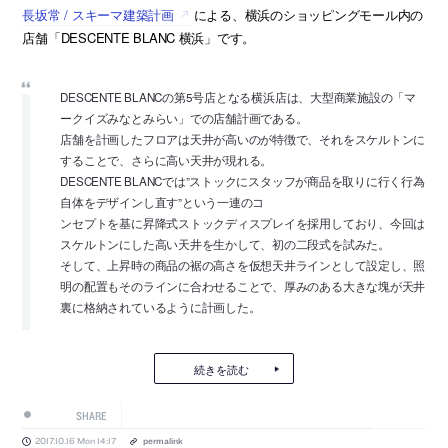
長坂常 / スキーマ建築計画
による、横浜のショッピングモール内の
店舗「DESCENTE BLANC 横浜」です。
DESCENTE BLANCの第5号店となる横浜店は、大型商業施設の「マ
ークイズみなとみらい」での店舗計画である。
店舗を計画したフロアは天井が高いのが特徴で、それをスケルトンに
することで、さらに高い天井が現れる。
DESCENTE BLANCでは”ストックにスタッフが商品を取りに行く行為
自体をデザインし直す”という一連のコ
ンセプトを基に昇降式ストックディスプレイを採用しており、今回は
スケルトンにした高い天井を生かして、初の二段式を試みた。
そして、上昇時の商品の裾の高さを仮想天井ラインとして設定し、照
明の配置もそのラインに合わせることで、厚みのある大きな塊が天井
裏に格納されているように計画した。
続きを読む
SHARE
2017.10.16 Mon 14:17
permalink