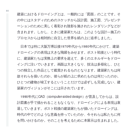
建築におけるドローイングとは、一般的には「図面」のことです。そ
の中にはスタディのためのスケッチから設計図、施工図、プレゼンテ
ーションのために美しく着彩され陰影を施されたレンダリングなどが
含まれます。しかし、ときに建築家たちは、このような設計―施工の
プロセスからは相対的に自立した世界を紙の上に追求しました。
日本では特に大阪万博以後1970年代から1980年代にかけて、建築
ドローイングの表現は大きな飛躍をみせます。ポスト戦後という時代
に、建築家たちは実務上の要求を超えて、多くのエネルギーをドロー
イングに注いでいきます。画面は大きくなり、技法は多様化し、ひと
つの独立した作品として鑑賞されるものとなります。建築家たちは何
故それらを描いたのか。彼らが紙の上に求めたものは何だったのか。
ひとつの建物が竣工するということだけでは必ずしも完成しない、建
築家のヴィジョンがそこには示されています。
1990年代にCAD（computer-aided design）が普及してからは、設
計図書が手で描かれることもなくなり、ドローイングによる表現は衰
退していきます。ポスト戦後の建築家たちが描いたドローイングは、
時代の中でどのような意義を持っていたのか、今それらは私たちに何
を問いかけるのか。そのことを考えるために本展示は生まれました。