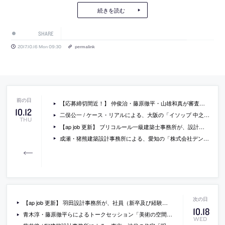
続きを読む
SHARE
2017.10.16 Mon 09:30
permalink
【応募締切間近！】 仲俊治・藤原徹平・山雄和真が審査する、日本ペイント主催の国際学生コンペが開催。最優秀賞はクアラルンプールでの決勝大会進出と賞金30万円。
10
.
12
二俣公一 / ケース・リアルによる、大阪の「イソップ 中之島フェスティバルプラザ店」
THU
【ap job 更新】 ブリコルール一級建築士事務所が、設計スタッフを募集中
成瀬・猪熊建築設計事務所による、愛知の「株式会社デンソー 名古屋オフィス」
【ap job 更新】 羽田設計事務所が、社員（新卒及び経験者）を募集中
10
.
18
青木淳・藤原徹平らによるトークセッション「美術の空間をめぐる対話 エレメンツ／プログラム／素材」が横浜美術館で開催 [2017/10/27]
WED